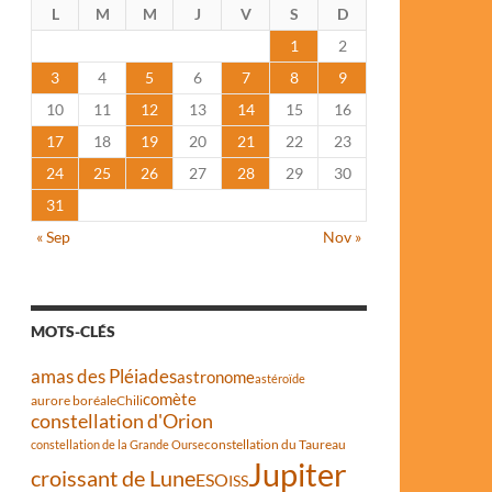
L
M
M
J
V
S
D
1
2
3
4
5
6
7
8
9
10
11
12
13
14
15
16
17
18
19
20
21
22
23
24
25
26
27
28
29
30
31
« Sep
Nov »
MOTS-CLÉS
amas des Pléiades
astronome
astéroïde
comète
aurore boréale
Chili
constellation d'Orion
constellation du Taureau
constellation de la Grande Ourse
Jupiter
croissant de Lune
ESO
ISS