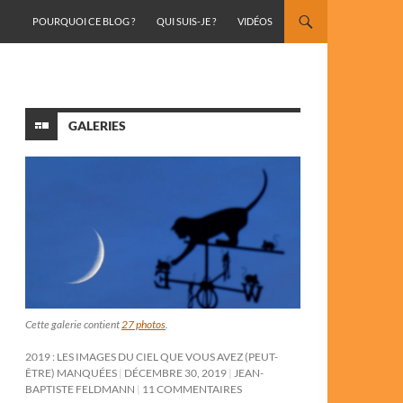
ALLER AU CONTENU
POURQUOI CE BLOG ?
QUI SUIS-JE ?
VIDÉOS
GALERIES
Cette galerie contient
27 photos
.
2019 : LES IMAGES DU CIEL QUE VOUS AVEZ (PEUT-
ÊTRE) MANQUÉES
DÉCEMBRE 30, 2019
JEAN-
BAPTISTE FELDMANN
11 COMMENTAIRES