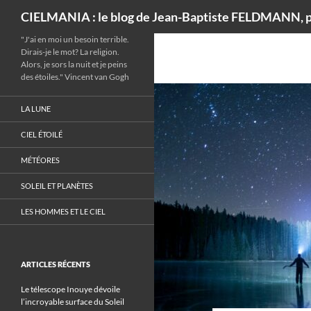
Recherche
CIELMANIA : le blog de Jean-Baptiste FELDMANN, p
"J'ai en moi un besoin terrible.
Dirais-je le mot? La religion.
Alors, je sors la nuit et je peins
des étoiles." Vincent van Gogh
LA LUNE
CIEL ÉTOILÉ
MÉTÉORES
SOLEIL ET PLANÈTES
LES HOMMES ET LE CIEL
ARTICLES RÉCENTS
Le télescope Inouye dévoile
l’incroyable surface du Soleil