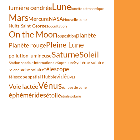
Lune
lumière cendrée
lunette astronomique
Mars
Mercure
NASA
Nouvelle Lune
Nuits-Saint-Georges
occultation
On the Moon
planète
opposition
Pleine Lune
Planète rouge
Saturne
Soleil
pollution lumineuse
Système solaire
Station spatiale internationale
Super Lune
télescope
tache solaire
Séléné
vidéo
télescope spatial Hubble
VLT
Vénus
Voie lactée
éclipse de Lune
éphémérides
étoile
étoile polaire