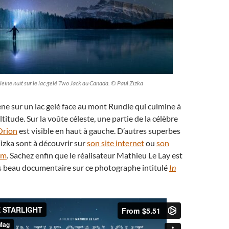
pleine nuit sur le lac gelé Two Jack au Canada. © Paul Zizka
cène sur un lac gelé face au mont Rundle qui culmine à
titude. Sur la voûte céleste, une partie de la célèbre
Orion
est visible en haut à gauche. D’autres superbes
Zizka sont à découvrir sur
son site internet
ou
son
am
. Sachez enfin que le réalisateur Mathieu Le Lay est
ès beau documentaire sur ce photographe intitulé
In