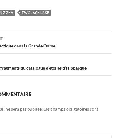
L ZIZKA
TWO JACK LAKE
on
NT
actique dans la Grande Ourse
 fragments du catalogue d’étoiles d’Hipparque
COMMENTAIRE
il ne sera pas publiée.
Les champs obligatoires sont