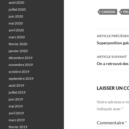
août 2020
juillet 2020
CANADA
PAU
juin 2020
mai 2020
avril 2020
Navigati
ARTICLE PRÉCÉDE
mars 2020
des
Superposition gal
février 2020
janvier 2020
articles
ARTICLE SUIVANT
décembre 2019
On a retrouvé des
novembre 2019
octobre 2019
septembre 2019
août 2019
LAISSER UN 
juillet 2019
juin 2019
Votre adresse e-ma
mai 2019
indiqués avec
*
avril 2019
mars 2019
Commentaire
*
février 2019