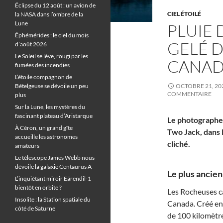
Éclipse du 12 août : un avion de
CIEL ÉTOILÉ
la NASA dans l’ombre de la
Lune
PLUIE 
Éphémérides : le ciel du mois
GELÉ 
d’août 2026
Le Soleil se lève, rougi par les
CANAD
fumées des incendies
L’étoile compagnon de
Bételgeuse se dévoile un peu
OCTOBRE 21, 20
COMMENTAIRE
plus
Sur la Lune, les mystères du
fascinant plateau d’Aristarque
Le photographe P
À Céron, un grand gîte
Two Jack, dans 
accueille les astronomes
cliché.
amateurs
Le télescope James Webb nous
dévoile la galaxie Centaurus A
Le plus ancien
L’inquiétant miroir Eärendil-1
bientôt en orbite ?
Les Rocheuses ca
Insolite : la Station spatiale du
Canada. Créé en
côté de Saturne
de 100 kilomètres