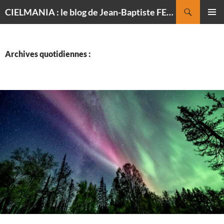
Recherche
CIELMANIA : le blog de Jean-Baptiste FELDMANN, photographe du ciel
ALLER
MENU
AU
PRINCI
CONTENU
Archives quotidiennes :