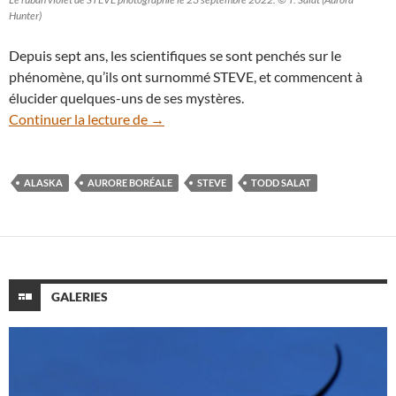
Hunter)
Depuis sept ans, les scientifiques se sont penchés sur le
phénomène, qu’ils ont surnommé STEVE, et commencent à
élucider quelques-uns de ses mystères.
Revoilà STEVE, le mystérieux ruban lumi
Continuer la lecture de
→
ALASKA
AURORE BORÉALE
STEVE
TODD SALAT
GALERIES