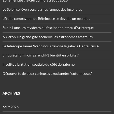
Éphémérides : le ciel du mois d’août 2026
Le Soleil se lève, rougi par les fumées des incendies
L’étoile compagnon de Bételgeuse se dévoile un peu plus
Sur la Lune, les mystères du fascinant plateau d’Aristarque
À Céron, un grand gîte accueille les astronomes amateurs
Le télescope James Webb nous dévoile la galaxie Centaurus A
L’inquiétant miroir Eärendil-1 bientôt en orbite ?
Insolite : la Station spatiale du côté de Saturne
Découverte de deux curieuses exoplanètes “cotonneuses”
ARCHIVES
août 2026