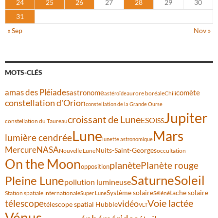
24
25
26
27
28
29
30
31
« Sep
Nov »
MOTS-CLÉS
amas des Pléiades
comète
astronome
aurore boréale
astéroïde
Chili
constellation d'Orion
constellation de la Grande Ourse
Jupiter
croissant de Lune
ESO
ISS
constellation du Taureau
Lune
Mars
lumière cendrée
lunette astronomique
Mercure
NASA
Nuits-Saint-Georges
Nouvelle Lune
occultation
On the Moon
planète
Planète rouge
opposition
Saturne
Soleil
Pleine Lune
pollution lumineuse
Système solaire
tache solaire
Station spatiale internationale
Séléné
Super Lune
Voie lactée
télescope
vidéo
télescope spatial Hubble
VLT
Vénus