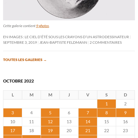
Cette galerie contient
9 photos
.
EN IMAGES : LE CIEL D’ÉTÉ SOUS LES CRAYONS D’UN ASTRODESSINATEUR
SEPTEMBRE 3, 2019
JEAN-BAPTISTE FELDMANN
2 COMMENTAIRES
TOUTES LES GALERIES
→
OCTOBRE 2022
L
M
M
J
V
S
D
1
2
3
4
5
6
7
8
9
10
11
12
13
14
15
16
17
18
19
20
21
22
23