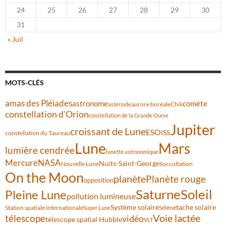
24
25
26
27
28
29
30
31
« Juil
MOTS-CLÉS
amas des Pléiades
comète
astronome
aurore boréale
astéroïde
Chili
constellation d'Orion
constellation de la Grande Ourse
Jupiter
croissant de Lune
ESO
ISS
constellation du Taureau
Lune
Mars
lumière cendrée
lunette astronomique
Mercure
NASA
Nuits-Saint-Georges
Nouvelle Lune
occultation
On the Moon
planète
Planète rouge
opposition
Saturne
Soleil
Pleine Lune
pollution lumineuse
Système solaire
tache solaire
Station spatiale internationale
Séléné
Super Lune
Voie lactée
télescope
vidéo
télescope spatial Hubble
VLT