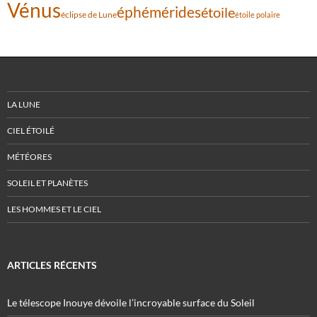
Vénus
éphémérides
étoile
éclipse de Lune
étoile polaire
LA LUNE
CIEL ÉTOILÉ
MÉTÉORES
SOLEIL ET PLANÈTES
LES HOMMES ET LE CIEL
ARTICLES RÉCENTS
Le télescope Inouye dévoile l’incroyable surface du Soleil