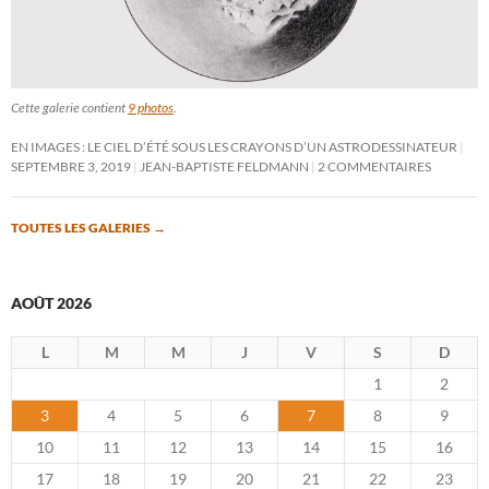
Cette galerie contient
9 photos
.
EN IMAGES : LE CIEL D’ÉTÉ SOUS LES CRAYONS D’UN ASTRODESSINATEUR
SEPTEMBRE 3, 2019
JEAN-BAPTISTE FELDMANN
2 COMMENTAIRES
TOUTES LES GALERIES
→
AOÛT 2026
L
M
M
J
V
S
D
1
2
3
4
5
6
7
8
9
10
11
12
13
14
15
16
17
18
19
20
21
22
23