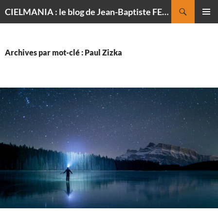
Recherche
CIELMANIA : le blog de Jean-Baptiste FELDMANN, photographe du ciel
ALLER
MENU
AU
PRINCI
CONTENU
Archives par mot-clé : Paul Zizka