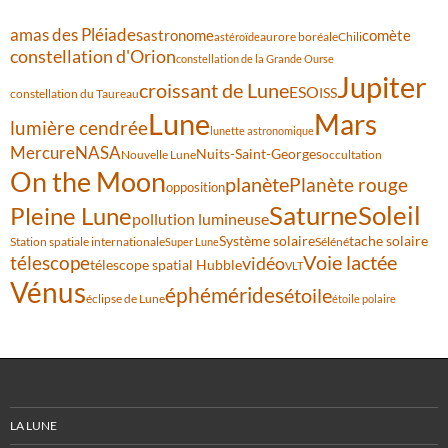
amas des Pléiades
comète
astronome
aurore boréale
astéroïde
Chili
constellation d'Orion
constellation de la Grande Ourse
Jupiter
croissant de Lune
ESO
ISS
constellation du Taureau
Lune
Mars
lumière cendrée
lunette astronomique
Mercure
NASA
Nuits-Saint-Georges
Nouvelle Lune
occultation
On the Moon
planète
Planète rouge
opposition
Saturne
Soleil
Pleine Lune
pollution lumineuse
Système solaire
tache solaire
Station spatiale internationale
Séléné
Super Lune
Voie lactée
télescope
vidéo
télescope spatial Hubble
VLT
Vénus
éphémérides
étoile
éclipse de Lune
étoile polaire
LA LUNE