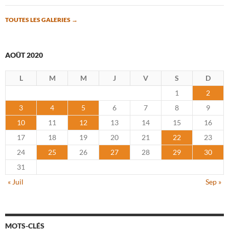
TOUTES LES GALERIES
→
AOÛT 2020
L
M
M
J
V
S
D
1
2
3
4
5
6
7
8
9
10
11
12
13
14
15
16
17
18
19
20
21
22
23
24
25
26
27
28
29
30
31
« Juil
Sep »
MOTS-CLÉS