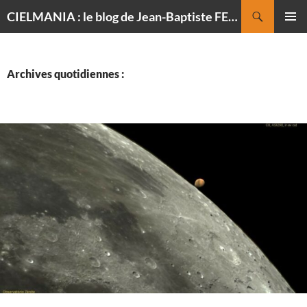
Recherche
CIELMANIA : le blog de Jean-Baptiste FELDMANN, photographe du ciel
ALLER
MENU
AU
PRINCI
CONTENU
Archives quotidiennes :