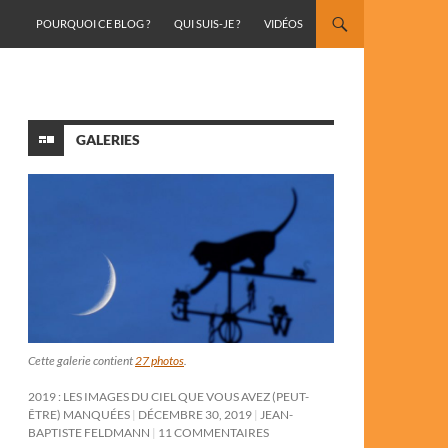
ALLER AU CONTENU
POURQUOI CE BLOG ?
QUI SUIS-JE ?
VIDÉOS
GALERIES
Cette galerie contient
27 photos
.
2019 : LES IMAGES DU CIEL QUE VOUS AVEZ (PEUT-
ÊTRE) MANQUÉES
DÉCEMBRE 30, 2019
JEAN-
BAPTISTE FELDMANN
11 COMMENTAIRES