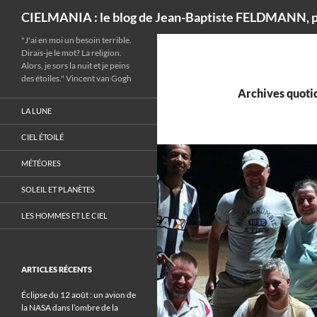
Recherche
CIELMANIA : le blog de Jean-Baptiste FELDMANN, p
"J'ai en moi un besoin terrible.
Dirais-je le mot? La religion.
Alors, je sors la nuit et je peins
des étoiles." Vincent van Gogh
Archives quotid
LA LUNE
CIEL ÉTOILÉ
MÉTÉORES
SOLEIL ET PLANÈTES
LES HOMMES ET LE CIEL
ARTICLES RÉCENTS
Éclipse du 12 août : un avion de
la NASA dans l’ombre de la