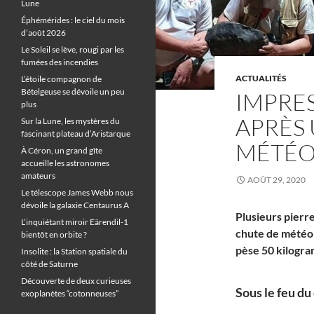
Lune
Éphémérides : le ciel du mois
d’août 2026
Le Soleil se lève, rougi par les
fumées des incendies
ACTUALITÉS
L’étoile compagnon de
Bételgeuse se dévoile un peu
IMPRE
plus
APRÈS
Sur la Lune, les mystères du
fascinant plateau d’Aristarque
MÉTÉOR
À Céron, un grand gîte
accueille les astronomes
amateurs
AOÛT 29, 2020
Le télescope James Webb nous
dévoile la galaxie Centaurus A
Plusieurs pierr
L’inquiétant miroir Eärendil-1
chute de météori
bientôt en orbite ?
pèse 50 kilogr
Insolite : la Station spatiale du
côté de Saturne
Découverte de deux curieuses
Sous le feu du 
exoplanètes “cotonneuses”