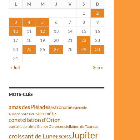
L
M
M
J
V
S
D
1
2
3
4
5
6
7
8
9
10
11
12
13
14
15
16
17
18
19
20
21
22
23
24
25
26
27
28
29
30
31
« Juil
Sep »
MOTS-CLÉS
amas des Pléiades
astronome
astéroïde
comète
aurore boréale
Chili
constellation d'Orion
constellation du Taureau
constellation de la Grande Ourse
Jupiter
croissant de Lune
ESO
ISS