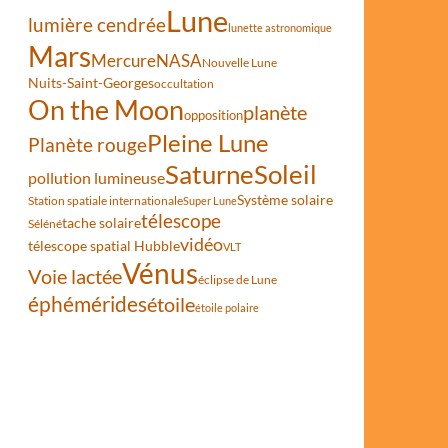
Lune
lumière cendrée
lunette astronomique
Mars
Mercure
NASA
Nouvelle Lune
Nuits-Saint-Georges
occultation
On the Moon
planète
opposition
Pleine Lune
Planète rouge
Saturne
Soleil
pollution lumineuse
Système solaire
Station spatiale internationale
Super Lune
télescope
tache solaire
Séléné
vidéo
télescope spatial Hubble
VLT
Vénus
Voie lactée
éclipse de Lune
éphémérides
étoile
étoile polaire