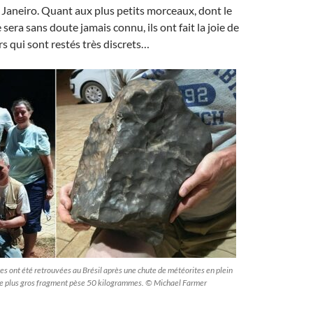
Janeiro. Quant aux plus petits morceaux, dont le
era sans doute jamais connu, ils ont fait la joie de
s qui sont restés très discrets…
tes ont été retrouvées au Brésil après une chute de météorites en plein
Le plus gros fragment pèse 50 kilogrammes. © Michael Farmer