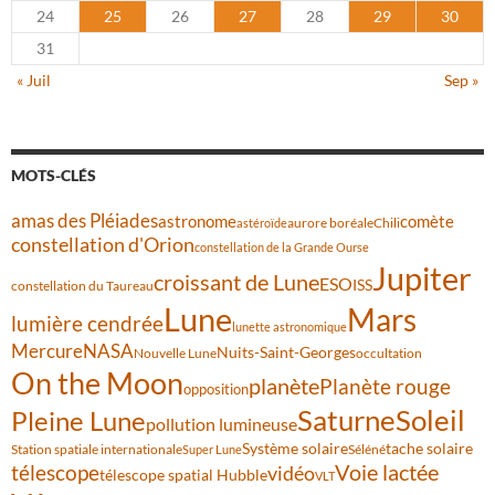
24
25
26
27
28
29
30
31
« Juil
Sep »
MOTS-CLÉS
amas des Pléiades
comète
astronome
aurore boréale
astéroïde
Chili
constellation d'Orion
constellation de la Grande Ourse
Jupiter
croissant de Lune
ESO
ISS
constellation du Taureau
Lune
Mars
lumière cendrée
lunette astronomique
Mercure
NASA
Nuits-Saint-Georges
Nouvelle Lune
occultation
On the Moon
planète
Planète rouge
opposition
Saturne
Soleil
Pleine Lune
pollution lumineuse
Système solaire
tache solaire
Station spatiale internationale
Séléné
Super Lune
Voie lactée
télescope
vidéo
télescope spatial Hubble
VLT