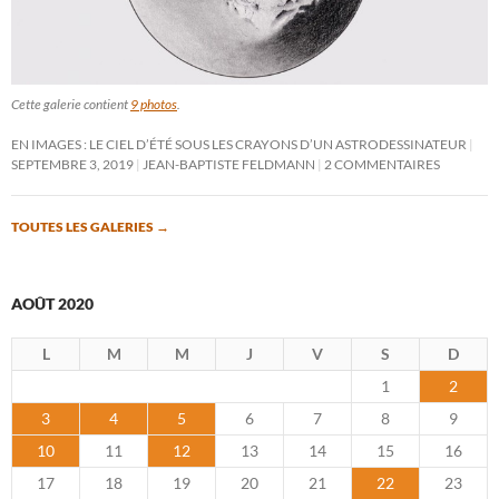
Cette galerie contient
9 photos
.
EN IMAGES : LE CIEL D’ÉTÉ SOUS LES CRAYONS D’UN ASTRODESSINATEUR
SEPTEMBRE 3, 2019
JEAN-BAPTISTE FELDMANN
2 COMMENTAIRES
TOUTES LES GALERIES
→
AOÛT 2020
L
M
M
J
V
S
D
1
2
3
4
5
6
7
8
9
10
11
12
13
14
15
16
17
18
19
20
21
22
23