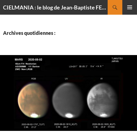
Recherche
CIELMANIA : le blog de Jean-Baptiste FELDMANN, photographe du ciel
ALLER
MENU
AU
PRINCI
CONTENU
Archives quotidiennes :