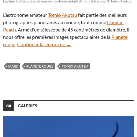
La planète Mars présente déjà de nombreux détails dans un télescope. © Tomio Akutsu
L’astronome amateur
Tomio Akutsu
fait partie des meilleurs
photographes planétaires au monde, tout comme
Damian
Peach
. Armé d’un télescope de 45 centimètres de diamètre, il
nous offre les premières images spectaculaires de la
Planète
La campagne d’observations de la
rouge
.
Continuer la lecture de
→
MARS
PLANÈTE ROUGE
TOMIO AKUTSU
GALERIES