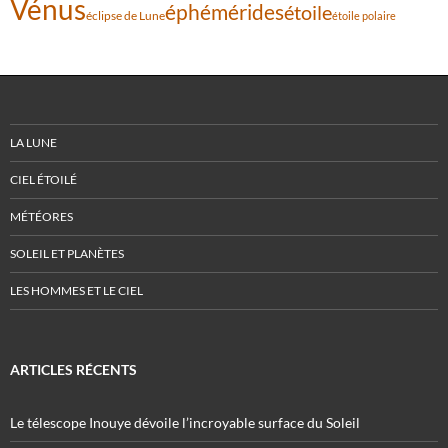
Vénus
éphémérides
étoile
éclipse de Lune
étoile polaire
LA LUNE
CIEL ÉTOILÉ
MÉTÉORES
SOLEIL ET PLANÈTES
LES HOMMES ET LE CIEL
ARTICLES RÉCENTS
Le télescope Inouye dévoile l’incroyable surface du Soleil