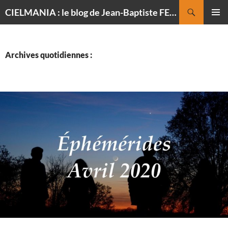
Recherche
CIELMANIA : le blog de Jean-Baptiste FELDMANN, photographe du ciel
ALLER
MENU
AU
PRINCI
CONTENU
Archives quotidiennes :