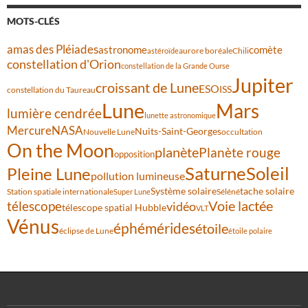
MOTS-CLÉS
amas des Pléiades
comète
astronome
aurore boréale
astéroïde
Chili
constellation d'Orion
constellation de la Grande Ourse
Jupiter
croissant de Lune
ESO
ISS
constellation du Taureau
Lune
Mars
lumière cendrée
lunette astronomique
Mercure
NASA
Nuits-Saint-Georges
Nouvelle Lune
occultation
On the Moon
planète
Planète rouge
opposition
Saturne
Soleil
Pleine Lune
pollution lumineuse
Système solaire
tache solaire
Station spatiale internationale
Séléné
Super Lune
Voie lactée
télescope
vidéo
télescope spatial Hubble
VLT
Vénus
éphémérides
étoile
éclipse de Lune
étoile polaire