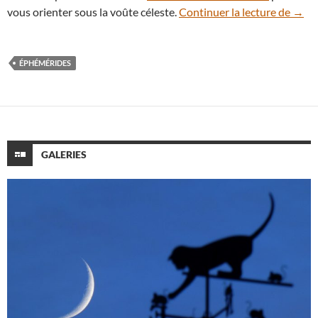
Que v
vous orienter sous la voûte céleste.
Continuer la lecture de
→
ÉPHÉMÉRIDES
GALERIES