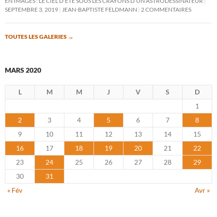
EN IMAGES : LE CIEL D’ÉTÉ SOUS LES CRAYONS D’UN ASTRODESSINATEUR
SEPTEMBRE 3, 2019
JEAN-BAPTISTE FELDMANN
2 COMMENTAIRES
TOUTES LES GALERIES
→
MARS 2020
L
M
M
J
V
S
D
1
2
3
4
5
6
7
8
9
10
11
12
13
14
15
16
17
18
19
20
21
22
23
24
25
26
27
28
29
30
31
« Fév
Avr »