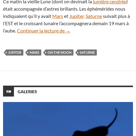
Ce matin la vieille Lune (dont on devinait la
lumière cendrée
)
était accompagnée d’astres brillants. Les éphémérides nous
indiquaient qu’il y avait
Mars
et
Jupiter
.
Saturne
suivait plus à
l’EST et le croissant lunaire l’accompagnera demain 19 mars à
Ballet céleste à l’aube entre la Lun
l’aube.
Continuer la lecture de
→
JUPITER
MARS
ON THE MOON
SATURNE
GALERIES