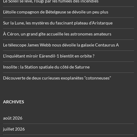
Le Soleil se lève, rougi par les fumées des incendies
L’étoile compagnon de Bételgeuse se dévoile un peu plus
Sur la Lune, les mystères du fascinant plateau d’Aristarque
À Céron, un grand gîte accueille les astronomes amateurs
Le télescope James Webb nous dévoile la galaxie Centaurus A
L’inquiétant miroir Eärendil-1 bientôt en orbite ?
Insolite : la Station spatiale du côté de Saturne
Découverte de deux curieuses exoplanètes “cotonneuses”
ARCHIVES
août 2026
juillet 2026