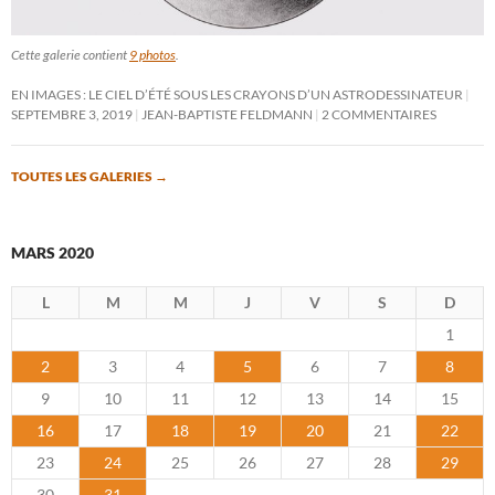
Cette galerie contient
9 photos
.
EN IMAGES : LE CIEL D’ÉTÉ SOUS LES CRAYONS D’UN ASTRODESSINATEUR
SEPTEMBRE 3, 2019
JEAN-BAPTISTE FELDMANN
2 COMMENTAIRES
TOUTES LES GALERIES
→
MARS 2020
L
M
M
J
V
S
D
1
2
3
4
5
6
7
8
9
10
11
12
13
14
15
16
17
18
19
20
21
22
23
24
25
26
27
28
29
30
31