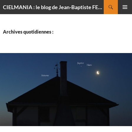
Recherche
CIELMANIA : le blog de Jean-Baptiste FELDMANN, photographe du ciel
ALLER
MENU
AU
PRINCI
CONTENU
Archives quotidiennes :