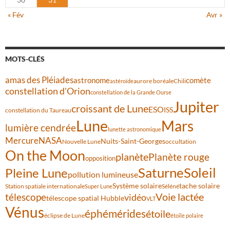
« Fév
Avr »
MOTS-CLÉS
amas des Pléiades
comète
astronome
aurore boréale
astéroïde
Chili
constellation d'Orion
constellation de la Grande Ourse
Jupiter
croissant de Lune
ESO
ISS
constellation du Taureau
Lune
Mars
lumière cendrée
lunette astronomique
Mercure
NASA
Nuits-Saint-Georges
Nouvelle Lune
occultation
On the Moon
planète
Planète rouge
opposition
Saturne
Soleil
Pleine Lune
pollution lumineuse
Système solaire
tache solaire
Station spatiale internationale
Séléné
Super Lune
Voie lactée
télescope
vidéo
télescope spatial Hubble
VLT
Vénus
éphémérides
étoile
éclipse de Lune
étoile polaire