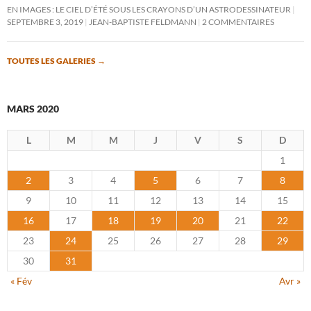
EN IMAGES : LE CIEL D’ÉTÉ SOUS LES CRAYONS D’UN ASTRODESSINATEUR
SEPTEMBRE 3, 2019
JEAN-BAPTISTE FELDMANN
2 COMMENTAIRES
TOUTES LES GALERIES
→
MARS 2020
L
M
M
J
V
S
D
1
2
3
4
5
6
7
8
9
10
11
12
13
14
15
16
17
18
19
20
21
22
23
24
25
26
27
28
29
30
31
« Fév
Avr »