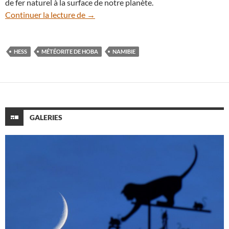
de fer naturel à la surface de notre planète.
Zoom sur la météorite ferreuse de Hoba
Continuer la lecture de
→
HESS
MÉTÉORITE DE HOBA
NAMIBIE
GALERIES