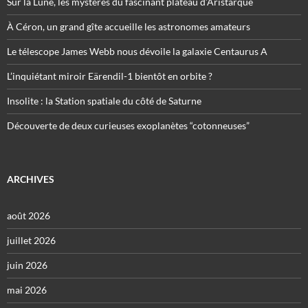
Sur la Lune, les mystères du fascinant plateau d’Aristarque
À Céron, un grand gîte accueille les astronomes amateurs
Le télescope James Webb nous dévoile la galaxie Centaurus A
L’inquiétant miroir Eärendil-1 bientôt en orbite ?
Insolite : la Station spatiale du côté de Saturne
Découverte de deux curieuses exoplanètes “cotonneuses”
ARCHIVES
août 2026
juillet 2026
juin 2026
mai 2026