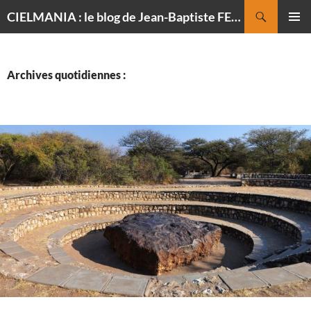
Recherche
CIELMANIA : le blog de Jean-Baptiste FELDMANN, photographe du ciel
ALLER
MENU
AU
PRINCI
CONTENU
Archives quotidiennes :