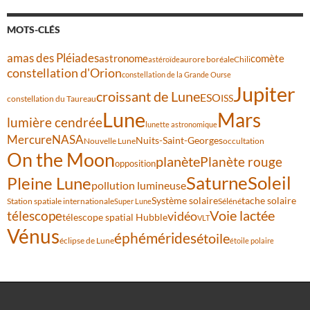
MOTS-CLÉS
amas des Pléiades
comète
astronome
aurore boréale
astéroïde
Chili
constellation d'Orion
constellation de la Grande Ourse
Jupiter
croissant de Lune
ESO
ISS
constellation du Taureau
Lune
Mars
lumière cendrée
lunette astronomique
Mercure
NASA
Nuits-Saint-Georges
Nouvelle Lune
occultation
On the Moon
planète
Planète rouge
opposition
Saturne
Soleil
Pleine Lune
pollution lumineuse
Système solaire
tache solaire
Station spatiale internationale
Séléné
Super Lune
Voie lactée
télescope
vidéo
télescope spatial Hubble
VLT
Vénus
éphémérides
étoile
éclipse de Lune
étoile polaire