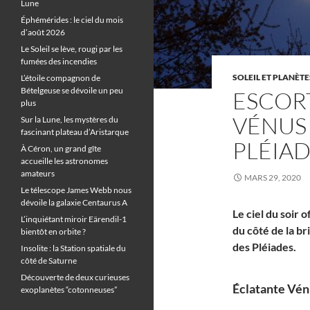
Lune
Éphémérides : le ciel du mois
d’août 2026
Le Soleil se lève, rougi par les
fumées des incendies
SOLEIL ET PLANÈTE
L’étoile compagnon de
Bételgeuse se dévoile un peu
ESCORT
plus
VÉNUS 
Sur la Lune, les mystères du
fascinant plateau d’Aristarque
PLÉIA
À Céron, un grand gîte
accueille les astronomes
amateurs
MARS 29, 2020
Le télescope James Webb nous
dévoile la galaxie Centaurus A
Le ciel du soir o
L’inquiétant miroir Eärendil-1
du côté de la b
bientôt en orbite ?
des Pléiades.
Insolite : la Station spatiale du
côté de Saturne
Découverte de deux curieuses
Éclatante Vén
exoplanètes “cotonneuses”