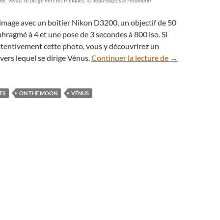
e, Vénus se dirige vers les Pléiades. © Jean-Baptiste Feldmann
te image avec un boîtier Nikon D3200, un objectif de 50
hragmé à 4 et une pose de 3 secondes à 800 iso. Si
ttentivement cette photo, vous y découvrirez un
Escortée par la
 vers lequel se dirige Vénus.
Continuer la lecture de
→
ES
ON THE MOON
VÉNUS