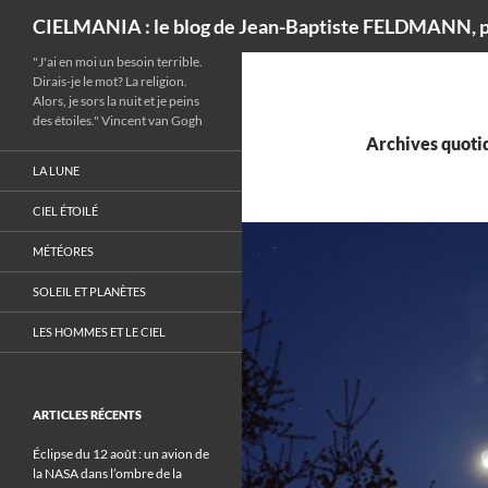
Recherche
CIELMANIA : le blog de Jean-Baptiste FELDMANN, p
"J'ai en moi un besoin terrible.
Dirais-je le mot? La religion.
Alors, je sors la nuit et je peins
des étoiles." Vincent van Gogh
Archives quotid
LA LUNE
CIEL ÉTOILÉ
MÉTÉORES
SOLEIL ET PLANÈTES
LES HOMMES ET LE CIEL
ARTICLES RÉCENTS
Éclipse du 12 août : un avion de
la NASA dans l’ombre de la