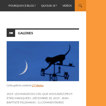
ALLER AU CONTENU
POURQUOI CE BLOG ?
QUI SUIS-JE ?
VIDÉOS
GALERIES
Cette galerie contient
27 photos
.
2019 : LES IMAGES DU CIEL QUE VOUS AVEZ (PEUT-
ÊTRE) MANQUÉES
DÉCEMBRE 30, 2019
JEAN-
BAPTISTE FELDMANN
11 COMMENTAIRES