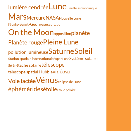
Lune
lumière cendrée
lunette astronomique
Mars
Mercure
NASA
Nouvelle Lune
Nuits-Saint-Georges
occultation
On the Moon
planète
opposition
 Lune, Vénus se dirige vers les Pléiades
Pleine Lune
Planète rouge
Saturne
Soleil
pollution lumineuse
Système solaire
Station spatiale internationale
Super Lune
télescope
tache solaire
Séléné
vidéo
télescope spatial Hubble
VLT
Vénus
Voie lactée
éclipse de Lune
éphémérides
étoile
étoile polaire