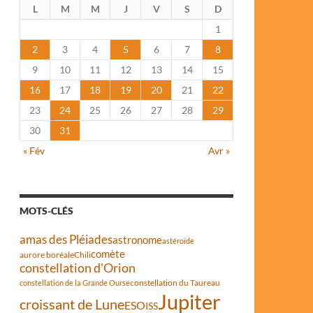
L
M
M
J
V
S
D
1
2
3
4
5
6
7
8
9
10
11
12
13
14
15
16
17
18
19
20
21
22
23
24
25
26
27
28
29
30
31
« Fév
Avr »
MOTS-CLÉS
amas des Pléiades
astronome
astéroïde
comète
aurore boréale
Chili
constellation d'Orion
constellation du Taureau
constellation de la Grande Ourse
Jupiter
croissant de Lune
ESO
ISS