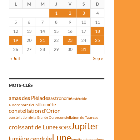
L
M
M
J
V
S
D
1
2
3
4
5
6
7
8
9
10
11
12
13
14
15
16
17
18
19
20
21
22
23
24
25
26
27
28
29
30
31
« Juil
Sep »
MOTS-CLÉS
amas des Pléiades
astronome
astéroïde
comète
aurore boréale
Chili
constellation d'Orion
constellation du Taureau
constellation de la Grande Ourse
Jupiter
croissant de Lune
ESO
ISS
Lune
lumière cendrée
lunette astronomique