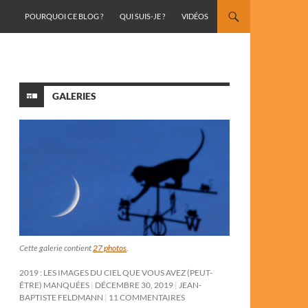
ALLER AU CONTENU
POURQUOI CE BLOG ?
QUI SUIS-JE ?
VIDÉOS
GALERIES
Cette galerie contient
27 photos
.
2019 : LES IMAGES DU CIEL QUE VOUS AVEZ (PEUT-
ÊTRE) MANQUÉES
DÉCEMBRE 30, 2019
JEAN-
BAPTISTE FELDMANN
11 COMMENTAIRES