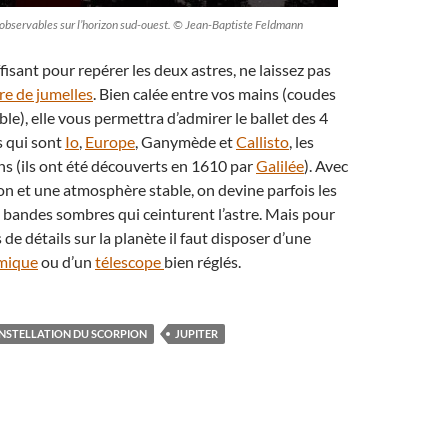
t observables sur l’horizon sud-ouest. © Jean-Baptiste Feldmann
uffisant pour repérer les deux astres, ne laissez pas
re de jumelles
. Bien calée entre vos mains (coudes
le), elle vous permettra d’admirer le ballet des 4
s qui sont
Io
,
Europe
, Ganymède et
Callisto
, les
ens (ils ont été découverts en 1610 par
Galilée
). Avec
on et une atmosphère stable, on devine parfois les
 bandes sombres qui ceinturent l’astre. Mais pour
 de détails sur la planète il faut disposer d’une
omique
ou d’un
télescope
bien réglés.
NSTELLATION DU SCORPION
JUPITER