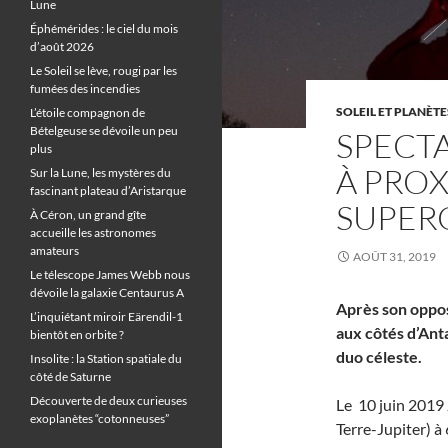
Lune
Éphémérides : le ciel du mois
d’août 2026
Le Soleil se lève, rougi par les
fumées des incendies
SOLEIL ET PLANÈTE
L’étoile compagnon de
Bételgeuse se dévoile un peu
SPECTA
plus
À PROX
Sur la Lune, les mystères du
fascinant plateau d’Aristarque
SUPER
À Céron, un grand gîte
accueille les astronomes
amateurs
AOÛT 31, 2019
Le télescope James Webb nous
dévoile la galaxie Centaurus A
Après son opposi
L’inquiétant miroir Eärendil-1
aux côtés d’Ant
bientôt en orbite ?
duo céleste.
Insolite : la Station spatiale du
côté de Saturne
Découverte de deux curieuses
Le 10 juin 2019 
exoplanètes “cotonneuses”
Terre-Jupiter) à