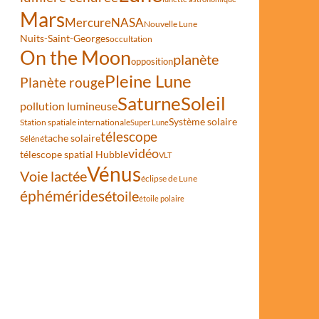
Mars
Mercure
NASA
Nouvelle Lune
Nuits-Saint-Georges
occultation
On the Moon
planète
opposition
Pleine Lune
Planète rouge
Saturne
Soleil
pollution lumineuse
Système solaire
Station spatiale internationale
Super Lune
télescope
tache solaire
Séléné
vidéo
télescope spatial Hubble
VLT
Vénus
Voie lactée
éclipse de Lune
éphémérides
étoile
étoile polaire