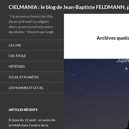
Recherche
CIELMANIA : le blog de Jean-Baptiste FELDMANN, p
"J'ai en moi un besoin terrible.
Dirais-je le mot? La religion.
Alors, je sors la nuit et je peins
des étoiles." Vincent van Gogh
Archives quotid
LA LUNE
CIEL ÉTOILÉ
MÉTÉORES
SOLEIL ET PLANÈTES
LES HOMMES ET LE CIEL
ARTICLES RÉCENTS
Éclipse du 12 août : un avion de
la NASA dans l’ombre de la