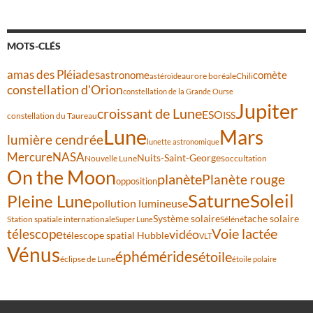
MOTS-CLÉS
amas des Pléiades
comète
astronome
aurore boréale
astéroïde
Chili
constellation d'Orion
constellation de la Grande Ourse
Jupiter
croissant de Lune
ESO
ISS
constellation du Taureau
Lune
Mars
lumière cendrée
lunette astronomique
Mercure
NASA
Nuits-Saint-Georges
Nouvelle Lune
occultation
On the Moon
planète
Planète rouge
opposition
Saturne
Soleil
Pleine Lune
pollution lumineuse
Système solaire
tache solaire
Station spatiale internationale
Séléné
Super Lune
Voie lactée
télescope
vidéo
télescope spatial Hubble
VLT
Vénus
éphémérides
étoile
éclipse de Lune
étoile polaire