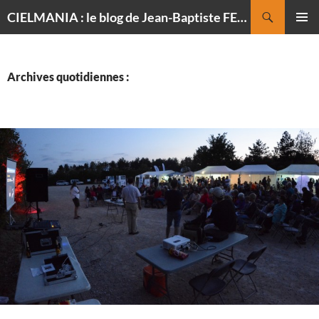
Recherche
CIELMANIA : le blog de Jean-Baptiste FELDMANN, photographe du ciel
ALLER
MENU
AU
PRINCI
CONTENU
Archives quotidiennes :