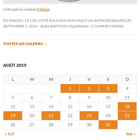
Cette galerie contient
9 photos
.
EN IMAGES : LE CIEL D’ÉTÉ SOUS LES CRAYONS D’UN ASTRODESSINATEUR
SEPTEMBRE 3, 2019
JEAN-BAPTISTE FELDMANN
2 COMMENTAIRES
TOUTES LES GALERIES
→
AOÛT 2019
L
M
M
J
V
S
D
1
2
3
4
5
6
7
8
9
10
11
12
13
14
15
16
17
18
19
20
21
22
23
24
25
26
27
28
29
30
31
« Juil
Sep »