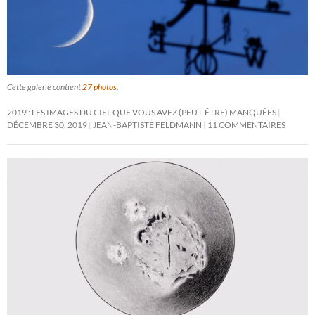
Cette galerie contient
27 photos
.
2019 : LES IMAGES DU CIEL QUE VOUS AVEZ (PEUT-ÊTRE) MANQUÉES
DÉCEMBRE 30, 2019
JEAN-BAPTISTE FELDMANN
11 COMMENTAIRES