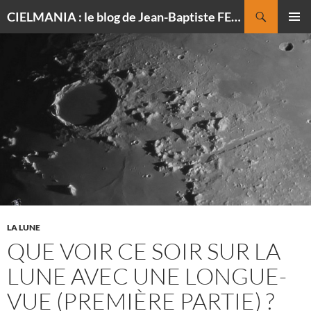
Recherche
CIELMANIA : le blog de Jean-Baptiste FELDMANN, photographe du ciel
ALLER
MENU
AU
PRINCI
CONTENU
LA LUNE
QUE VOIR CE SOIR SUR LA
LUNE AVEC UNE LONGUE-
VUE (PREMIÈRE PARTIE) ?