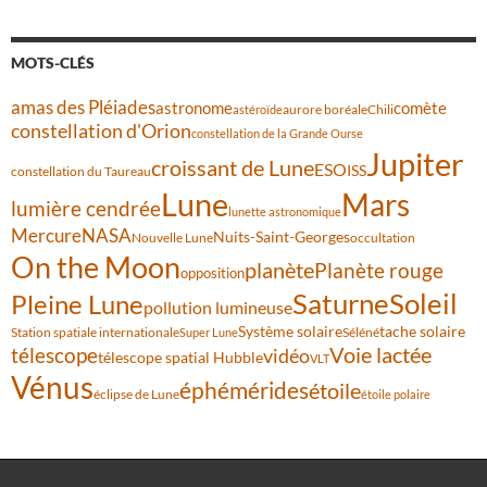
MOTS-CLÉS
amas des Pléiades
comète
astronome
aurore boréale
astéroïde
Chili
constellation d'Orion
constellation de la Grande Ourse
Jupiter
croissant de Lune
ESO
ISS
constellation du Taureau
Lune
Mars
lumière cendrée
lunette astronomique
Mercure
NASA
Nuits-Saint-Georges
Nouvelle Lune
occultation
On the Moon
planète
Planète rouge
opposition
Saturne
Soleil
Pleine Lune
pollution lumineuse
Système solaire
tache solaire
Station spatiale internationale
Séléné
Super Lune
Voie lactée
télescope
vidéo
télescope spatial Hubble
VLT
Vénus
éphémérides
étoile
éclipse de Lune
étoile polaire