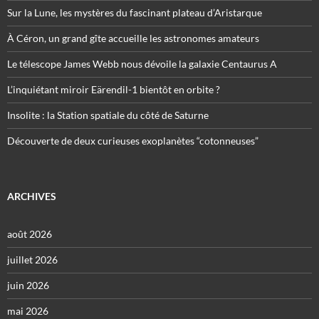
Sur la Lune, les mystères du fascinant plateau d’Aristarque
À Céron, un grand gîte accueille les astronomes amateurs
Le télescope James Webb nous dévoile la galaxie Centaurus A
L’inquiétant miroir Eärendil-1 bientôt en orbite ?
Insolite : la Station spatiale du côté de Saturne
Découverte de deux curieuses exoplanètes “cotonneuses”
ARCHIVES
août 2026
juillet 2026
juin 2026
mai 2026