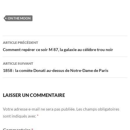
ON THE MOON
Navigation
ARTICLE PRÉCÉDENT
des
Comment repérer ce soir M 87, la galaxie au célèbre trou noir
articles
ARTICLE SUIVANT
1858 : la comète Donati au-dessus de Notre-Dame de Paris
LAISSER UN COMMENTAIRE
Votre adresse e-mail ne sera pas publiée.
Les champs obligatoires
sont indiqués avec
*
Commentaire
*