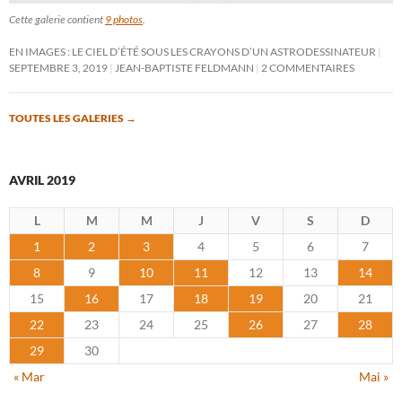
Cette galerie contient
9 photos
.
EN IMAGES : LE CIEL D’ÉTÉ SOUS LES CRAYONS D’UN ASTRODESSINATEUR
SEPTEMBRE 3, 2019
JEAN-BAPTISTE FELDMANN
2 COMMENTAIRES
TOUTES LES GALERIES
→
AVRIL 2019
L
M
M
J
V
S
D
1
2
3
4
5
6
7
8
9
10
11
12
13
14
15
16
17
18
19
20
21
22
23
24
25
26
27
28
29
30
« Mar
Mai »