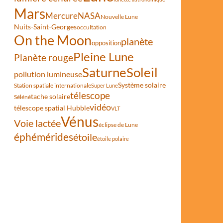
Mars
Mercure
NASA
Nouvelle Lune
Nuits-Saint-Georges
occultation
On the Moon
planète
opposition
Pleine Lune
Planète rouge
Saturne
Soleil
pollution lumineuse
euse
Système solaire
Station spatiale internationale
Super Lune
télescope
tache solaire
Séléné
vidéo
télescope spatial Hubble
VLT
Vénus
Voie lactée
éclipse de Lune
éphémérides
étoile
étoile polaire