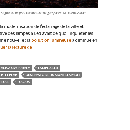
à l’origine d’une pollution lumineuse galopante. © Sriram Murali
a modernisation de l’éclairage de la ville et
sive des lampes à Led avait de quoi inquiéter les
ne nouvelle : la
pollution lumineuse
a diminué en
Tucson, la ville qui fait baisser la pollution lumin
uer la lecture de
→
TALINA SKY SURVEY
LAMPE À LED
 KITT PEAK
OBSERVATOIRE DU MONT LEMMON
NEUSE
TUCSON