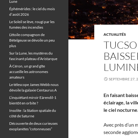
Lune
Éphémérides : le ciel du mois
d’août 2026
Le Soleil se lève, rougi par les
fumées des incendies
ACTUALITÉS
L’étoile compagnon de
Bételgeuse se dévoile un peu
TUCSON
plus
BAISSE
Sur la Lune, les mystères du
fascinant plateau d’Aristarque
LUMIN
À Céron, un grand gîte
accueille les astronomes
amateurs
SEPTEMBRE 27, 
Le télescope James Webb nous
dévoile la galaxie Centaurus A
En faisant baiss
L’inquiétant miroir Eärendil-1
éclairage, la vi
bientôt en orbite ?
le ciel nocturne
Insolite : la Station spatiale du
côté de Saturne
Découverte de deux curieuses
Avec près d’un mi
exoplanètes “cotonneuses”
seconde agglomér