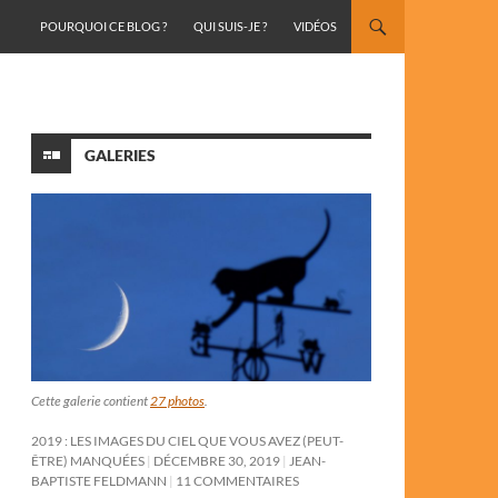
ALLER AU CONTENU
POURQUOI CE BLOG ?
QUI SUIS-JE ?
VIDÉOS
GALERIES
Cette galerie contient
27 photos
.
2019 : LES IMAGES DU CIEL QUE VOUS AVEZ (PEUT-
ÊTRE) MANQUÉES
DÉCEMBRE 30, 2019
JEAN-
BAPTISTE FELDMANN
11 COMMENTAIRES