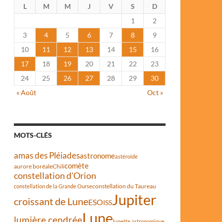
L
M
M
J
V
S
D
1
2
3
4
5
6
7
8
9
10
11
12
13
14
15
16
17
18
19
20
21
22
23
24
25
26
27
28
29
30
« Août
Oct »
MOTS-CLÉS
amas des Pléiades
astronome
astéroïde
comète
aurore boréale
Chili
constellation d'Orion
constellation du Taureau
constellation de la Grande Ourse
Jupiter
croissant de Lune
ESO
ISS
Lune
lumière cendrée
lunette astronomique