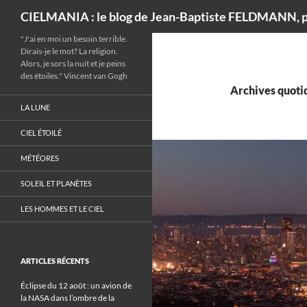
Recherche
CIELMANIA : le blog de Jean-Baptiste FELDMANN, p
"J'ai en moi un besoin terrible.
Dirais-je le mot? La religion.
Alors, je sors la nuit et je peins
des étoiles." Vincent van Gogh
Archives quotid
LA LUNE
CIEL ÉTOILÉ
MÉTÉORES
SOLEIL ET PLANÈTES
LES HOMMES ET LE CIEL
ARTICLES RÉCENTS
Éclipse du 12 août : un avion de
la NASA dans l’ombre de la