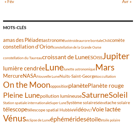
« Fév
Avr »
MOTS-CLÉS
amas des Pléiades
comète
astronome
aurore boréale
astéroïde
Chili
constellation d'Orion
constellation de la Grande Ourse
Jupiter
croissant de Lune
ESO
ISS
constellation du Taureau
Lune
Mars
lumière cendrée
lunette astronomique
Mercure
NASA
Nuits-Saint-Georges
Nouvelle Lune
occultation
On the Moon
planète
Planète rouge
opposition
Saturne
Soleil
Pleine Lune
pollution lumineuse
Système solaire
tache solaire
Station spatiale internationale
Séléné
Super Lune
Voie lactée
télescope
vidéo
télescope spatial Hubble
VLT
Vénus
éphémérides
étoile
éclipse de Lune
étoile polaire