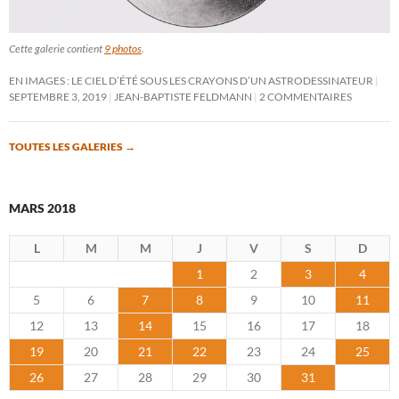
Cette galerie contient
9 photos
.
EN IMAGES : LE CIEL D’ÉTÉ SOUS LES CRAYONS D’UN ASTRODESSINATEUR
SEPTEMBRE 3, 2019
JEAN-BAPTISTE FELDMANN
2 COMMENTAIRES
TOUTES LES GALERIES
→
MARS 2018
L
M
M
J
V
S
D
1
2
3
4
5
6
7
8
9
10
11
12
13
14
15
16
17
18
19
20
21
22
23
24
25
26
27
28
29
30
31