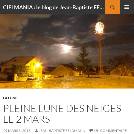
Recherche
CIELMANIA : le blog de Jean-Baptiste FELDMANN, photographe du ciel
ALLER
MENU
AU
PRINCI
CONTENU
LA LUNE
PLEINE LUNE DES NEIGES
LE 2 MARS
MARS 3, 2018
JEAN-BAPTISTE FELDMANN
UN COMMENTAIRE