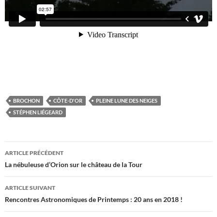
BROCHON
CÔTE-D'OR
PLEINE LUNE DES NEIGES
STÉPHEN LIÉGEARD
Navigation
ARTICLE PRÉCÉDENT
des
La nébuleuse d’Orion sur le château de la Tour
articles
ARTICLE SUIVANT
Rencontres Astronomiques de Printemps : 20 ans en 2018 !