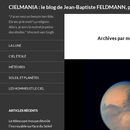
Recherche
CIELMANIA : le blog de Jean-Baptiste FELDMANN, p
"J'ai en moi un besoin terrible.
Dirais-je le mot? La religion.
Alors, je sors la nuit et je peins
des étoiles." Vincent van Gogh
Archives par mo
LA LUNE
CIEL ÉTOILÉ
MÉTÉORES
SOLEIL ET PLANÈTES
LES HOMMES ET LE CIEL
ARTICLES RÉCENTS
Le télescope Inouye dévoile
l’incroyable surface du Soleil