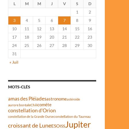
L
M
M
J
V
S
D
1
2
3
4
5
6
7
8
9
10
11
12
13
14
15
16
17
18
19
20
21
22
23
24
25
26
27
28
29
30
31
« Juil
MOTS-CLÉS
amas des Pléiades
astronome
astéroïde
comète
aurore boréale
Chili
constellation d'Orion
constellation du Taureau
constellation de la Grande Ourse
Jupiter
croissant de Lune
ESO
ISS