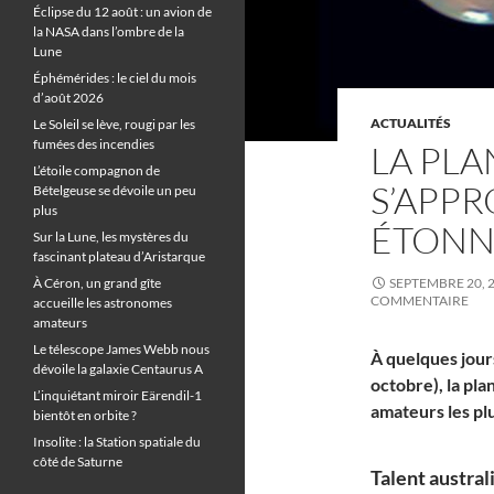
Éclipse du 12 août : un avion de
la NASA dans l’ombre de la
Lune
Éphémérides : le ciel du mois
d’août 2026
ACTUALITÉS
Le Soleil se lève, rougi par les
fumées des incendies
LA PL
L’étoile compagnon de
S’APPR
Bételgeuse se dévoile un peu
plus
ÉTONN
Sur la Lune, les mystères du
fascinant plateau d’Aristarque
À Céron, un grand gîte
SEPTEMBRE 20, 
COMMENTAIRE
accueille les astronomes
amateurs
Le télescope James Webb nous
À quelques jours
dévoile la galaxie Centaurus A
octobre), la pl
L’inquiétant miroir Eärendil-1
amateurs les pl
bientôt en orbite ?
Insolite : la Station spatiale du
côté de Saturne
Talent australi