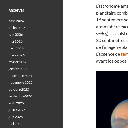
L’astronome ama
ARCHIVES
planétaire combl
16 septembre so
août 2026
atmosphère exce
juillet 2026
seeing
), il a sai
juin 2026
30 centimètres d
mai 2026
de l’imagerie pla
avril 2026
L’absence de
tem
mars 2026
avant les opposit
février 2026
janvier 2026
décembre 2025
novembre 2025
octobre 2025
septembre 2025
août 2025
juillet 2025
juin 2025
mai 2025