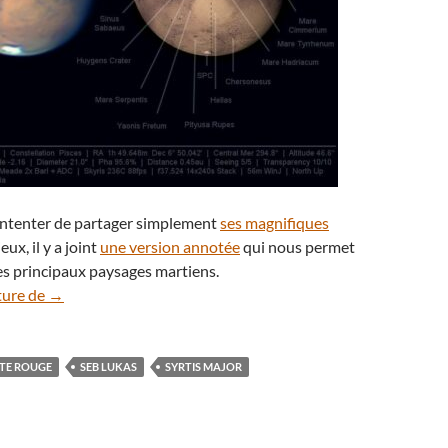
contenter de partager simplement
ses magnifiques
eux, il y a joint
une version annotée
qui nous permet
es principaux paysages martiens.
La planète Mars s’approche et dévoile ses étonnants paysa
ture de
→
TE ROUGE
SEB LUKAS
SYRTIS MAJOR