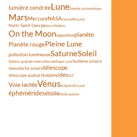
Lune
lumière cendrée
lunette astronomique
Mars
Mercure
NASA
Nouvelle Lune
Nuits-Saint-Georges
occultation
On the Moon
planète
opposition
Pleine Lune
Planète rouge
Saturne
Soleil
pollution lumineuse
Système solaire
Station spatiale internationale
Super Lune
télescope
tache solaire
Séléné
vidéo
télescope spatial Hubble
VLT
Vénus
Voie lactée
éclipse de Lune
ges
éphémérides
étoile
étoile polaire