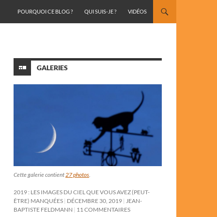
ALLER AU CONTENU
POURQUOI CE BLOG ?
QUI SUIS-JE ?
VIDÉOS
GALERIES
Cette galerie contient
27 photos
.
2019 : LES IMAGES DU CIEL QUE VOUS AVEZ (PEUT-
ÊTRE) MANQUÉES
DÉCEMBRE 30, 2019
JEAN-
BAPTISTE FELDMANN
11 COMMENTAIRES