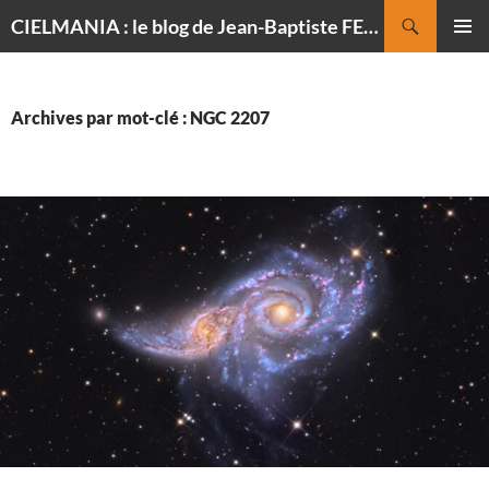
Recherche
CIELMANIA : le blog de Jean-Baptiste FELDMANN, photographe du ciel
ALLER
MENU
AU
PRINCI
CONTENU
Archives par mot-clé : NGC 2207