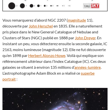
Vous remarquerez d’abord NGC 2207 (
magnitude
11),
découverte par
John Herschel
en 1835. Elle a naturellement
pris place dans le New General Catalogue of Nebulae and
Clusters of Stars (NGC) publié en 1888 par
John Dreyer
. En
insistant un peu, vous détecterez ensuite la seconde galaxie, IC
2163, moins lumineuse (magnitude 12). Elle ne fut découverte
qu’en 1898 par
Herbert Alonzo Howe
. Voilà qui explique son
référencement ultérieur dans l’Index Catalogue (IC). Ces deux
galaxies se situent à environ 135 millions d’
années-lumière
.
L’astrophotographe Adam Block en a réalisé ce
superbe
portrait
: