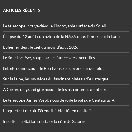
ARTICLES RÉCENTS
Le télescope Inouye dévoile l’incroyable surface du Soleil
Éclipse du 12 août : un avion de la NASA dans l’ombre de la Lune
Éphémérides : le ciel du mois d’août 2026
Le Soleil se lève, rougi par les fumées des incendies
L’étoile compagnon de Bételgeuse se dévoile un peu plus
Sur la Lune, les mystères du fascinant plateau d’Aristarque
À Céron, un grand gîte accueille les astronomes amateurs
Le télescope James Webb nous dévoile la galaxie Centaurus A
L’inquiétant miroir Eärendil-1 bientôt en orbite ?
Insolite : la Station spatiale du côté de Saturne