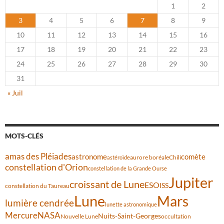
1
2
3
4
5
6
7
8
9
10
11
12
13
14
15
16
17
18
19
20
21
22
23
24
25
26
27
28
29
30
31
« Juil
MOTS-CLÉS
amas des Pléiades
comète
astronome
aurore boréale
astéroïde
Chili
constellation d'Orion
constellation de la Grande Ourse
Jupiter
croissant de Lune
ESO
ISS
constellation du Taureau
Lune
Mars
lumière cendrée
lunette astronomique
Mercure
NASA
Nuits-Saint-Georges
Nouvelle Lune
occultation