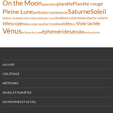
On the Moon
planète
Planète rouge
opposition
Saturne
Soleil
Pleine Lune
pollution lumineuse
Système solaire
tache solaire
Station spatiale internationale
Séléné
Super Lune
Voie lactée
télescope
vidéo
télescope spatial Hubble
VLT
Vénus
éphémérides
étoile
éclipse de Lune
étoile polaire
LA LUNE
CIEL ÉTOILÉ
MÉTÉORES
SOLEIL ET PLANÈTES
LES HOMMES ET LE CIEL