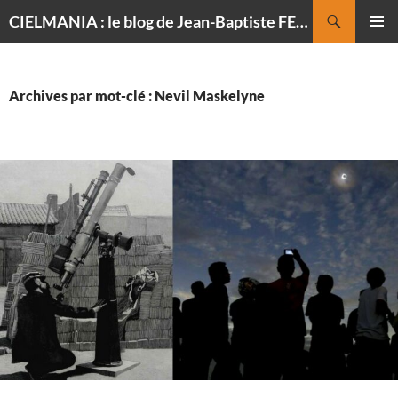
Recherche
CIELMANIA : le blog de Jean-Baptiste FELDMANN, photographe du ciel
ALLER
MENU
AU
PRINCI
CONTENU
Archives par mot-clé : Nevil Maskelyne