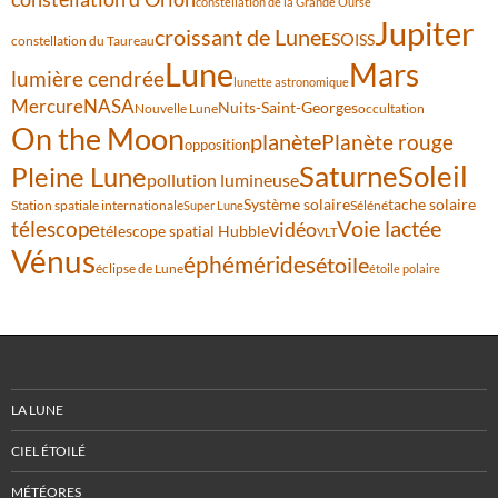
constellation de la Grande Ourse
Jupiter
croissant de Lune
ESO
ISS
constellation du Taureau
Lune
Mars
lumière cendrée
lunette astronomique
Mercure
NASA
Nuits-Saint-Georges
Nouvelle Lune
occultation
On the Moon
planète
Planète rouge
opposition
Saturne
Soleil
Pleine Lune
pollution lumineuse
Système solaire
tache solaire
Station spatiale internationale
Séléné
Super Lune
Voie lactée
télescope
vidéo
télescope spatial Hubble
VLT
Vénus
éphémérides
étoile
éclipse de Lune
étoile polaire
LA LUNE
CIEL ÉTOILÉ
MÉTÉORES