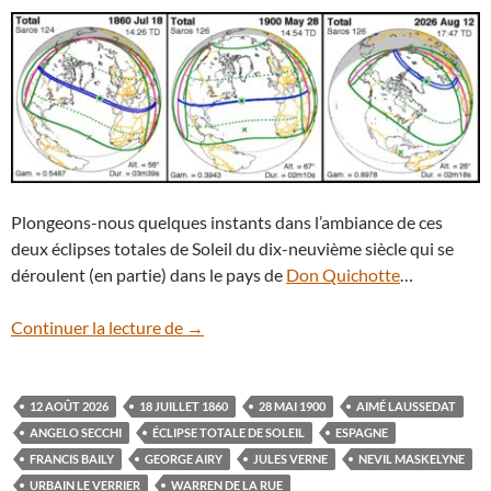
Plongeons-nous quelques instants dans l’ambiance de ces
deux éclipses totales de Soleil du dix-neuvième siècle qui se
déroulent (en partie) dans le pays de
Don Quichotte
…
1860, 1900, 2026 : éclipses au pays de 
Continuer la lecture de
→
12 AOÛT 2026
18 JUILLET 1860
28 MAI 1900
AIMÉ LAUSSEDAT
ANGELO SECCHI
ÉCLIPSE TOTALE DE SOLEIL
ESPAGNE
FRANCIS BAILY
GEORGE AIRY
JULES VERNE
NEVIL MASKELYNE
URBAIN LE VERRIER
WARREN DE LA RUE