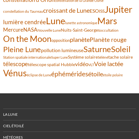
constellation de la Grande Ourse
Jupiter
croissant de Lune
ESO
ISS
constellation du Taureau
Lune
Mars
lumière cendrée
lunette astronomique
Mercure
NASA
Nuits-Saint-Georges
Nouvelle Lune
occultation
On the Moon
planète
Planète rouge
opposition
Saturne
Soleil
Pleine Lune
pollution lumineuse
Système solaire
tache solaire
Station spatiale internationale
Séléné
Super Lune
Voie lactée
télescope
vidéo
télescope spatial Hubble
VLT
Vénus
éphémérides
étoile
éclipse de Lune
étoile polaire
LA LUNE
CIEL ÉTOILÉ
MÉTÉORES