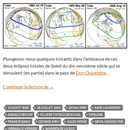
Plongeons-nous quelques instants dans l’ambiance de ces
deux éclipses totales de Soleil du dix-neuvième siècle qui se
déroulent (en partie) dans le pays de
Don Quichotte
…
1860, 1900, 2026 : éclipses au pays de 
Continuer la lecture de
→
12 AOÛT 2026
18 JUILLET 1860
28 MAI 1900
AIMÉ LAUSSEDAT
ANGELO SECCHI
ÉCLIPSE TOTALE DE SOLEIL
ESPAGNE
FRANCIS BAILY
GEORGE AIRY
JULES VERNE
NEVIL MASKELYNE
URBAIN LE VERRIER
WARREN DE LA RUE