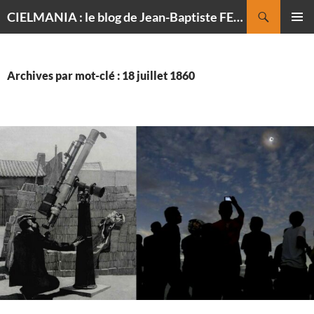
Recherche
CIELMANIA : le blog de Jean-Baptiste FELDMANN, photographe du ciel
ALLER
MENU
AU
PRINCI
CONTENU
Archives par mot-clé : 18 juillet 1860