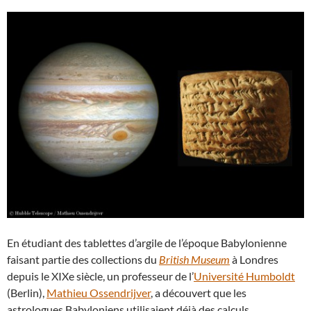
En étudiant des tablettes d’argile de l’époque Babylonienne
faisant partie des collections du
British Museum
à Londres
depuis le XIXe siècle, un professeur de l’
Université Humboldt
(Berlin),
Mathieu Ossendrijver
, a découvert que les
astrologues Babyloniens utilisaient déjà des calculs