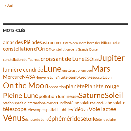
« Juil
MOTS-CLÉS
amas des Pléiades
comète
astronome
aurore boréale
astéroïde
Chili
constellation d'Orion
constellation de la Grande Ourse
Jupiter
croissant de Lune
ESO
ISS
constellation du Taureau
Lune
Mars
lumière cendrée
lunette astronomique
Mercure
NASA
Nuits-Saint-Georges
Nouvelle Lune
occultation
On the Moon
planète
Planète rouge
opposition
Saturne
Soleil
Pleine Lune
pollution lumineuse
Système solaire
tache solaire
Station spatiale internationale
Séléné
Super Lune
Voie lactée
télescope
vidéo
télescope spatial Hubble
VLT
Vénus
éphémérides
étoile
éclipse de Lune
étoile polaire