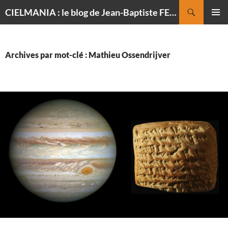
Recherche
CIELMANIA : le blog de Jean-Baptiste FELDMANN, photographe du ciel
ALLER
MENU
AU
PRINCI
CONTENU
Archives par mot-clé : Mathieu Ossendrijver