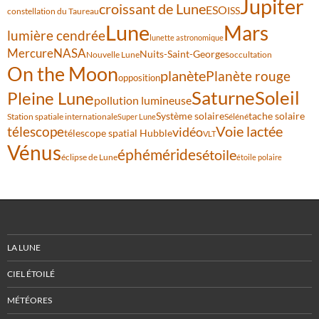
Jupiter
croissant de Lune
ESO
ISS
constellation du Taureau
Lune
Mars
lumière cendrée
lunette astronomique
Mercure
NASA
Nuits-Saint-Georges
Nouvelle Lune
occultation
On the Moon
planète
Planète rouge
opposition
Saturne
Soleil
Pleine Lune
pollution lumineuse
Système solaire
tache solaire
Station spatiale internationale
Séléné
Super Lune
Voie lactée
télescope
vidéo
télescope spatial Hubble
VLT
Vénus
éphémérides
étoile
éclipse de Lune
étoile polaire
LA LUNE
CIEL ÉTOILÉ
MÉTÉORES