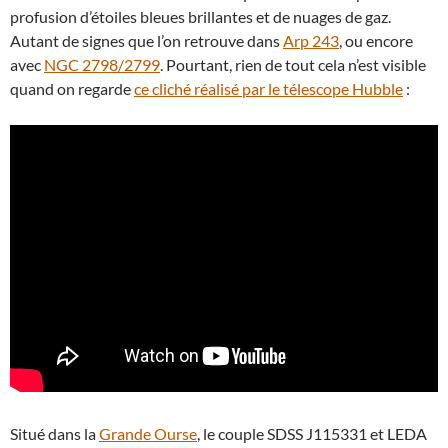
profusion d’étoiles bleues brillantes et de nuages ​​de gaz.
Autant de signes que l’on retrouve dans
Arp 243
, ou encore
avec
NGC 2798/2799
. Pourtant, rien de tout cela n’est visible
quand on regarde
ce cliché réalisé par le télescope Hubble
:
Situé dans la
Grande Ourse
, le couple SDSS J115331 et LEDA