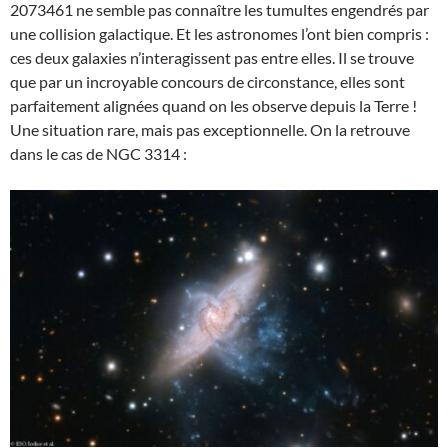
2073461 ne semble pas connaître les tumultes engendrés par
une collision galactique. Et les astronomes l’ont bien compris :
ces deux galaxies n’interagissent pas entre elles. Il se trouve
que par un incroyable concours de circonstance, elles sont
parfaitement alignées quand on les observe depuis la Terre !
Une situation rare, mais pas exceptionnelle. On la retrouve
dans le cas de NGC 3314 :