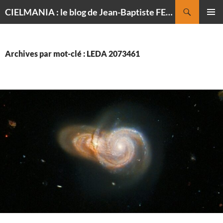
Recherche
CIELMANIA : le blog de Jean-Baptiste FELDMANN, photographe du ciel
ALLER
MENU
AU
PRINCI
CONTENU
Archives par mot-clé : LEDA 2073461