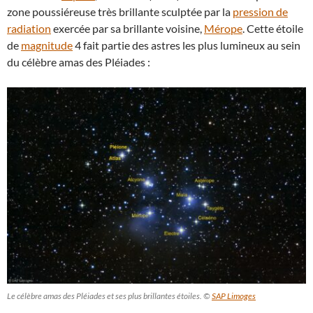
zone poussiéreuse très brillante sculptée par la
pression de
radiation
exercée par sa brillante voisine,
Mérope
. Cette étoile
de
magnitude
4 fait partie des astres les plus lumineux au sein
du célèbre amas des Pléiades :
Le célèbre amas des Pléiades et ses plus brillantes étoiles. ©
SAP Limoges