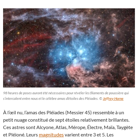
98 heures de poses auront été nécessaires pour révéler les filaments de poussière qui
s’intercalent entre nous et le célèbre amas d’étoiles des Pléiades. ©
Jeffrey Horne
À l’œil nu, l’amas des Pléiades (Messier 45) ressemble à un
petit nuage constitué de sept étoiles relativement brillantes.
Ces astres sont Alcyone, Atlas, Mérope, Électre, Maïa, Taygète
et Pléioné. Leurs
magnitudes
varient entre 3 et 5. Les