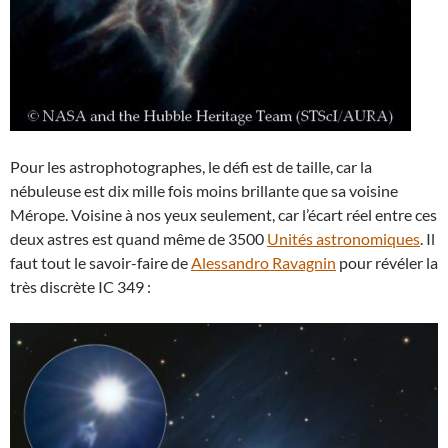
Pour les astrophotographes, le défi est de taille, car la
nébuleuse est dix mille fois moins brillante que sa voisine
Mérope. Voisine à nos yeux seulement, car l’écart réel entre ces
deux astres est quand même de 3500
Unités astronomiques
. Il
faut tout le savoir-faire de
Alessandro Ravagnin
pour révéler la
très discrète IC 349 :