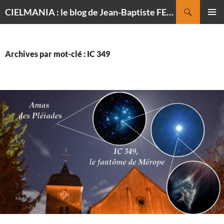
Recherche
CIELMANIA : le blog de Jean-Baptiste FELDMANN, photographe du ciel
ALLER
MENU
AU
PRINCI
CONTENU
Archives par mot-clé : IC 349