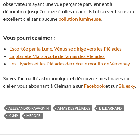
observateurs ayant une vue perçante parviennent à
dénombrer jusqu’à douze étoiles quand ils l’observent sous un
excellent ciel sans aucune
pollution lumineuse
.
Vous pourriez aimer :
Escortée par la Lune, Vénus se dirige vers les Pléiades
La planète Mars à côté de l’amas des Pléiades
Les Hyades et les Pléiades derrière le moulin de Verzenay
Suivez l’actualité astronomique et découvrez mes images du
ciel en vous abonnant à Cielmania sur
Facebook
et sur
Bluesky
.
ALESSANDRO RAVAGNIN
AMAS DES PLÉIADES
E. E. BARNARD
IC 349
MÉROPE