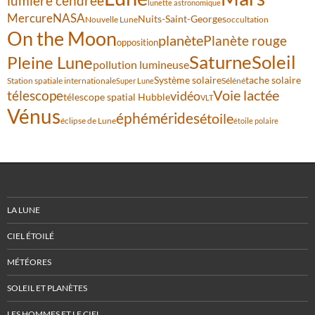
lumière cendrée
lunette astronomique
Mercure
NASA
Nuits-Saint-Georges
Nouvelle Lune
occultation
On the Moon
planète
Planète rouge
opposition
Saturne
Soleil
Pleine Lune
pollution lumineuse
Système solaire
tache solaire
Station spatiale internationale
Séléné
Super Lune
Voie lactée
télescope
vidéo
télescope spatial Hubble
VLT
Vénus
éphémérides
étoile
éclipse de Lune
étoile polaire
LA LUNE
CIEL ÉTOILÉ
MÉTÉORES
SOLEIL ET PLANÈTES
LES HOMMES ET LE CIEL