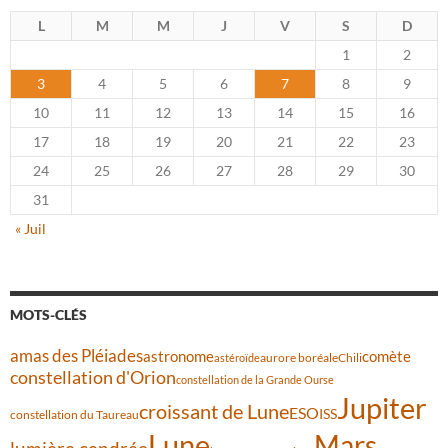
L
M
M
J
V
S
D
1
2
3
4
5
6
7
8
9
10
11
12
13
14
15
16
17
18
19
20
21
22
23
24
25
26
27
28
29
30
31
« Juil
MOTS-CLÉS
amas des Pléiades
comète
astronome
aurore boréale
astéroïde
Chili
constellation d'Orion
constellation de la Grande Ourse
Jupiter
croissant de Lune
ESO
ISS
constellation du Taureau
Lune
Mars