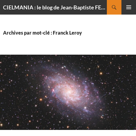
Recherche
CIELMANIA : le blog de Jean-Baptiste FELDMANN, photographe du ciel
ALLER
MENU
AU
PRINCI
CONTENU
Archives par mot-clé : Franck Leroy