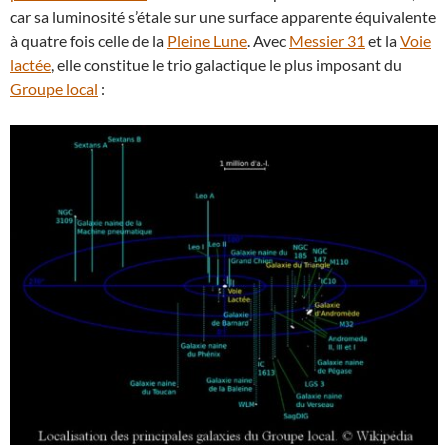
car sa luminosité s’étale sur une surface apparente équivalente
à quatre fois celle de la
Pleine Lune
. Avec
Messier 31
et la
Voie
lactée
, elle constitue le trio galactique le plus imposant du
Groupe local
: