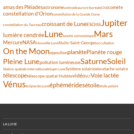
amas des Pléiades
comète
astronome
aurore boréale
astéroïde
Chili
constellation d'Orion
constellation de la Grande Ourse
Jupiter
croissant de Lune
ESO
ISS
constellation du Taureau
Lune
Mars
lumière cendrée
lunette astronomique
Mercure
NASA
Nuits-Saint-Georges
Nouvelle Lune
occultation
On the Moon
planète
Planète rouge
opposition
Saturne
Soleil
Pleine Lune
pollution lumineuse
Système solaire
tache solaire
Station spatiale internationale
Séléné
Super Lune
Voie lactée
télescope
vidéo
télescope spatial Hubble
VLT
Vénus
éphémérides
étoile
éclipse de Lune
étoile polaire
LA LUNE