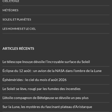
CIEL ÉTOILÉ
MÉTÉORES
SOLEIL ET PLANÈTES
LES HOMMES ET LE CIEL
ARTICLES RÉCENTS
Le télescope Inouye dévoile l’incroyable surface du Soleil
Éclipse du 12 août : un avion de la NASA dans l’ombre de la Lune
Éphémérides : le ciel du mois d’août 2026
Le Soleil se lève, rougi par les fumées des incendies
L’étoile compagnon de Bételgeuse se dévoile un peu plus
Sur la Lune, les mystères du fascinant plateau d’Aristarque