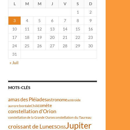
L
M
M
J
V
S
D
1
2
3
4
5
6
7
8
9
10
11
12
13
14
15
16
17
18
19
20
21
22
23
24
25
26
27
28
29
30
31
« Juil
MOTS-CLÉS
amas des Pléiades
astronome
astéroïde
comète
aurore boréale
Chili
constellation d'Orion
constellation du Taureau
constellation de la Grande Ourse
Jupiter
croissant de Lune
ESO
ISS