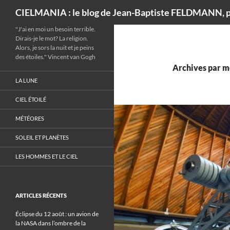
Recherche
CIELMANIA : le blog de Jean-Baptiste FELDMANN, p
"J'ai en moi un besoin terrible.
Dirais-je le mot? La religion.
Alors, je sors la nuit et je peins
des étoiles." Vincent van Gogh
Archives par mo
LA LUNE
CIEL ÉTOILÉ
MÉTÉORES
SOLEIL ET PLANÈTES
LES HOMMES ET LE CIEL
ARTICLES RÉCENTS
Éclipse du 12 août : un avion de
la NASA dans l’ombre de la