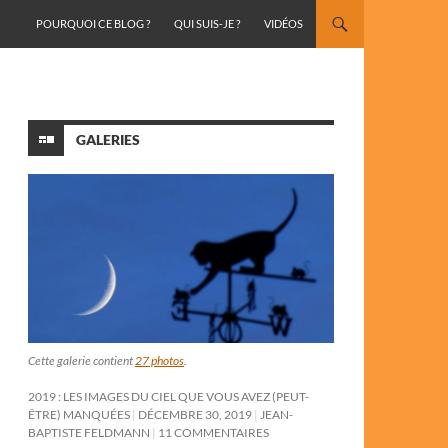
ALLER AU CONTENU
POURQUOI CE BLOG ?
QUI SUIS-JE ?
VIDÉOS
GALERIES
Cette galerie contient
27 photos
.
2019 : LES IMAGES DU CIEL QUE VOUS AVEZ (PEUT-
ÊTRE) MANQUÉES
DÉCEMBRE 30, 2019
JEAN-
BAPTISTE FELDMANN
11 COMMENTAIRES