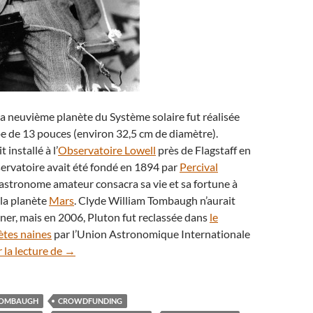
la neuvième planète du Système solaire fut réalisée
e de 13 pouces (environ 32,5 cm de diamètre).
 installé à l’
Observatoire Lowell
près de Flagstaff en
ervatoire avait été fondé en 1894 par
Percival
e astronome amateur consacra sa vie et sa fortune à
 la planète
Mars
. Clyde William Tombaugh n’aurait
iner, mais en 2006, Pluton fut reclassée dans
le
ètes naines
par l’Union Astronomique Internationale
On a restauré le télescope qui a découvert Pluton
 la lecture de
→
 TOMBAUGH
CROWDFUNDING