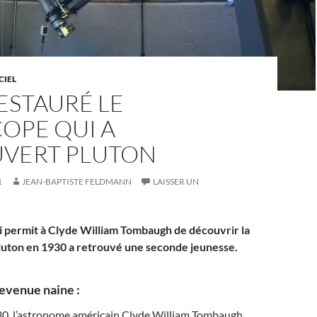
CIEL
ESTAURÉ LE
OPE QUI A
VERT PLUTON
1
JEAN-BAPTISTE FELDMANN
LAISSER UN
i permit à Clyde William Tombaugh de découvrir la
luton en 1930 a retrouvé une seconde jeunesse.
evenue naine :
930, l’astronome américain Clyde William Tombaugh,