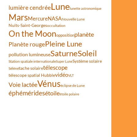
Lune
lumière cendrée
lunette astronomique
Mars
Mercure
NASA
Nouvelle Lune
Nuits-Saint-Georges
occultation
On the Moon
planète
opposition
Pleine Lune
Planète rouge
Saturne
Soleil
pollution lumineuse
Système solaire
Station spatiale internationale
Super Lune
télescope
tache solaire
Séléné
vidéo
télescope spatial Hubble
VLT
Vénus
Voie lactée
éclipse de Lune
éphémérides
étoile
étoile polaire