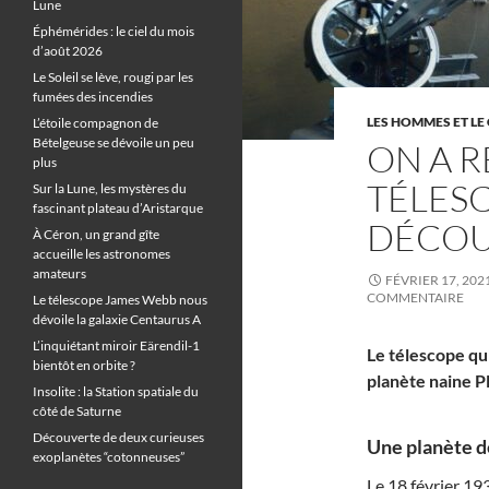
Lune
Éphémérides : le ciel du mois
d’août 2026
Le Soleil se lève, rougi par les
fumées des incendies
LES HOMMES ET LE 
L’étoile compagnon de
Bételgeuse se dévoile un peu
ON A R
plus
TÉLESC
Sur la Lune, les mystères du
fascinant plateau d’Aristarque
DÉCOU
À Céron, un grand gîte
accueille les astronomes
amateurs
FÉVRIER 17, 202
COMMENTAIRE
Le télescope James Webb nous
dévoile la galaxie Centaurus A
L’inquiétant miroir Eärendil-1
Le télescope qu
bientôt en orbite ?
planète naine P
Insolite : la Station spatiale du
côté de Saturne
Découverte de deux curieuses
Une planète d
exoplanètes “cotonneuses”
Le 18 février 1