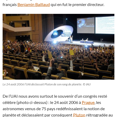
français
Benjamin Baillaud
qui en fut le premier directeur.
Le 24 août 2006 l’UAI déclassait Pluton de son rang de planète. © IAU
De l’UAI nous avons surtout le souvenir d’un congrès resté
célèbre (photo ci-dessus) : le 24 août 2006 à
Prague
, les
astronomes venus de 75 pays redéfinissaient la notion de
planète et déclassaient par conséquent
Pluton
rétrogradée au