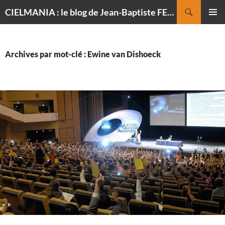
Recherche
CIELMANIA : le blog de Jean-Baptiste FELDMANN, photographe du ciel
ALLER
MENU
AU
PRINCI
CONTENU
Archives par mot-clé : Ewine van Dishoeck