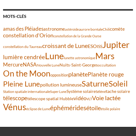
MOTS-CLÉS
amas des Pléiades
comète
astronome
aurore boréale
astéroïde
Chili
constellation d'Orion
constellation de la Grande Ourse
Jupiter
croissant de Lune
ESO
ISS
constellation du Taureau
Lune
Mars
lumière cendrée
lunette astronomique
Mercure
NASA
Nuits-Saint-Georges
Nouvelle Lune
occultation
On the Moon
planète
Planète rouge
opposition
Saturne
Soleil
Pleine Lune
pollution lumineuse
Système solaire
tache solaire
Station spatiale internationale
Séléné
Super Lune
Voie lactée
télescope
vidéo
télescope spatial Hubble
VLT
Vénus
éphémérides
étoile
éclipse de Lune
étoile polaire