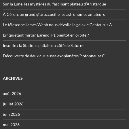
Sur la Lune, les mystères du fascinant plateau d’Aristarque
À Céron, un grand gîte accueille les astronomes amateurs
Le télescope James Webb nous dévoile la galaxie Centaurus A
L’inquiétant miroir Eärendil-1 bientôt en orbite ?
Insolite : la Station spatiale du côté de Saturne
Découverte de deux curieuses exoplanètes “cotonneuses”
ARCHIVES
août 2026
juillet 2026
juin 2026
mai 2026