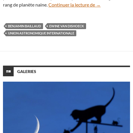
L’Union astronomi
rang de planète naine.
Continuer la lecture de
→
BENJAMIN BAILLAUD
EWINE VAN DISHOECK
UNION ASTRONOMIQUE INTERNATIONALE
GALERIES