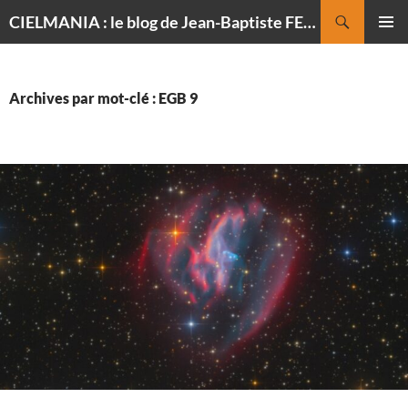
Recherche
CIELMANIA : le blog de Jean-Baptiste FELDMANN, photographe du ciel
ALLER
MENU
AU
PRINCI
CONTENU
Archives par mot-clé : EGB 9