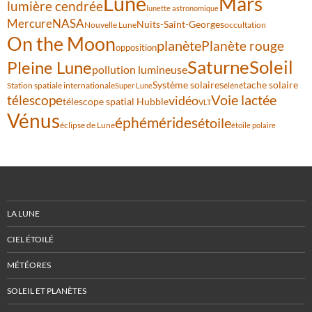
Lune
Mars
lumière cendrée
lunette astronomique
Mercure
NASA
Nuits-Saint-Georges
Nouvelle Lune
occultation
On the Moon
planète
Planète rouge
opposition
Saturne
Soleil
Pleine Lune
pollution lumineuse
Système solaire
tache solaire
Station spatiale internationale
Séléné
Super Lune
Voie lactée
télescope
vidéo
télescope spatial Hubble
VLT
Vénus
éphémérides
étoile
éclipse de Lune
étoile polaire
LA LUNE
CIEL ÉTOILÉ
MÉTÉORES
SOLEIL ET PLANÈTES