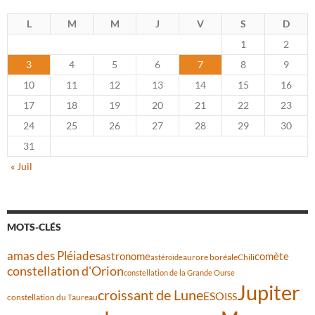
L
M
M
J
V
S
D
1
2
3
4
5
6
7
8
9
10
11
12
13
14
15
16
17
18
19
20
21
22
23
24
25
26
27
28
29
30
31
« Juil
MOTS-CLÉS
amas des Pléiades
comète
astronome
aurore boréale
astéroïde
Chili
constellation d'Orion
constellation de la Grande Ourse
Jupiter
croissant de Lune
ESO
ISS
constellation du Taureau