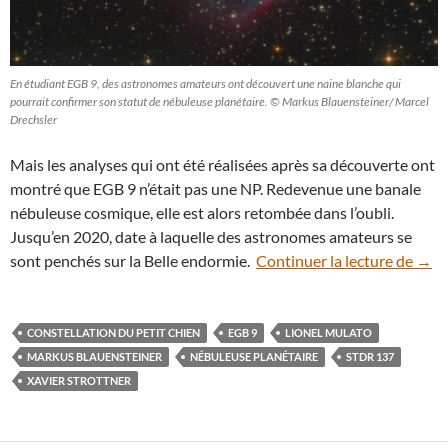
En étudiant EGB 9, des astronomes amateurs ont découvert une naine blanche qui
pourrait confirmer son statut de nébuleuse planétaire. © Markus Blauensteiner/ Marcel
Drechsler
Mais les analyses qui ont été réalisées après sa découverte ont
montré que EGB 9 n’était pas une NP. Redevenue une banale
nébuleuse cosmique, elle est alors retombée dans l’oubli.
Jusqu’en 2020, date à laquelle des astronomes amateurs se
La b
sont penchés sur la Belle endormie.
Continuer la lecture de
→
CONSTELLATION DU PETIT CHIEN
EGB 9
LIONEL MULATO
MARKUS BLAUENSTEINER
NÉBULEUSE PLANÉTAIRE
STDR 137
XAVIER STROTTNER