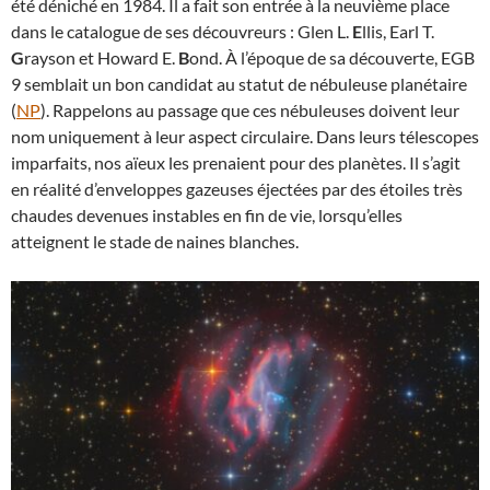
été déniché en 1984. Il a fait son entrée à la neuvième place
dans le catalogue de ses découvreurs : Glen L.
E
llis, Earl T.
G
rayson et Howard E.
B
ond. À l’époque de sa découverte, EGB
9 semblait un bon candidat au statut de nébuleuse planétaire
(
NP
). Rappelons au passage que ces nébuleuses doivent leur
nom uniquement à leur aspect circulaire. Dans leurs télescopes
imparfaits, nos aïeux les prenaient pour des planètes. Il s’agit
en réalité d’enveloppes gazeuses éjectées par des étoiles très
chaudes devenues instables en fin de vie, lorsqu’elles
atteignent le stade de naines blanches.