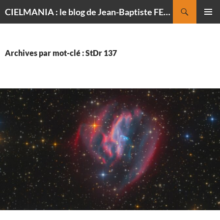
Recherche
CIELMANIA : le blog de Jean-Baptiste FELDMANN, photographe du ciel
ALLER
MENU
AU
PRINCI
CONTENU
Archives par mot-clé : StDr 137