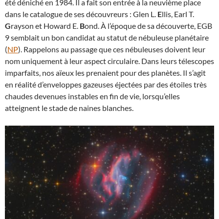
été déniché en 1984. Il a fait son entrée à la neuvième place
dans le catalogue de ses découvreurs : Glen L.
E
llis, Earl T.
G
rayson et Howard E.
B
ond. À l’époque de sa découverte, EGB
9 semblait un bon candidat au statut de nébuleuse planétaire
(
NP
). Rappelons au passage que ces nébuleuses doivent leur
nom uniquement à leur aspect circulaire. Dans leurs télescopes
imparfaits, nos aïeux les prenaient pour des planètes. Il s’agit
en réalité d’enveloppes gazeuses éjectées par des étoiles très
chaudes devenues instables en fin de vie, lorsqu’elles
atteignent le stade de naines blanches.