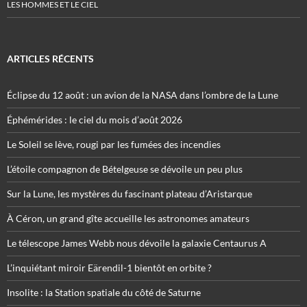
LES HOMMES ET LE CIEL
ARTICLES RÉCENTS
Éclipse du 12 août : un avion de la NASA dans l’ombre de la Lune
Éphémérides : le ciel du mois d’août 2026
Le Soleil se lève, rougi par les fumées des incendies
L’étoile compagnon de Bételgeuse se dévoile un peu plus
Sur la Lune, les mystères du fascinant plateau d’Aristarque
À Céron, un grand gîte accueille les astronomes amateurs
Le télescope James Webb nous dévoile la galaxie Centaurus A
L’inquiétant miroir Eärendil-1 bientôt en orbite ?
Insolite : la Station spatiale du côté de Saturne