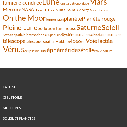
Lune
Mars
lumière cendrée
lunette astronomique
Mercure
NASA
Nuits-Saint-Georges
Nouvelle Lune
occultation
On the Moon
planète
Planète rouge
opposition
Saturne
Soleil
Pleine Lune
pollution lumineuse
Système solaire
tache solaire
Station spatiale internationale
Séléné
Super Lune
Voie lactée
télescope
vidéo
télescope spatial Hubble
VLT
Vénus
éphémérides
étoile
éclipse de Lune
étoile polaire
LA LUNE
CIEL ÉTOILÉ
MÉTÉORES
SOLEIL ET PLANÈTES