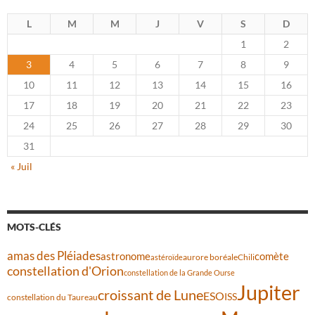
L
M
M
J
V
S
D
1
2
3
4
5
6
7
8
9
10
11
12
13
14
15
16
17
18
19
20
21
22
23
24
25
26
27
28
29
30
31
« Juil
MOTS-CLÉS
amas des Pléiades
comète
astronome
aurore boréale
astéroïde
Chili
constellation d'Orion
constellation de la Grande Ourse
Jupiter
croissant de Lune
ESO
ISS
constellation du Taureau