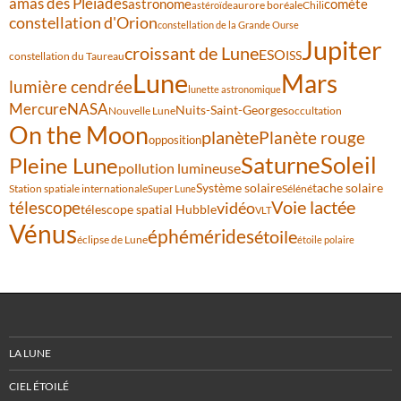
amas des Pléiades
comète
astronome
aurore boréale
astéroïde
Chili
constellation d'Orion
constellation de la Grande Ourse
Jupiter
croissant de Lune
ESO
ISS
constellation du Taureau
Lune
Mars
lumière cendrée
lunette astronomique
Mercure
NASA
Nuits-Saint-Georges
Nouvelle Lune
occultation
On the Moon
planète
Planète rouge
opposition
Saturne
Soleil
Pleine Lune
pollution lumineuse
Système solaire
tache solaire
Station spatiale internationale
Séléné
Super Lune
Voie lactée
télescope
vidéo
télescope spatial Hubble
VLT
Vénus
éphémérides
étoile
éclipse de Lune
étoile polaire
LA LUNE
CIEL ÉTOILÉ