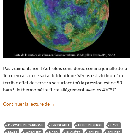
Pas vraiment, non ! Autrefois considérée comme jumelle de la
Terre en raison de sa taille identique, Vénus est victime d’un
terrible effet de serre : à sa surface (où la pression est de 93
bars !)
le thermomètre flirte allègrement avec les 470° C.
Vénus, une planète bien inhospitalière
Continuer la lecture de
→
DIOXYDE DE CARBONE
DIRIGEABLE
EFFET DE SERRE
LAVE
MARS
MERCURE
NASA
PLANÈTE
SOLEIL
SOUFRE