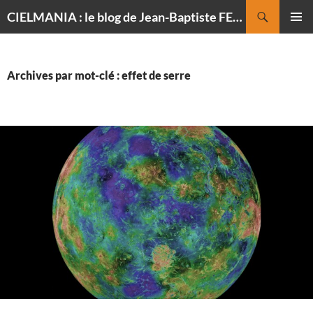
Recherche
CIELMANIA : le blog de Jean-Baptiste FELDMANN, photographe du ciel
ALLER
MENU
AU
PRINCI
CONTENU
Archives par mot-clé : effet de serre