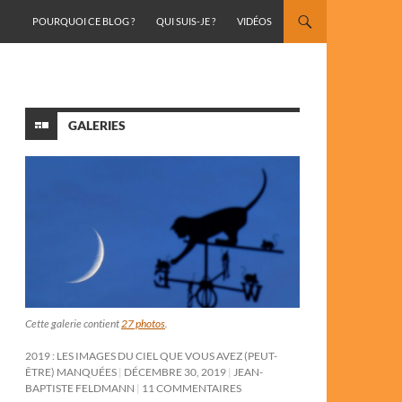
ALLER AU CONTENU
POURQUOI CE BLOG ?
QUI SUIS-JE ?
VIDÉOS
GALERIES
Cette galerie contient
27 photos
.
2019 : LES IMAGES DU CIEL QUE VOUS AVEZ (PEUT-
ÊTRE) MANQUÉES
DÉCEMBRE 30, 2019
JEAN-
BAPTISTE FELDMANN
11 COMMENTAIRES