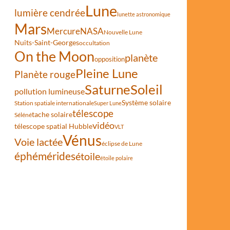
Lune
lumière cendrée
lunette astronomique
Mars
Mercure
NASA
Nouvelle Lune
Nuits-Saint-Georges
occultation
On the Moon
planète
opposition
Pleine Lune
Planète rouge
Saturne
Soleil
pollution lumineuse
Système solaire
Station spatiale internationale
Super Lune
télescope
tache solaire
Séléné
vidéo
télescope spatial Hubble
VLT
Vénus
Voie lactée
éclipse de Lune
éphémérides
étoile
étoile polaire