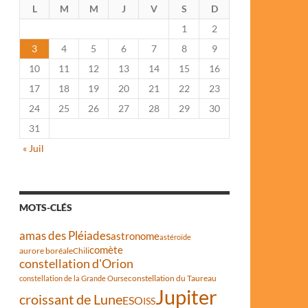
L
M
M
J
V
S
D
1
2
3
4
5
6
7
8
9
10
11
12
13
14
15
16
17
18
19
20
21
22
23
24
25
26
27
28
29
30
31
« Juil
MOTS-CLÉS
amas des Pléiades
astronome
astéroïde
comète
aurore boréale
Chili
constellation d'Orion
constellation du Taureau
constellation de la Grande Ourse
Jupiter
croissant de Lune
ESO
ISS