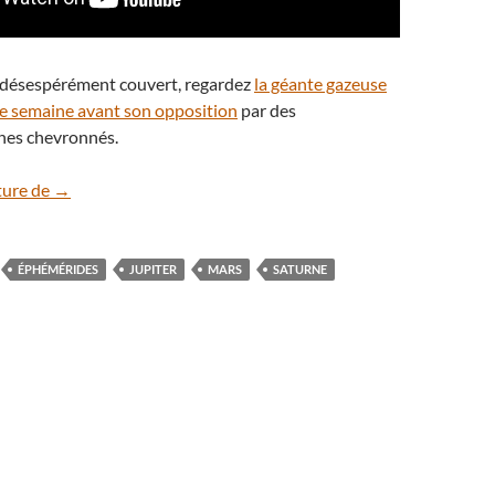
ste désespérément couvert, regardez
la géante gazeuse
e semaine avant son opposition
par des
hes chevronnés.
Éphémérides : le ciel du mois de décembre 2024
ture de
→
ÉPHÉMÉRIDES
JUPITER
MARS
SATURNE