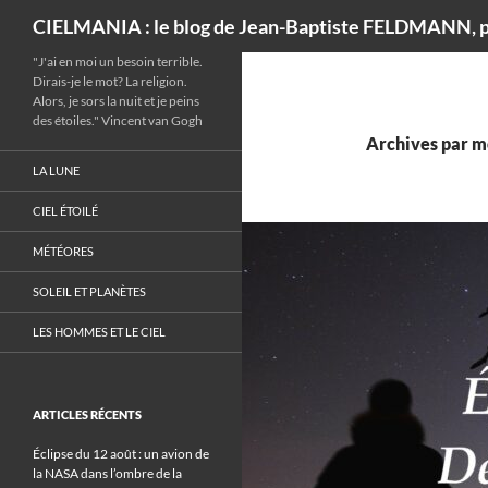
Recherche
CIELMANIA : le blog de Jean-Baptiste FELDMANN, p
"J'ai en moi un besoin terrible.
Dirais-je le mot? La religion.
Alors, je sors la nuit et je peins
des étoiles." Vincent van Gogh
Archives par m
LA LUNE
CIEL ÉTOILÉ
MÉTÉORES
SOLEIL ET PLANÈTES
LES HOMMES ET LE CIEL
ARTICLES RÉCENTS
Éclipse du 12 août : un avion de
la NASA dans l’ombre de la