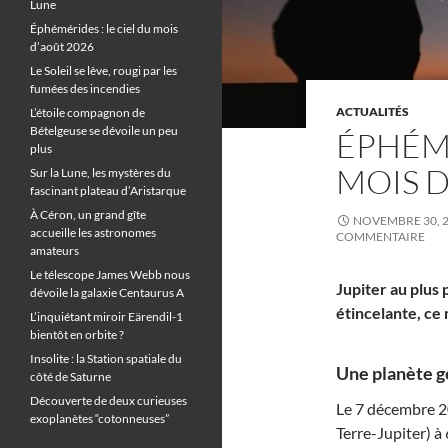
Lune
Éphémérides : le ciel du mois
d’août 2026
Le Soleil se lève, rougi par les
fumées des incendies
ACTUALITÉS
L’étoile compagnon de
Bételgeuse se dévoile un peu
ÉPHÉMÉ
plus
MOIS 
Sur la Lune, les mystères du
fascinant plateau d’Aristarque
À Céron, un grand gîte
NOVEMBRE 30, 
accueille les astronomes
COMMENTAIRE
amateurs
Le télescope James Webb nous
Jupiter au plus 
dévoile la galaxie Centaurus A
étincelante, ce
L’inquiétant miroir Eärendil-1
bientôt en orbite ?
Insolite : la Station spatiale du
Une planète gé
côté de Saturne
Découverte de deux curieuses
Le 7 décembre 20
exoplanètes “cotonneuses”
Terre-Jupiter) à