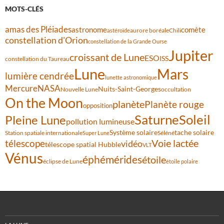
MOTS-CLÉS
amas des Pléiades
comète
astronome
aurore boréale
astéroïde
Chili
constellation d'Orion
constellation de la Grande Ourse
Jupiter
croissant de Lune
ESO
ISS
constellation du Taureau
Lune
Mars
lumière cendrée
lunette astronomique
Mercure
NASA
Nuits-Saint-Georges
Nouvelle Lune
occultation
On the Moon
planète
Planète rouge
opposition
Saturne
Soleil
Pleine Lune
pollution lumineuse
Système solaire
tache solaire
Station spatiale internationale
Séléné
Super Lune
Voie lactée
télescope
vidéo
télescope spatial Hubble
VLT
Vénus
éphémérides
étoile
éclipse de Lune
étoile polaire