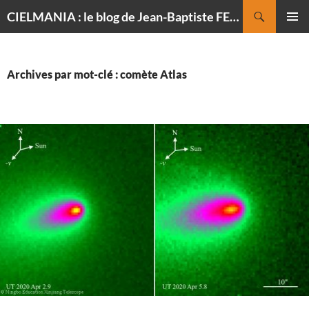
Recherche
CIELMANIA : le blog de Jean-Baptiste FELDMANN, photographe du ciel
ALLER
MENU
AU
PRINCI
CONTENU
Archives par mot-clé : comète Atlas