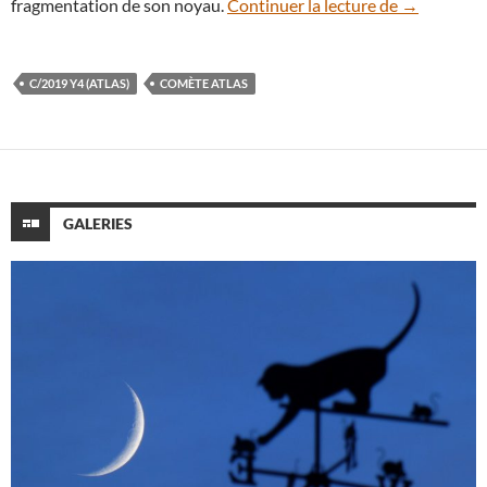
La promette
fragmentation de son noyau.
Continuer la lecture de
→
C/2019 Y4 (ATLAS)
COMÈTE ATLAS
GALERIES