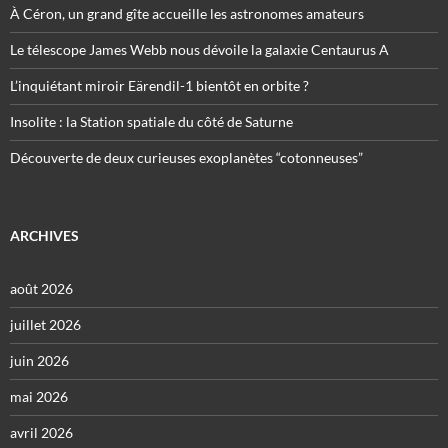
À Céron, un grand gîte accueille les astronomes amateurs
Le télescope James Webb nous dévoile la galaxie Centaurus A
L’inquiétant miroir Eärendil-1 bientôt en orbite ?
Insolite : la Station spatiale du côté de Saturne
Découverte de deux curieuses exoplanètes “cotonneuses”
ARCHIVES
août 2026
juillet 2026
juin 2026
mai 2026
avril 2026