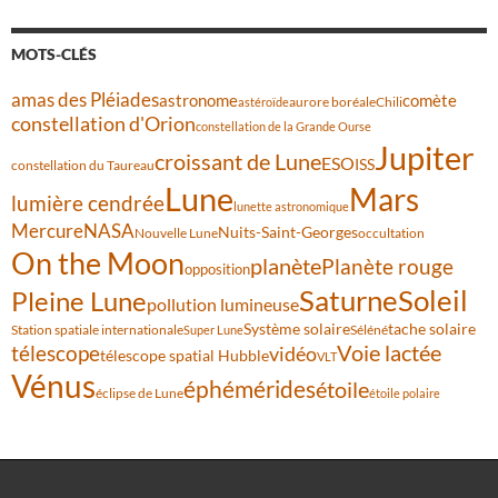
MOTS-CLÉS
amas des Pléiades
comète
astronome
aurore boréale
astéroïde
Chili
constellation d'Orion
constellation de la Grande Ourse
Jupiter
croissant de Lune
ESO
ISS
constellation du Taureau
Lune
Mars
lumière cendrée
lunette astronomique
Mercure
NASA
Nuits-Saint-Georges
Nouvelle Lune
occultation
On the Moon
planète
Planète rouge
opposition
Saturne
Soleil
Pleine Lune
pollution lumineuse
Système solaire
tache solaire
Station spatiale internationale
Séléné
Super Lune
Voie lactée
télescope
vidéo
télescope spatial Hubble
VLT
Vénus
éphémérides
étoile
éclipse de Lune
étoile polaire