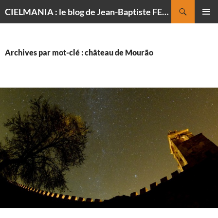
Recherche
CIELMANIA : le blog de Jean-Baptiste FELDMANN, photographe du ciel
ALLER
MENU
AU
PRINCI
CONTENU
Archives par mot-clé : château de Mourão