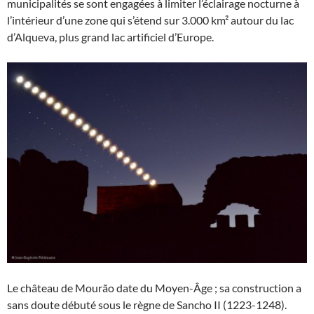
municipalités se sont engagées à limiter l’éclairage nocturne à
l’intérieur d’une zone qui s’étend sur 3.000 km² autour du lac
d’Alqueva, plus grand lac artificiel d’Europe.
Le château de Mourão date du Moyen-Âge ; sa construction a
sans doute débuté sous le règne de Sancho II (1223-1248).