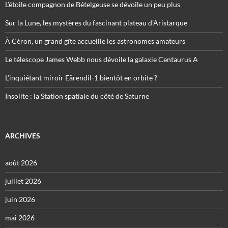
L’étoile compagnon de Bételgeuse se dévoile un peu plus
Sur la Lune, les mystères du fascinant plateau d’Aristarque
À Céron, un grand gîte accueille les astronomes amateurs
Le télescope James Webb nous dévoile la galaxie Centaurus A
L’inquiétant miroir Eärendil-1 bientôt en orbite ?
Insolite : la Station spatiale du côté de Saturne
ARCHIVES
août 2026
juillet 2026
juin 2026
mai 2026