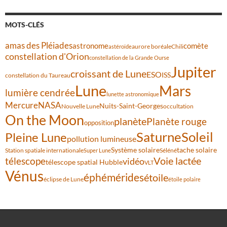
MOTS-CLÉS
amas des Pléiades
comète
astronome
aurore boréale
astéroïde
Chili
constellation d'Orion
constellation de la Grande Ourse
Jupiter
croissant de Lune
ESO
ISS
constellation du Taureau
Lune
Mars
lumière cendrée
lunette astronomique
Mercure
NASA
Nuits-Saint-Georges
Nouvelle Lune
occultation
On the Moon
planète
Planète rouge
opposition
Saturne
Soleil
Pleine Lune
pollution lumineuse
Système solaire
tache solaire
Station spatiale internationale
Séléné
Super Lune
Voie lactée
télescope
vidéo
télescope spatial Hubble
VLT
Vénus
éphémérides
étoile
éclipse de Lune
étoile polaire