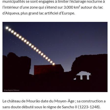
municipalités se sont engagées à limiter l’éclairage nocturne à
l’intérieur d’une zone qui s’étend sur 3.000 km² autour du lac
d’Alqueva, plus grand lac artificiel d’Europe.
Le château de Mourão date du Moyen-Âge ; sa construction a
sans doute débuté sous le règne de Sancho II (1223-1248).