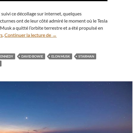
suivi ce décollage sur internet, quelques
turnes ont de leur côté admiré le moment où le Tesla
Musk a quitté l’orbite terrestre et a été propulsé en
Insolite : le Tesla Roadster d’Elon Musk
s
.
Continuer la lecture de
→
KENNEDY
DAVID BOWIE
ELON MUSK
STARMAN