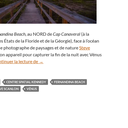
nandina Beach
, au NORD de
Cap Canaveral
(à la
es États de la Floride et de la Géorgie), face à l’océan
 le photographe de paysages et de nature
Steve
on appareil pour capturer la fin de la nuit avec Vénus
En Floride, la planète Vénus se lève sur Fern
tinuer la lecture de
→
CENTRE SPATIAL KENNEDY
FERNANDINA BEACH
VE SCANLON
VÉNUS