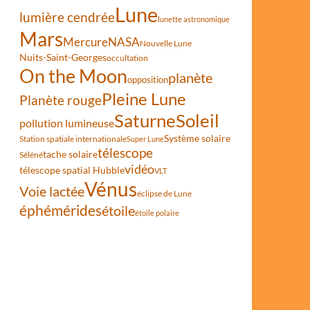
Lune
lumière cendrée
lunette astronomique
Mars
Mercure
NASA
Nouvelle Lune
Nuits-Saint-Georges
occultation
On the Moon
planète
opposition
 en route pour Mars
Pleine Lune
Planète rouge
Saturne
Soleil
pollution lumineuse
Système solaire
Station spatiale internationale
Super Lune
télescope
tache solaire
Séléné
vidéo
télescope spatial Hubble
VLT
Vénus
Voie lactée
éclipse de Lune
éphémérides
étoile
étoile polaire