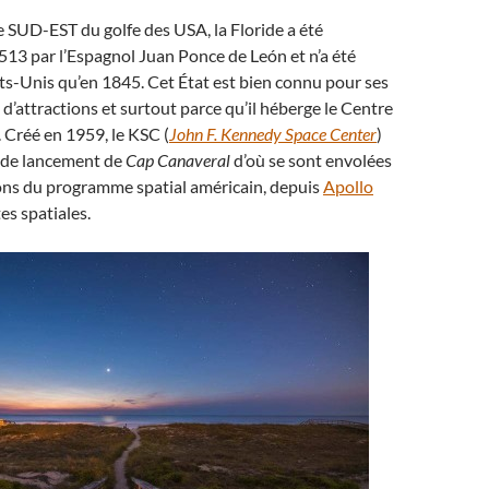
te SUD-EST du golfe des USA, la Floride a été
13 par l’Espagnol Juan Ponce de León et n’a été
ts-Unis qu’en 1845. Cet État est bien connu pour ses
 d’attractions et surtout parce qu’il héberge le Centre
 Créé en 1959, le KSC (
John F. Kennedy Space Center
)
e de lancement de
Cap Canaveral
d’où se sont envolées
ions du programme spatial américain, depuis
Apollo
es spatiales.