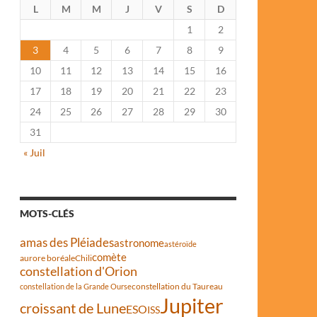
L
M
M
J
V
S
D
1
2
3
4
5
6
7
8
9
10
11
12
13
14
15
16
17
18
19
20
21
22
23
24
25
26
27
28
29
30
31
« Juil
MOTS-CLÉS
amas des Pléiades
astronome
astéroïde
comète
aurore boréale
Chili
constellation d'Orion
constellation du Taureau
constellation de la Grande Ourse
Jupiter
croissant de Lune
ESO
ISS