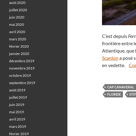
août 2020
juillet 2020
juin 2020
mai 2020
avril 2020
C’est depuis
Fer
mars 2020
frontière entre l
février 2020
Atlantique, que
janvier 2020
Scanlon
a posé s
décembre 2019
en vedette.
Con
novembre 2019
octobre 2019
septembre 2019
CAP CANAVERAL
août 2019
FLORIDE
STE
juillet 2019
juin 2019
mai 2019
avril 2019
mars 2019
février 2019