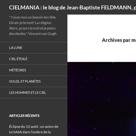
Recherche
CIELMANIA : le blog de Jean-Baptiste FELDMANN, p
"J'ai en moi un besoin terrible.
Dirais-je le mot? La religion.
Alors, je sors la nuit et je peins
des étoiles." Vincent van Gogh
Archives par mo
LA LUNE
CIEL ÉTOILÉ
MÉTÉORES
SOLEIL ET PLANÈTES
LES HOMMES ET LE CIEL
ARTICLES RÉCENTS
Éclipse du 12 août : un avion de
la NASA dans l’ombre de la