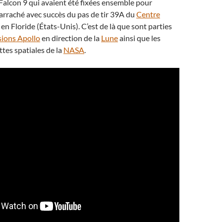
 Falcon 9 qui avaient été fixées ensemble pour
t arraché avec succès du pas de tir 39A du
Centre
en Floride (États-Unis). C’est de là que sont parties
sions Apollo
en direction de la
Lune
ainsi que les
ttes spatiales de la
NASA
.