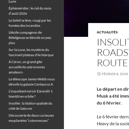
Lune
Éphémérides : le ciel du mois
d’août 2026
Le Soleil se lève, rougi par les
fumées des incendies
ACTUALITÉS
L’étoile compagnon de
Bételgeuse se dévoile un peu
INSOLIT
plus
ROADS
Sur la Lune, les mystères du
fascinant plateau d’Aristarque
ROUTE
À Céron, un grand gîte
accueille les astronomes
amateurs
FÉVRIER 8, 2018
Le télescope James Webb nous
dévoile la galaxie Centaurus A
Le départ en di
L’inquiétant miroir Eärendil-1
Musk a été immo
bientôt en orbite ?
du 6 février.
Insolite : la Station spatiale du
côté de Saturne
Découverte de deux curieuses
Le 6 février dern
exoplanètes “cotonneuses”
Heavy
de la soci