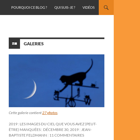
ALLER AU CONTENU
POURQUOI CE BLOG ?
QUI SUIS-JE ?
VIDÉOS
GALERIES
Cette galerie contient
27 photos
.
2019 : LES IMAGES DU CIEL QUE VOUS AVEZ (PEUT-
ÊTRE) MANQUÉES
DÉCEMBRE 30, 2019
JEAN-
BAPTISTE FELDMANN
11 COMMENTAIRES