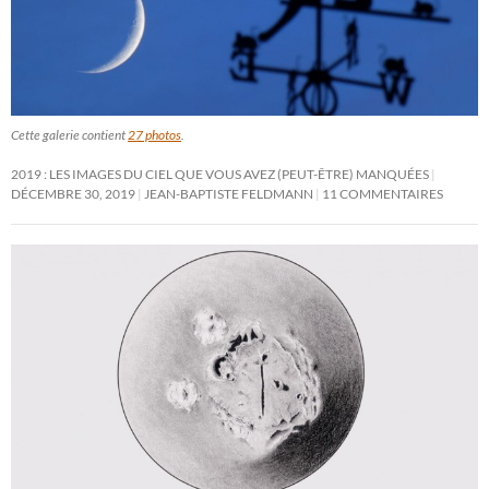
Cette galerie contient
27 photos
.
2019 : LES IMAGES DU CIEL QUE VOUS AVEZ (PEUT-ÊTRE) MANQUÉES
DÉCEMBRE 30, 2019
JEAN-BAPTISTE FELDMANN
11 COMMENTAIRES