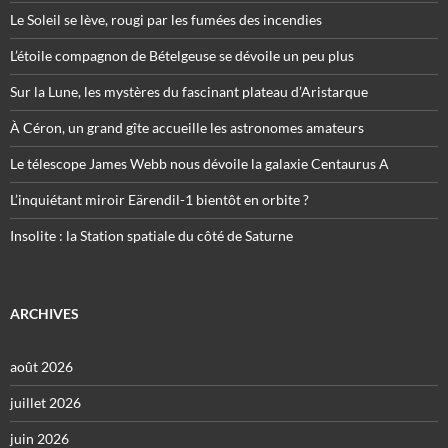
Le Soleil se lève, rougi par les fumées des incendies
L’étoile compagnon de Bételgeuse se dévoile un peu plus
Sur la Lune, les mystères du fascinant plateau d’Aristarque
À Céron, un grand gîte accueille les astronomes amateurs
Le télescope James Webb nous dévoile la galaxie Centaurus A
L’inquiétant miroir Eärendil-1 bientôt en orbite ?
Insolite : la Station spatiale du côté de Saturne
ARCHIVES
août 2026
juillet 2026
juin 2026