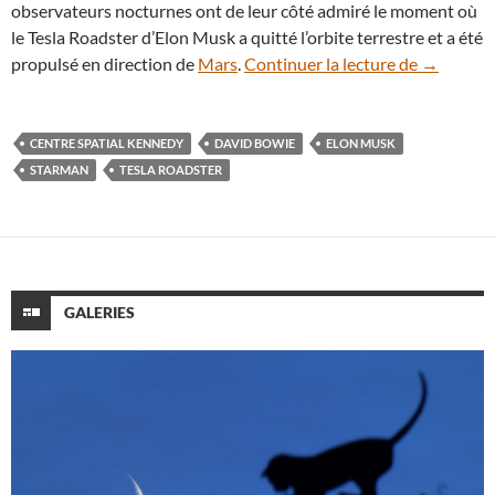
observateurs nocturnes ont de leur côté admiré le moment où
le Tesla Roadster d’Elon Musk a quitté l’orbite terrestre et a été
Insolite :
propulsé en direction de
Mars
.
Continuer la lecture de
→
CENTRE SPATIAL KENNEDY
DAVID BOWIE
ELON MUSK
STARMAN
TESLA ROADSTER
GALERIES