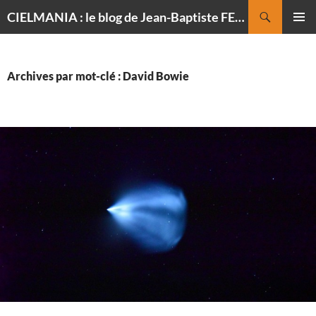
Recherche
CIELMANIA : le blog de Jean-Baptiste FELDMANN, photographe du ciel
ALLER
MENU
AU
PRINCI
CONTENU
Archives par mot-clé : David Bowie