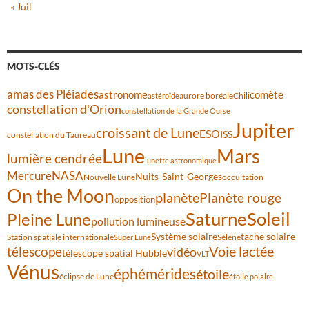
« Juil
MOTS-CLÉS
amas des Pléiades
comète
astronome
aurore boréale
astéroïde
Chili
constellation d'Orion
constellation de la Grande Ourse
Jupiter
croissant de Lune
ESO
ISS
constellation du Taureau
Lune
Mars
lumière cendrée
lunette astronomique
Mercure
NASA
Nuits-Saint-Georges
Nouvelle Lune
occultation
On the Moon
planète
Planète rouge
opposition
Saturne
Soleil
Pleine Lune
pollution lumineuse
Système solaire
tache solaire
Station spatiale internationale
Séléné
Super Lune
Voie lactée
télescope
vidéo
télescope spatial Hubble
VLT
Vénus
éphémérides
étoile
éclipse de Lune
étoile polaire