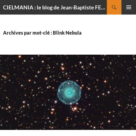
Recherche
CIELMANIA : le blog de Jean-Baptiste FELDMANN, photographe du ciel
ALLER
MENU
AU
PRINCI
CONTENU
Archives par mot-clé : Blink Nebula