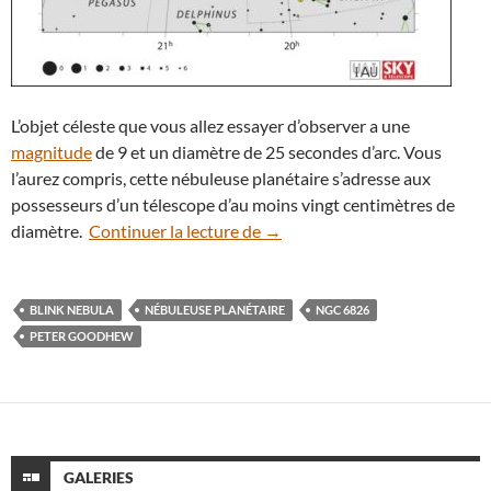
L’objet céleste que vous allez essayer d’observer a une
magnitude
de 9 et un diamètre de 25 secondes d’arc. Vous
l’aurez compris, cette nébuleuse planétaire s’adresse aux
possesseurs d’un télescope d’au moins vingt centimètres de
Pourquoi voit-on clignoter la
diamètre.
Continuer la lecture de
→
BLINK NEBULA
NÉBULEUSE PLANÉTAIRE
NGC 6826
PETER GOODHEW
GALERIES