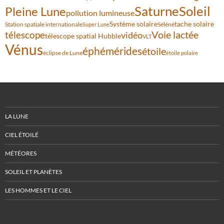
Saturne
Soleil
Pleine Lune
pollution lumineuse
Système solaire
tache solaire
Station spatiale internationale
Séléné
Super Lune
Voie lactée
télescope
vidéo
télescope spatial Hubble
VLT
Vénus
éphémérides
étoile
éclipse de Lune
étoile polaire
LA LUNE
CIEL ÉTOILÉ
MÉTÉORES
SOLEIL ET PLANÈTES
LES HOMMES ET LE CIEL