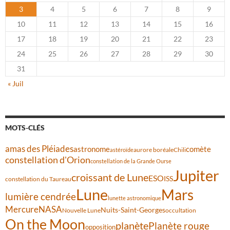
3
4
5
6
7
8
9
10
11
12
13
14
15
16
17
18
19
20
21
22
23
24
25
26
27
28
29
30
31
« Juil
MOTS-CLÉS
amas des Pléiades
comète
astronome
aurore boréale
astéroïde
Chili
constellation d'Orion
constellation de la Grande Ourse
Jupiter
croissant de Lune
ESO
ISS
constellation du Taureau
Lune
Mars
lumière cendrée
lunette astronomique
Mercure
NASA
Nuits-Saint-Georges
Nouvelle Lune
occultation
On the Moon
planète
Planète rouge
opposition