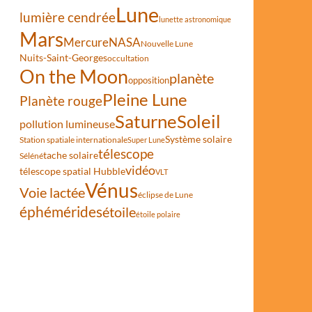
Lune
lumière cendrée
lunette astronomique
Mars
Mercure
NASA
Nouvelle Lune
Nuits-Saint-Georges
occultation
On the Moon
planète
opposition
Pleine Lune
Planète rouge
Saturne
Soleil
pollution lumineuse
Système solaire
Station spatiale internationale
Super Lune
télescope
tache solaire
Séléné
vidéo
télescope spatial Hubble
VLT
Vénus
Voie lactée
éclipse de Lune
éphémérides
étoile
étoile polaire