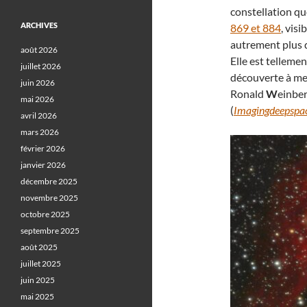
constellation qu
ARCHIVES
869 et 884
, visi
autrement plus d
août 2026
Elle est tellemen
juillet 2026
découverte à me
juin 2026
Ronald
W
einber
mai 2026
(
Imagingdeepspa
avril 2026
mars 2026
février 2026
janvier 2026
décembre 2025
novembre 2025
octobre 2025
septembre 2025
août 2025
juillet 2025
juin 2025
mai 2025