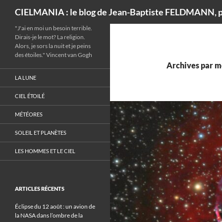
Recherche
CIELMANIA : le blog de Jean-Baptiste FELDMANN, p
"J'ai en moi un besoin terrible.
Dirais-je le mot? La religion.
Alors, je sors la nuit et je peins
des étoiles." Vincent van Gogh
Archives par m
LA LUNE
CIEL ÉTOILÉ
MÉTÉORES
SOLEIL ET PLANÈTES
LES HOMMES ET LE CIEL
ARTICLES RÉCENTS
Éclipse du 12 août : un avion de
la NASA dans l’ombre de la