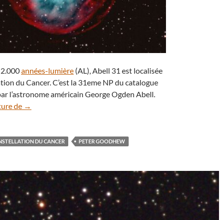
n 2.000
années-lumière
(AL), Abell 31 est localisée
ation du Cancer. C’est la 31eme NP du catalogue
par l’astronome américain George Ogden Abell.
La nébuleuse planétaire Abell 31 s’estompe lentement
ture de
→
STELLATION DU CANCER
PETER GOODHEW