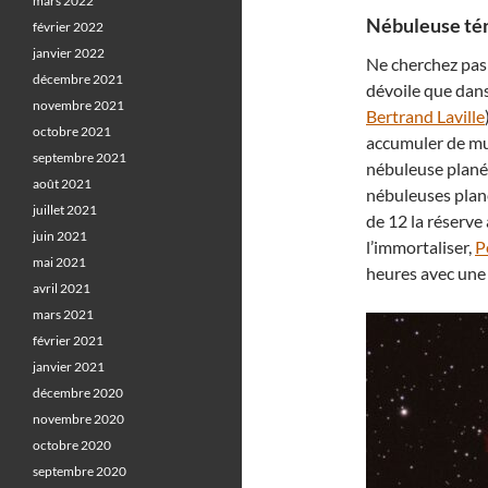
mars 2022
Nébuleuse tén
février 2022
janvier 2022
Ne cherchez pas 
décembre 2021
dévoile que dans
novembre 2021
Bertrand Laville
octobre 2021
accumuler de mul
septembre 2021
nébuleuse planéta
août 2021
nébuleuses plané
juillet 2021
de 12 la réserve
juin 2021
l’immortaliser,
P
mai 2021
heures avec une 
avril 2021
mars 2021
février 2021
janvier 2021
décembre 2020
novembre 2020
octobre 2020
septembre 2020