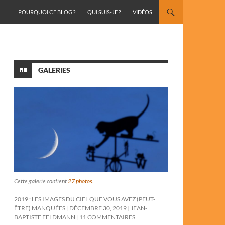
ALLER AU CONTENU
POURQUOI CE BLOG ?
QUI SUIS-JE ?
VIDÉOS
GALERIES
Cette galerie contient
27 photos
.
2019 : LES IMAGES DU CIEL QUE VOUS AVEZ (PEUT-
ÊTRE) MANQUÉES
DÉCEMBRE 30, 2019
JEAN-
BAPTISTE FELDMANN
11 COMMENTAIRES