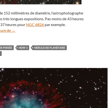
de 152 millimètres de diamètre, l’astrophotographe
s très longues expositions. Pas moins de 43 heures
 37 heures pour
NGC 6826
par exemple.
Une curieuse nébuleuse dentelée dans Persée
ture de
→
E PERSÉE
HDW 3
NÉBULEUSE PLANÉTAIRE