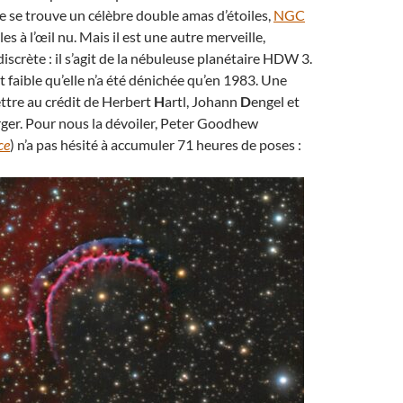
e se trouve un célèbre double amas d’étoiles,
NGC
bles à l’œil nu. Mais il est une autre merveille,
iscrète : il s’agit de la nébuleuse planétaire HDW 3.
t faible qu’elle n’a été dénichée qu’en 1983. Une
ttre au crédit de Herbert
H
artl, Johann
D
engel et
ger. Pour nous la dévoiler, Peter Goodhew
ce
) n’a pas hésité à accumuler 71 heures de poses :