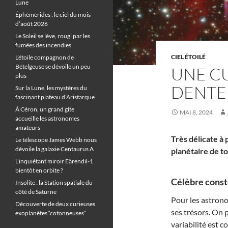
Lune
Éphémérides : le ciel du mois
d’août 2026
Le Soleil se lève, rougi par les
fumées des incendies
CIEL ÉTOILÉ
L’étoile compagnon de
Bételgeuse se dévoile un peu
UNE C
plus
DENTE
Sur la Lune, les mystères du
fascinant plateau d’Aristarque
À Céron, un grand gîte
MAI 8, 2024
accueille les astronomes
amateurs
Très délicate à
Le télescope James Webb nous
dévoile la galaxie Centaurus A
planétaire de to
L’inquiétant miroir Eärendil-1
bientôt en orbite ?
Célèbre conste
Insolite : la Station spatiale du
côté de Saturne
Pour les astron
Découverte de deux curieuses
ses trésors. On 
exoplanètes “cotonneuses”
variabilité est c