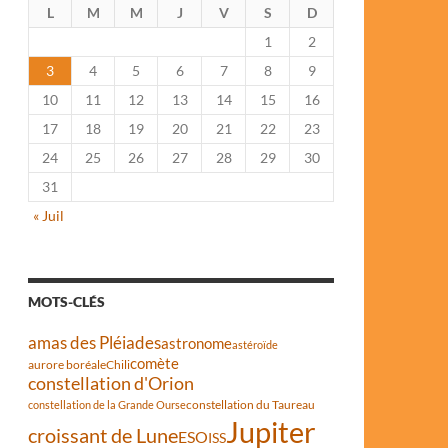
L
M
M
J
V
S
D
1
2
3
4
5
6
7
8
9
10
11
12
13
14
15
16
17
18
19
20
21
22
23
24
25
26
27
28
29
30
31
« Juil
MOTS-CLÉS
amas des Pléiades
astronome
astéroïde
comète
aurore boréale
Chili
constellation d'Orion
constellation du Taureau
constellation de la Grande Ourse
Jupiter
croissant de Lune
ESO
ISS