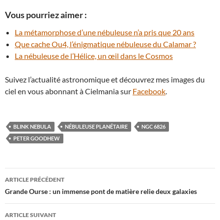
Vous pourriez aimer :
La métamorphose d’une nébuleuse n’a pris que 20 ans
Que cache Ou4, l’énigmatique nébuleuse du Calamar ?
La nébuleuse de l’Hélice, un œil dans le Cosmos
Suivez l’actualité astronomique et découvrez mes images du
ciel en vous abonnant à Cielmania sur
Facebook
.
BLINK NEBULA
NÉBULEUSE PLANÉTAIRE
NGC 6826
PETER GOODHEW
Navigation
ARTICLE PRÉCÉDENT
des
Grande Ourse : un immense pont de matière relie deux galaxies
articles
ARTICLE SUIVANT