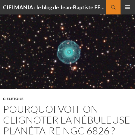
Recherche
CIELMANIA : le blog de Jean-Baptiste FELDMANN, photographe du ciel
ALLER
MENU
AU
PRINCI
CONTENU
CIEL ÉTOILÉ
POURQUOI VOIT-ON
CLIGNOTER LA NÉBULEUSE
PLANÉTAIRE NGC 6826 ?