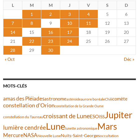
L
M
M
J
V
S
D
1
2
3
4
5
6
7
8
9
10
11
12
13
14
15
16
17
18
19
20
21
22
23
24
25
26
27
28
29
30
« Oct
Déc »
MOTS-CLÉS
amas des Pléiades
comète
astronome
aurore boréale
astéroïde
Chili
constellation d'Orion
constellation de la Grande Ourse
Jupiter
croissant de Lune
ESO
ISS
constellation du Taureau
Lune
Mars
lumière cendrée
lunette astronomique
Mercure
NASA
Nuits-Saint-Georges
Nouvelle Lune
occultation