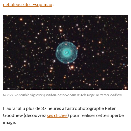
nébuleuse de l’Esquimau
:
NGC 6826 semble clignoter quand on l’observe dans un télescope. © Peter Goodhew
Il aura fallu plus de 37 heures à l’astrophotographe Peter
Goodhew (découvrez
ses clichés
) pour réaliser cette superbe
image.