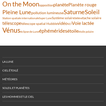
On the Moon
planète
Planète rouge
opposition
Saturne
Soleil
Pleine Lune
pollution lumineuse
Système solaire
tache solaire
Station spatiale internationale
Séléné
Super Lune
Voie lactée
télescope
vidéo
télescope spatial Hubble
VLT
Vénus
éphémérides
étoile
éclipse de Lune
étoile polaire
LA LUNE
CIEL ÉTOILÉ
MÉTÉORES
SOLEIL ET PLANÈTES
LES HOMMES ET LE CIEL