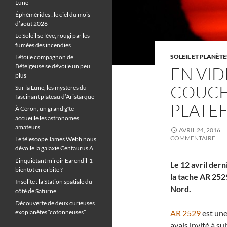
Lune
Éphémérides : le ciel du mois
d’août 2026
Le Soleil se lève, rougi par les
fumées des incendies
SOLEIL ET PLANÈTE
L’étoile compagnon de
Bételgeuse se dévoile un peu
EN VID
plus
COUCH
Sur la Lune, les mystères du
fascinant plateau d’Aristarque
PLATE
À Céron, un grand gîte
accueille les astronomes
amateurs
AVRIL 24, 2016
COMMENTAIRE
Le télescope James Webb nous
dévoile la galaxie Centaurus A
L’inquiétant miroir Eärendil-1
Le 12 avril dern
bientôt en orbite ?
la tache AR 2529
Insolite : la Station spatiale du
Nord.
côté de Saturne
Découverte de deux curieuses
exoplanètes “cotonneuses”
AR 2529
est une
avais invité à sui