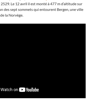
2529. Le 12 avril il est monté à 477 m d’altitude sur
’un des sept sommets qui entourent Bergen, une ville
e la Norvège.