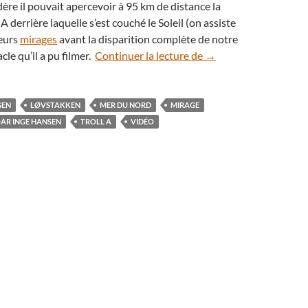
ère il pouvait apercevoir à 95 km de distance la
A derrière laquelle s’est couché le Soleil (on assiste
ieurs
mirages
avant la disparition complète de notre
En vidéo : AR 2529 se 
acle qu’il a pu filmer.
Continuer la lecture de
→
GEN
LØVSTAKKEN
MER DU NORD
MIRAGE
AR INGE HANSEN
TROLL A
VIDÉO