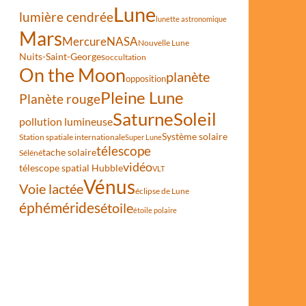
Lune
lumière cendrée
lunette astronomique
Mars
Mercure
NASA
Nouvelle Lune
Nuits-Saint-Georges
occultation
On the Moon
planète
opposition
Pleine Lune
Planète rouge
Saturne
Soleil
pollution lumineuse
Système solaire
Station spatiale internationale
Super Lune
télescope
tache solaire
Séléné
vidéo
télescope spatial Hubble
VLT
Vénus
Voie lactée
éclipse de Lune
éphémérides
étoile
étoile polaire