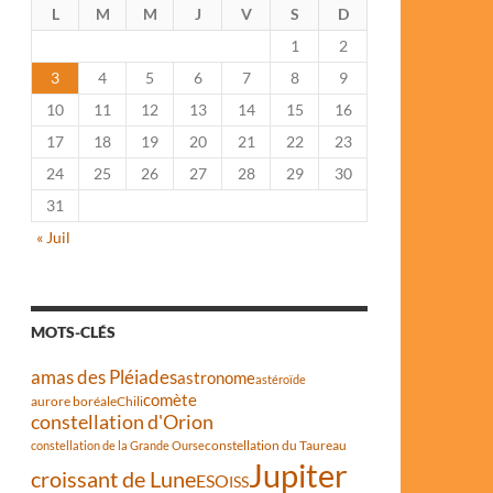
L
M
M
J
V
S
D
1
2
3
4
5
6
7
8
9
10
11
12
13
14
15
16
17
18
19
20
21
22
23
24
25
26
27
28
29
30
31
« Juil
MOTS-CLÉS
amas des Pléiades
astronome
astéroïde
comète
aurore boréale
Chili
constellation d'Orion
constellation du Taureau
constellation de la Grande Ourse
Jupiter
croissant de Lune
ESO
ISS