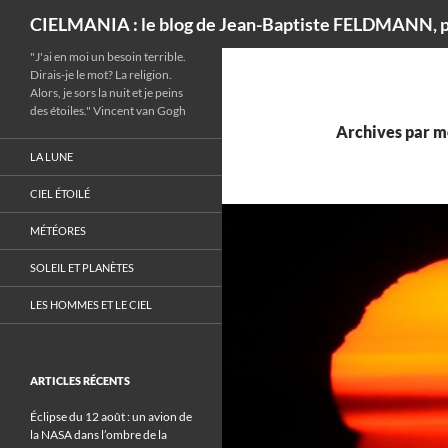
Recherche
CIELMANIA : le blog de Jean-Baptiste FELDMANN, p
"J'ai en moi un besoin terrible.
Dirais-je le mot? La religion.
Alors, je sors la nuit et je peins
des étoiles." Vincent van Gogh
Archives par m
LA LUNE
CIEL ÉTOILÉ
MÉTÉORES
SOLEIL ET PLANÈTES
LES HOMMES ET LE CIEL
ARTICLES RÉCENTS
Éclipse du 12 août : un avion de
la NASA dans l’ombre de la