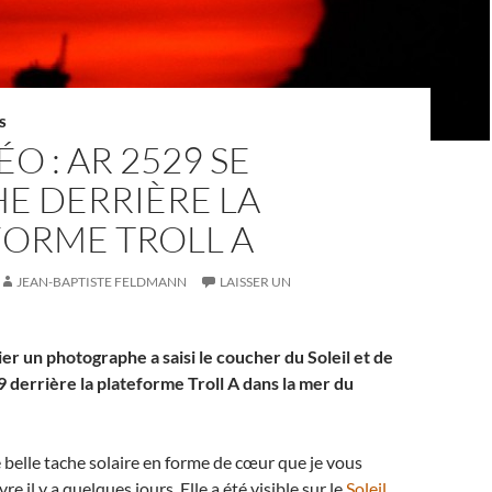
S
ÉO : AR 2529 SE
E DERRIÈRE LA
FORME TROLL A
JEAN-BAPTISTE FELDMANN
LAISSER UN
ier un photographe a saisi le coucher du Soleil et de
 derrière la plateforme Troll A dans la mer du
 belle tache solaire en forme de cœur que je vous
vre il y a quelques jours. Elle a été visible sur le
Soleil