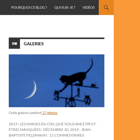
ALLER AU CONTENU
POURQUOI CE BLOG ?
QUI SUIS-JE ?
VIDÉOS
GALERIES
Cette galerie contient
27 photos
.
2019 : LES IMAGES DU CIEL QUE VOUS AVEZ (PEUT-
ÊTRE) MANQUÉES
DÉCEMBRE 30, 2019
JEAN-
BAPTISTE FELDMANN
11 COMMENTAIRES