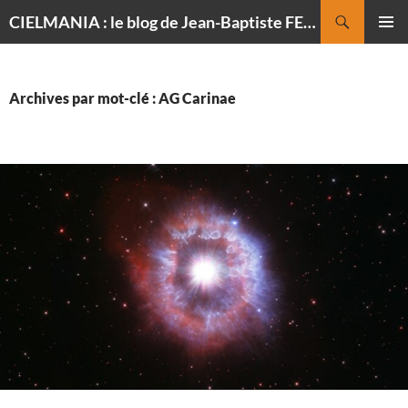
Recherche
CIELMANIA : le blog de Jean-Baptiste FELDMANN, photographe du ciel
ALLER
MENU
AU
PRINCI
CONTENU
Archives par mot-clé : AG Carinae