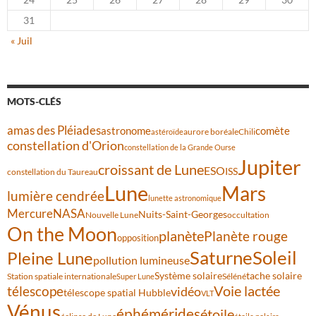
31
« Juil
MOTS-CLÉS
amas des Pléiades
comète
astronome
aurore boréale
astéroïde
Chili
constellation d'Orion
constellation de la Grande Ourse
Jupiter
croissant de Lune
ESO
ISS
constellation du Taureau
Lune
Mars
lumière cendrée
lunette astronomique
Mercure
NASA
Nuits-Saint-Georges
Nouvelle Lune
occultation
On the Moon
planète
Planète rouge
opposition
Saturne
Soleil
Pleine Lune
pollution lumineuse
Système solaire
tache solaire
Station spatiale internationale
Séléné
Super Lune
Voie lactée
télescope
vidéo
télescope spatial Hubble
VLT
Vénus
éphémérides
étoile