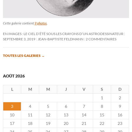
Cette galerie contient
9 photos
.
EN IMAGES : LE CIEL D’ÉTÉ SOUS LES CRAYONS D’UN ASTRODESSINATEUR
SEPTEMBRE 3, 2019
JEAN-BAPTISTE FELDMANN
2 COMMENTAIRES
TOUTES LES GALERIES
→
AOÛT 2026
L
M
M
J
V
S
D
1
2
3
4
5
6
7
8
9
10
11
12
13
14
15
16
17
18
19
20
21
22
23
24
25
26
27
28
29
30