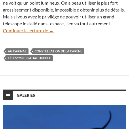
ne voit qu’un point lumineux. On a beau utiliser le plus fort
grossissement disponible, impossible d’obtenir plus de détails.
Mais si vous avez le privilège de pouvoir utiliser un grand
télescope installé dans l’espace, il en va tout autrement.
Voyage au cœur de l’étoile supergéante 
Continuer la lecture de
→
AG CARINAE
CONSTELLATION DE LA CARÈNE
TÉLESCOPE SPATIAL HUBBLE
GALERIES