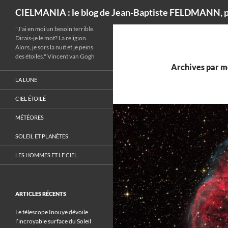
Recherche
CIELMANIA : le blog de Jean-Baptiste FELDMANN, p
"J'ai en moi un besoin terrible.
Dirais-je le mot? La religion.
Alors, je sors la nuit et je peins
des étoiles." Vincent van Gogh
Archives par mo
LA LUNE
CIEL ÉTOILÉ
MÉTÉORES
SOLEIL ET PLANÈTES
LES HOMMES ET LE CIEL
ARTICLES RÉCENTS
Le télescope Inouye dévoile
l’incroyable surface du Soleil