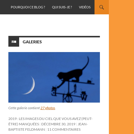
ALLER AU CONTENU
POURQUOI CE BLOG ?
QUI SUIS-JE ?
VIDÉOS
GALERIES
Cette galerie contient
27 photos
.
2019 : LES IMAGES DU CIEL QUE VOUS AVEZ (PEUT-
ÊTRE) MANQUÉES
DÉCEMBRE 30, 2019
JEAN-
BAPTISTE FELDMANN
11 COMMENTAIRES