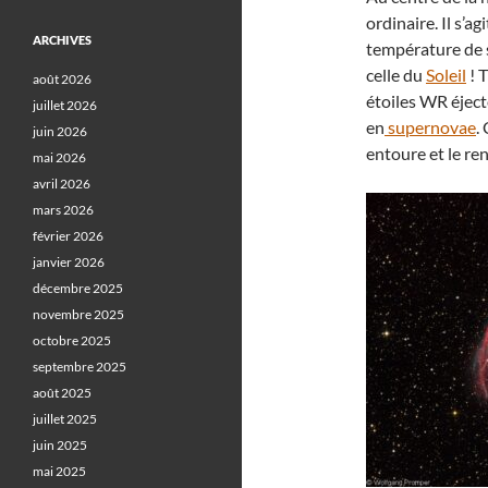
ordinaire. Il s’a
ARCHIVES
température de s
celle du
Soleil
! T
août 2026
étoiles WR éject
juillet 2026
en
supernovae
.
juin 2026
entoure et le re
mai 2026
avril 2026
mars 2026
février 2026
janvier 2026
décembre 2025
novembre 2025
octobre 2025
septembre 2025
août 2025
juillet 2025
juin 2025
mai 2025