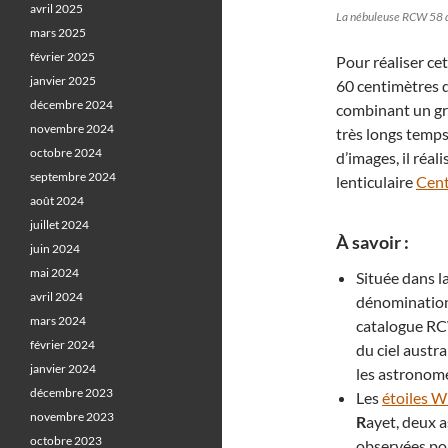
avril 2025
La nébuleuse RCW 58 da
mars 2025
février 2025
Pour réaliser ce
janvier 2025
60 centimètres d
décembre 2024
combinant un gra
novembre 2024
très longs temps
octobre 2024
d’images, il réal
septembre 2024
lenticulaire
Cent
août 2024
juillet 2024
À savoir :
juin 2024
mai 2024
Située dans l
avril 2024
dénomination 
mars 2024
catalogue RC
février 2024
du ciel austr
janvier 2024
les astronom
décembre 2023
Les
étoiles 
novembre 2023
R
ayet, deux 
octobre 2023
observées pou