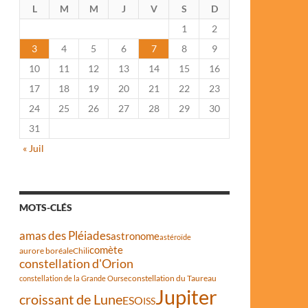
L
M
M
J
V
S
D
1
2
3
4
5
6
7
8
9
10
11
12
13
14
15
16
17
18
19
20
21
22
23
24
25
26
27
28
29
30
31
« Juil
MOTS-CLÉS
amas des Pléiades
astronome
astéroïde
comète
aurore boréale
Chili
constellation d'Orion
constellation du Taureau
constellation de la Grande Ourse
Jupiter
croissant de Lune
ESO
ISS