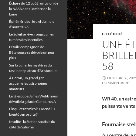
Éclipse du 12 août : un avion de
la NASA dans l’ombre de la
Lune
Éphémérides : le ciel du mois
d’août 2026
CIEL ÉTOILÉ
Le Soleil se lève, rougi par les
fumées des incendies
UNE ÉT
L’étoile compagnon de
BRILLE
Bételgeuse se dévoile un peu
plus
58
Sur la Lune, les mystères du
fascinant plateau d’Aristarque
À Céron, un grand gîte
OCTOBRE 6, 202
COMMENTAIRE
accueille les astronomes
amateurs
Le télescope James Webb nous
WR 40, un astre
dévoile la galaxie Centaurus A
puissants vents
L’inquiétant miroir Eärendil-1
bientôt en orbite ?
Insolite : la Station spatiale du
Fournaise stell
côté de Saturne
Au centre de la