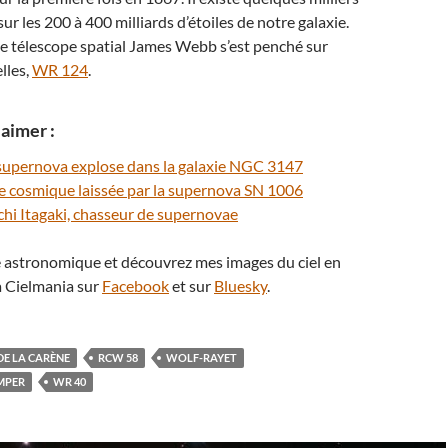
ur les 200 à 400 milliards d’étoiles de notre galaxie.
e télescope spatial James Webb s’est penché sur
elles,
WR 124
.
aimer :
supernova explose dans la galaxie NGC 3147
pe cosmique laissée par la supernova SN 1006
ichi Itagaki, chasseur de supernovae
té astronomique et découvrez mes images du ciel en
 Cielmania sur
Facebook
et sur
Bluesky
.
DE LA CARÈNE
RCW 58
WOLF-RAYET
MPER
WR 40