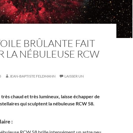
OILE BRÛLANTE FAIT
R LA NÉBULEUSE RCW
5
JEAN-BAPTISTE FELDMANN
LAISSER UN
 très chaud et très lumineux, laisse échapper de
 stellaires qui sculptent la nébuleuse RCW 58.
aire :
 nébuleuse RCW 58 brille intensément un astre peu