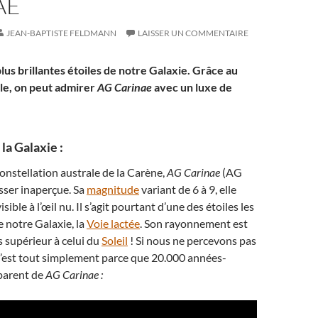
AE
JEAN-BAPTISTE FELDMANN
LAISSER UN COMMENTAIRE
plus brillantes étoiles de notre Galaxie. Grâce au
le, on peut admirer
AG Carinae
avec un luxe de
la Galaxie :
onstellation australe de la Carène,
AG Carinae
(AG
sser inaperçue. Sa
magnitude
variant de 6 à 9, elle
sible à l’œil nu. Il s’agit pourtant d’une des étoiles les
e notre Galaxie, la
Voie lactée
. Son rayonnement est
s supérieur à celui du
Soleil
! Si nous ne percevons pas
 c’est tout simplement parce que 20.000 années-
parent de
AG Carinae :