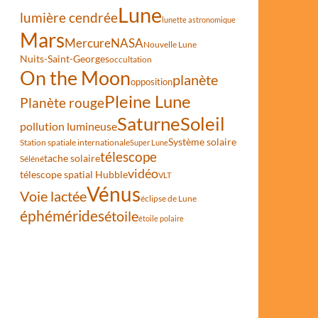
Lune
lumière cendrée
lunette astronomique
Mars
Mercure
NASA
Nouvelle Lune
Nuits-Saint-Georges
occultation
On the Moon
planète
opposition
Pleine Lune
Planète rouge
Saturne
Soleil
pollution lumineuse
Système solaire
Station spatiale internationale
Super Lune
télescope
tache solaire
Séléné
vidéo
télescope spatial Hubble
VLT
Vénus
Voie lactée
éclipse de Lune
éphémérides
étoile
étoile polaire