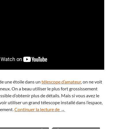
e une étoile dans un
télescope d’amateur
, on ne voit
neux. On a beau utiliser le plus fort grossissement
sible d’obtenir plus de détails. Mais si vous avez le
oir utiliser un grand télescope installé dans l’espace,
Voyage au cœur de l’étoile superg
trement.
Continuer la lecture de
→