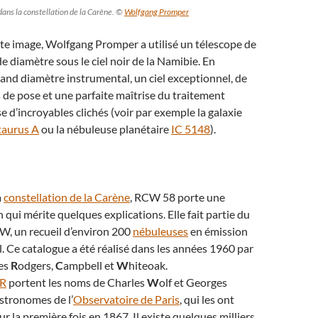
ns la constellation de la Carène. ©
Wolfgang Promper
tte image, Wolfgang Promper a utilisé un télescope de
e diamètre sous le ciel noir de la Namibie. En
nd diamètre instrumental, un ciel exceptionnel, de
 de pose et une parfaite maîtrise du traitement
ise d’incroyables clichés (voir par exemple la galaxie
aurus A
ou la nébuleuse planétaire
IC 5148
).
a
constellation de la Carène
, RCW 58 porte une
qui mérite quelques explications. Elle fait partie du
W, un recueil d’environ 200
nébuleuses
en émission
al. Ce catalogue a été réalisé dans les années 1960 par
es
R
odgers,
C
ampbell et
W
hiteoak.
WR
portent les noms de Charles
W
olf et Georges
astronomes de l’
Observatoire de Paris
, qui les ont
r la première fois en 1867. Il existe quelques milliers