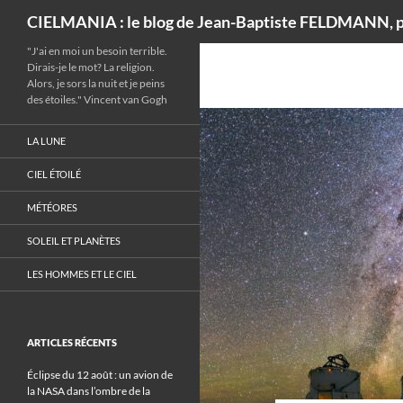
Recherche
CIELMANIA : le blog de Jean-Baptiste FELDMANN, p
"J'ai en moi un besoin terrible.
Dirais-je le mot? La religion.
Alors, je sors la nuit et je peins
des étoiles." Vincent van Gogh
LA LUNE
CIEL ÉTOILÉ
MÉTÉORES
SOLEIL ET PLANÈTES
LES HOMMES ET LE CIEL
ARTICLES RÉCENTS
Éclipse du 12 août : un avion de
la NASA dans l’ombre de la