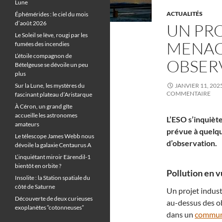
Lune
ACTUALITÉS
Éphémérides : le ciel du mois
d’août 2026
UN PRO
Le Soleil se lève, rougi par les
MENACE
fumées des incendies
L’étoile compagnon de
OBSERV
Bételgeuse se dévoile un peu
plus
Sur la Lune, les mystères du
JANVIER 11, 202
COMMENTAIRE
fascinant plateau d’Aristarque
À Céron, un grand gîte
accueille les astronomes
L’ESO s’inquiète
amateurs
prévue à quelqu
Le télescope James Webb nous
d’observation.
dévoile la galaxie Centaurus A
L’inquiétant miroir Eärendil-1
bientôt en orbite ?
Pollution en v
Insolite : la Station spatiale du
côté de Saturne
Un projet indust
Découverte de deux curieuses
au-dessus des ob
exoplanètes “cotonneuses”
dans un
commun