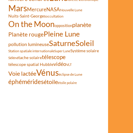
Mars
Mercure
NASA
Nouvelle Lune
Nuits-Saint-Georges
occultation
On the Moon
planète
opposition
Pleine Lune
Planète rouge
Saturne
Soleil
pollution lumineuse
Système solaire
Station spatiale internationale
Super Lune
télescope
tache solaire
Séléné
vidéo
télescope spatial Hubble
VLT
Vénus
Voie lactée
éclipse de Lune
éphémérides
étoile
étoile polaire