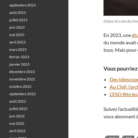
septembre 2023
août 2023
juillet 2023
Eclipse de Lune derrièr
juin 2023
En 2023, une
ét
mai 2023
du monde avait c
avril 2023
tous. Mais pour
mars 2023
février 2023
janvier 2023
Vous pourriez 
décembre 2022
Des télescop
novembre 2022
Au Chili, l’a
octobre 2022
L’ESO fête le
septembre 2022
août 2022
Suivez l’actuali
juillet 2022
vous abonnant à
juin 2022
mai 2022
avril 2022