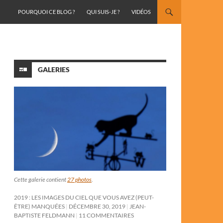
ALLER AU CONTENU
POURQUOI CE BLOG ?
QUI SUIS-JE ?
VIDÉOS
GALERIES
Cette galerie contient
27 photos
.
2019 : LES IMAGES DU CIEL QUE VOUS AVEZ (PEUT-
ÊTRE) MANQUÉES
DÉCEMBRE 30, 2019
JEAN-
BAPTISTE FELDMANN
11 COMMENTAIRES