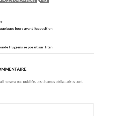
POLLUTION LUMINEUSE
VLT
on
NT
 quelques jours avant l’opposition
a sonde Huygens se posait sur Titan
COMMENTAIRE
il ne sera pas publiée.
Les champs obligatoires sont