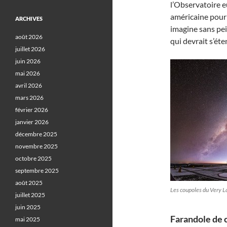
l’Observatoire e
américaine pourr
ARCHIVES
imagine sans pei
août 2026
qui devrait s’ét
juillet 2026
juin 2026
mai 2026
avril 2026
mars 2026
février 2026
janvier 2026
décembre 2025
novembre 2025
octobre 2025
septembre 2025
août 2025
Les coupoles du Very La
juillet 2025
juin 2025
Farandole de 
mai 2025