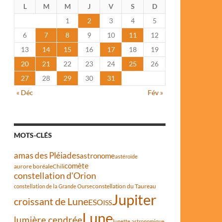
L
M
M
J
V
S
D
1
2
3
4
5
6
7
8
9
10
11
12
13
14
15
16
17
18
19
20
21
22
23
24
25
26
27
28
29
30
31
« Déc
Fév »
MOTS-CLÉS
amas des Pléiades
astronome
astéroïde
comète
aurore boréale
Chili
constellation d'Orion
constellation du Taureau
constellation de la Grande Ourse
Jupiter
croissant de Lune
ESO
ISS
Lune
lumière cendrée
lunette astronomique