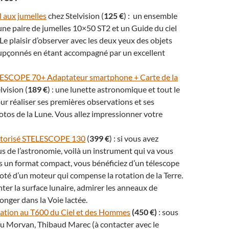
l aux jumelles
chez Stelvision (
125 €
) : un ensemble
e paire de jumelles 10×50 ST2 et un Guide du ciel
 Le plaisir d’observer avec les deux yeux des objets
oupçonnés en étant accompagné par un excellent
ESCOPE 70+ Adaptateur smartphone + Carte de la
lvision (
189 €
) : une lunette astronomique et tout le
ur réaliser ses premières observations et ses
tos de la Lune. Vous allez impressionner votre
otorisé STELESCOPE 130
(
399 €
) : si vous avez
rus de l’astronomie, voilà un instrument qui va vous
 un format compact, vous bénéficiez d’un télescope
té d’un moteur qui compense la rotation de la Terre.
ter la surface lunaire, admirer les anneaux de
onger dans la Voie lactée.
vation au T600 du Ciel et des Hommes
(450 €)
: sous
é du Morvan, Thibaud Marec (à contacter avec le