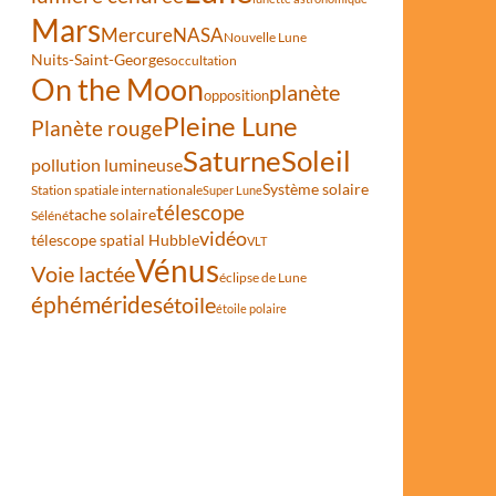
Mars
Mercure
NASA
Nouvelle Lune
Nuits-Saint-Georges
occultation
On the Moon
planète
opposition
Pleine Lune
Planète rouge
Saturne
Soleil
pollution lumineuse
Système solaire
Station spatiale internationale
Super Lune
télescope
tache solaire
Séléné
vidéo
télescope spatial Hubble
VLT
Vénus
Voie lactée
éclipse de Lune
éphémérides
étoile
étoile polaire