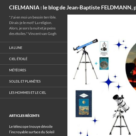
Recherche
CIELMANIA : le blog de Jean-Baptiste FELDMANN, p
"J'ai en moi un besoin terrible.
Dirais-je le mot? La religion.
Alors, je sors la nuit et je peins
des étoiles." Vincent van Gogh
LA LUNE
CIEL ÉTOILÉ
MÉTÉORES
SOLEIL ET PLANÈTES
LES HOMMES ET LE CIEL
ARTICLES RÉCENTS
Le télescope Inouye dévoile
l’incroyable surface du Soleil