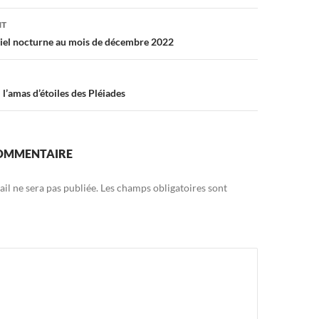
on
NT
ciel nocturne au mois de décembre 2022
 l’amas d’étoiles des Pléiades
COMMENTAIRE
il ne sera pas publiée.
Les champs obligatoires sont