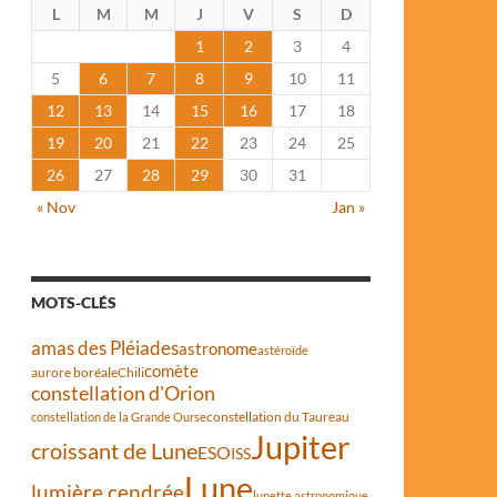
L
M
M
J
V
S
D
1
2
3
4
5
6
7
8
9
10
11
12
13
14
15
16
17
18
19
20
21
22
23
24
25
26
27
28
29
30
31
« Nov
Jan »
MOTS-CLÉS
amas des Pléiades
astronome
astéroïde
comète
aurore boréale
Chili
constellation d'Orion
constellation du Taureau
constellation de la Grande Ourse
Jupiter
croissant de Lune
ESO
ISS
Lune
lumière cendrée
lunette astronomique