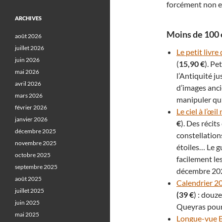
forcément non e
ARCHIVES
Moins de 100 
août 2026
juillet 2026
Le petit livre
juin 2026
(
15,90 €
). Pe
mai 2026
l’Antiquité ju
avril 2026
d’images anci
mars 2026
manipuler qu’
février 2026
Le ciel à l’œi
janvier 2026
€
). Des récit
décembre 2025
constellation
novembre 2025
étoiles… Le 
octobre 2025
facilement le
septembre 2025
décembre 20
août 2025
Calendrier 2
juillet 2025
(
39 €
) : douz
juin 2025
Queyras pour 
mai 2025
Longue-vue 