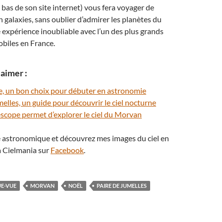
 bas de son site internet) vous fera voyager de
 galaxies, sans oublier d’admirer les planètes du
xpérience inoubliable avec l’un des plus grands
biles en France.
aimer :
e, un bon choix pour débuter en astronomie
melles, un guide pour découvrir le ciel nocturne
scope permet d’explorer le ciel du Morvan
té astronomique et découvrez mes images du ciel en
 Cielmania sur
Facebook
.
E-VUE
MORVAN
NOËL
PAIRE DE JUMELLES