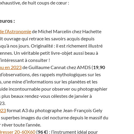
xhaustive, de huit coups de cœur :
euros :
 de l’Astronomie
de Michel Marcelin chez Hachette
tit ouvrage qui retrace les savoirs acquis depuis
squ’à nos jours. Originalité : il est richement illustré
ennes. Un véritable petit livre-objet aussi beau à
intéressant à consulter !
l nu en 2023
de Guillaume Cannat chez AMDS (
19,90
s d’observations, des rappels mythologiques sur les
s, une mine d’informations sur les planètes et les
guide incontournable pour observer ou photographier
s plus beaux rendez-vous célestes de janvier à
23.
023
format A3 du photographe Jean-François Gely
e superbes images du ciel nocturne depuis le massif du
rêver toute l’année.
Bresser 20-60X60
(
96 €
) : l’instrument idéal pour