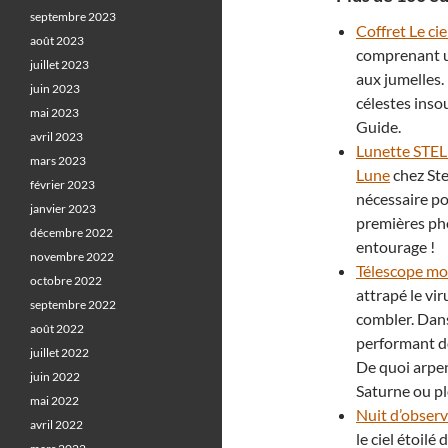
septembre 2023
Coffret Le cie
août 2023
comprenant un
juillet 2023
aux jumelles.
juin 2023
célestes ins
mai 2023
Guide.
avril 2023
Lunette STEL
mars 2023
Lune
chez Ste
février 2023
nécessaire po
janvier 2023
premières pho
décembre 2022
entourage !
novembre 2022
Télescope m
octobre 2022
attrapé le vi
septembre 2022
combler. Dans
août 2022
performant do
juillet 2022
De quoi arpen
juin 2022
Saturne ou pl
mai 2022
Nuit d’obser
avril 2022
le ciel étoil