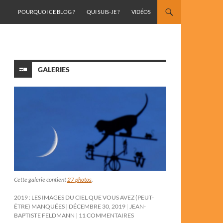
ALLER AU CONTENU
POURQUOI CE BLOG ?
QUI SUIS-JE ?
VIDÉOS
GALERIES
Cette galerie contient
27 photos
.
2019 : LES IMAGES DU CIEL QUE VOUS AVEZ (PEUT-
ÊTRE) MANQUÉES
DÉCEMBRE 30, 2019
JEAN-
BAPTISTE FELDMANN
11 COMMENTAIRES