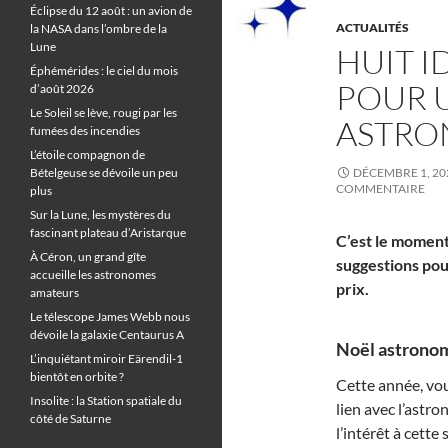
Éclipse du 12 août : un avion de
ACTUALITÉS
la NASA dans l’ombre de la
Lune
HUIT I
Éphémérides : le ciel du mois
POUR 
d’août 2026
Le Soleil se lève, rougi par les
ASTRO
fumées des incendies
L’étoile compagnon de
Bételgeuse se dévoile un peu
DÉCEMBRE 1, 20
COMMENTAIRE
plus
Sur la Lune, les mystères du
fascinant plateau d’Aristarque
C’est le moment
À Céron, un grand gîte
suggestions pour 
accueille les astronomes
prix.
amateurs
Le télescope James Webb nous
dévoile la galaxie Centaurus A
Noël astronom
L’inquiétant miroir Eärendil-1
bientôt en orbite ?
Cette année, vou
Insolite : la Station spatiale du
lien avec l’astr
côté de Saturne
l’intérêt à cett