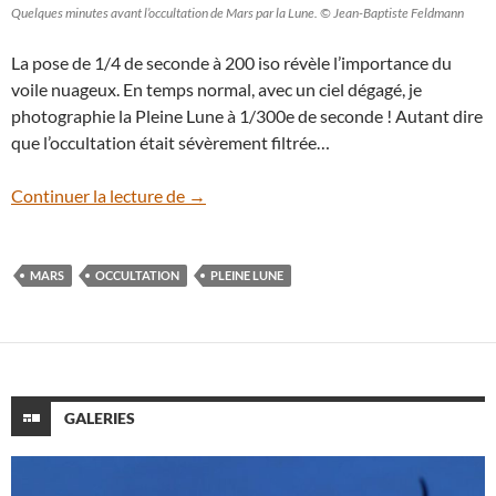
Quelques minutes avant l’occultation de Mars par la Lune. © Jean-Baptiste Feldmann
La pose de 1/4 de seconde à 200 iso révèle l’importance du
voile nuageux. En temps normal, avec un ciel dégagé, je
photographie la Pleine Lune à 1/300e de seconde ! Autant dire
que l’occultation était sévèrement filtrée…
En images : l’occultation de la planète Ma
Continuer la lecture de
→
MARS
OCCULTATION
PLEINE LUNE
GALERIES