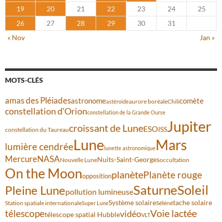
19
20
21
22
23
24
25
26
27
28
29
30
31
« Nov
Jan »
MOTS-CLÉS
amas des Pléiades
comète
astronome
aurore boréale
astéroïde
Chili
constellation d'Orion
constellation de la Grande Ourse
Jupiter
croissant de Lune
ESO
ISS
constellation du Taureau
Lune
Mars
lumière cendrée
lunette astronomique
Mercure
NASA
Nuits-Saint-Georges
Nouvelle Lune
occultation
On the Moon
planète
Planète rouge
opposition
Saturne
Soleil
Pleine Lune
pollution lumineuse
Système solaire
tache solaire
Station spatiale internationale
Séléné
Super Lune
Voie lactée
télescope
vidéo
télescope spatial Hubble
VLT