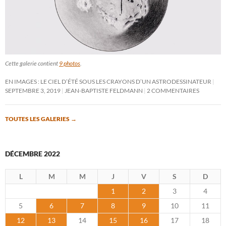
Cette galerie contient
9 photos
.
EN IMAGES : LE CIEL D’ÉTÉ SOUS LES CRAYONS D’UN ASTRODESSINATEUR
SEPTEMBRE 3, 2019
JEAN-BAPTISTE FELDMANN
2 COMMENTAIRES
TOUTES LES GALERIES
→
DÉCEMBRE 2022
L
M
M
J
V
S
D
1
2
3
4
5
6
7
8
9
10
11
12
13
14
15
16
17
18