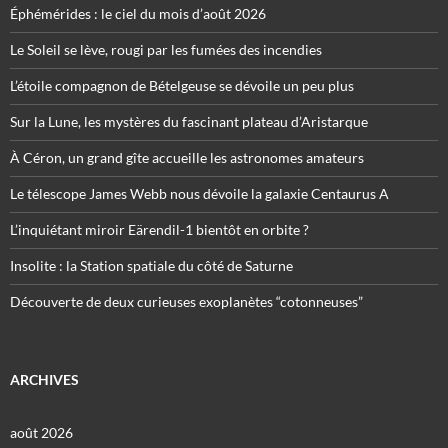
Éphémérides : le ciel du mois d’août 2026
Le Soleil se lève, rougi par les fumées des incendies
L’étoile compagnon de Bételgeuse se dévoile un peu plus
Sur la Lune, les mystères du fascinant plateau d’Aristarque
À Céron, un grand gîte accueille les astronomes amateurs
Le télescope James Webb nous dévoile la galaxie Centaurus A
L’inquiétant miroir Eärendil-1 bientôt en orbite ?
Insolite : la Station spatiale du côté de Saturne
Découverte de deux curieuses exoplanètes “cotonneuses”
ARCHIVES
août 2026