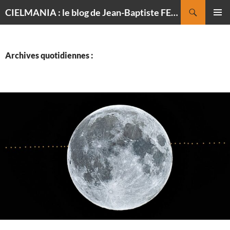
Recherche
CIELMANIA : le blog de Jean-Baptiste FELDMANN, photographe du ciel
ALLER
MENU
AU
PRINCI
CONTENU
Archives quotidiennes :