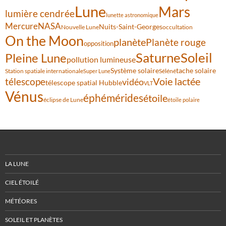
Lune
Mars
lumière cendrée
lunette astronomique
Mercure
NASA
Nuits-Saint-Georges
Nouvelle Lune
occultation
On the Moon
planète
Planète rouge
opposition
Saturne
Soleil
Pleine Lune
pollution lumineuse
Système solaire
tache solaire
Station spatiale internationale
Séléné
Super Lune
Voie lactée
télescope
vidéo
télescope spatial Hubble
VLT
Vénus
éphémérides
étoile
éclipse de Lune
étoile polaire
LA LUNE
CIEL ÉTOILÉ
MÉTÉORES
SOLEIL ET PLANÈTES