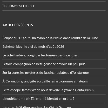
LES HOMMES ET LE CIEL
ARTICLES RÉCENTS
Éclipse du 12 août : un avion de la NASA dans l’ombre de la Lune
Éphémérides : le ciel du mois d’août 2026
Le Soleil se lève, rougi par les fumées des incendies
L’étoile compagnon de Bételgeuse se dévoile un peu plus
Sur la Lune, les mystères du fascinant plateau d’Aristarque
À Céron, un grand gîte accueille les astronomes amateurs
Le télescope James Webb nous dévoile la galaxie Centaurus A
L’inquiétant miroir Eärendil-1 bientôt en orbite ?
Insolite : la Station spatiale du côté de Saturne