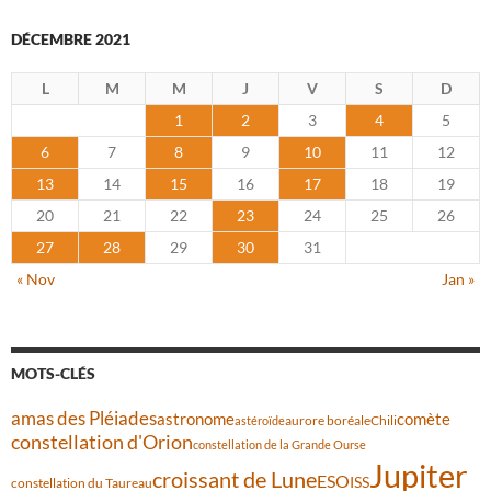
DÉCEMBRE 2021
L
M
M
J
V
S
D
1
2
3
4
5
6
7
8
9
10
11
12
13
14
15
16
17
18
19
20
21
22
23
24
25
26
27
28
29
30
31
« Nov
Jan »
MOTS-CLÉS
amas des Pléiades
comète
astronome
aurore boréale
astéroïde
Chili
constellation d'Orion
constellation de la Grande Ourse
Jupiter
croissant de Lune
ESO
ISS
constellation du Taureau