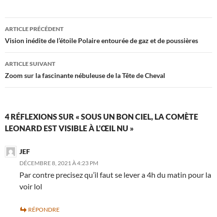
Navigation
ARTICLE PRÉCÉDENT
des
Vision inédite de l’étoile Polaire entourée de gaz et de poussières
articles
ARTICLE SUIVANT
Zoom sur la fascinante nébuleuse de la Tête de Cheval
4 RÉFLEXIONS SUR « SOUS UN BON CIEL, LA COMÈTE
LEONARD EST VISIBLE À L’ŒIL NU »
JEF
DÉCEMBRE 8, 2021 À 4:23 PM
Par contre precisez qu’il faut se lever a 4h du matin pour la
voir lol
RÉPONDRE