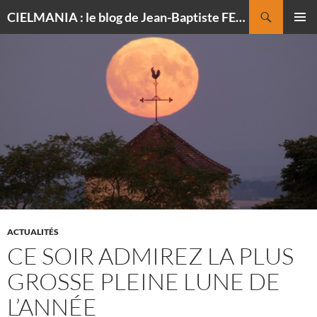
Recherche
CIELMANIA : le blog de Jean-Baptiste FELDMANN, photographe du ciel
ALLER
MENU
AU
PRINCI
CONTENU
ACTUALITÉS
CE SOIR ADMIREZ LA PLUS
GROSSE PLEINE LUNE DE
L’ANNÉE