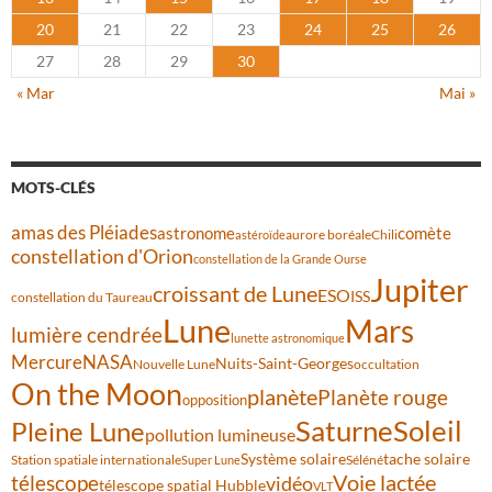
20
21
22
23
24
25
26
27
28
29
30
« Mar
Mai »
MOTS-CLÉS
amas des Pléiades
comète
astronome
aurore boréale
astéroïde
Chili
constellation d'Orion
constellation de la Grande Ourse
Jupiter
croissant de Lune
ESO
ISS
constellation du Taureau
Lune
Mars
lumière cendrée
lunette astronomique
Mercure
NASA
Nuits-Saint-Georges
Nouvelle Lune
occultation
On the Moon
planète
Planète rouge
opposition
Saturne
Soleil
Pleine Lune
pollution lumineuse
Système solaire
tache solaire
Station spatiale internationale
Séléné
Super Lune
Voie lactée
télescope
vidéo
télescope spatial Hubble
VLT