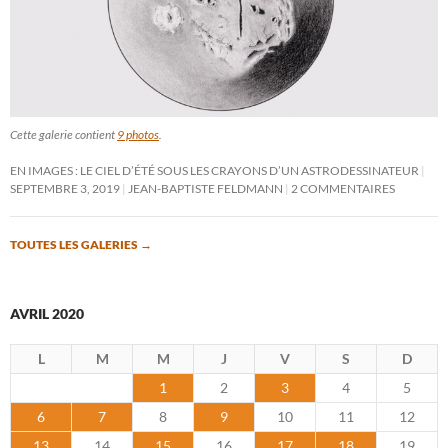
Cette galerie contient
9 photos
.
EN IMAGES : LE CIEL D’ÉTÉ SOUS LES CRAYONS D’UN ASTRODESSINATEUR
SEPTEMBRE 3, 2019
JEAN-BAPTISTE FELDMANN
2 COMMENTAIRES
TOUTES LES GALERIES
→
AVRIL 2020
L
M
M
J
V
S
D
1
2
3
4
5
6
7
8
9
10
11
12
13
14
15
16
17
18
19