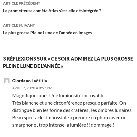
Navigation
ARTICLE PRÉCÉDENT
des
La prometteuse comète Atlas s’est-elle désintégrée ?
articles
ARTICLE SUIVANT
La plus grosse Pleine Lune de l’année en images
3 RÉFLEXIONS SUR « CE SOIR ADMIREZ LA PLUS GROSSE
PLEINE LUNE DE L’ANNÉE »
Giordano Laëtitia
AVRIL 7, 2020 À 8:57 PM
Magnifique lune . Une luminosité incroyable .
Très blanche et une circonférence presque parfaite. On
distingue bien les forme des cratères , les ombres lunaires.
Beau spectacle , impossible à prendre en photo avec un
smarphone , trop intense la lumière !! dommage !