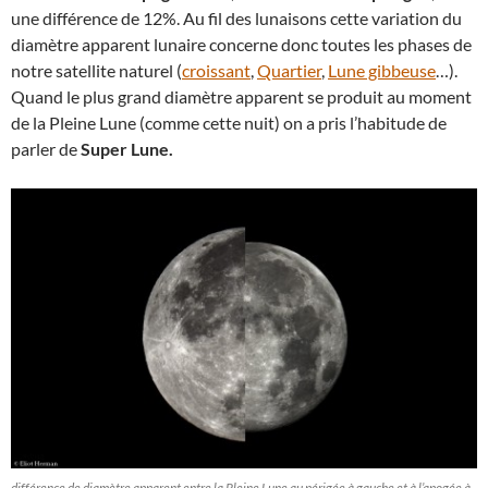
une différence de 12%. Au fil des lunaisons cette variation du
diamètre apparent lunaire concerne donc toutes les phases de
notre satellite naturel (
croissant
,
Quartier
,
Lune gibbeuse
…).
Quand le plus grand diamètre apparent se produit au moment
de la Pleine Lune (comme cette nuit) on a pris l’habitude de
parler de
Super Lune.
différence de diamètre apparent entre la Pleine Lune au périgée à gauche et à l’apogée à