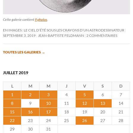
Cette galerie contient
9 photos
.
EN IMAGES : LE CIEL D’ÉTÉ SOUS LES CRAYONS D’UN ASTRODESSINATEUR
SEPTEMBRE 3, 2019
JEAN-BAPTISTE FELDMANN
2 COMMENTAIRES
TOUTES LES GALERIES
→
JUILLET 2019
L
M
M
J
V
S
D
1
2
3
4
5
6
7
8
9
10
11
12
13
14
15
16
17
18
19
20
21
22
23
24
25
26
27
28
29
30
31