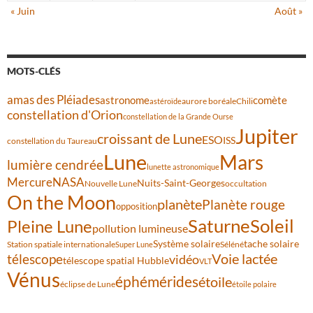
« Juin
Août »
MOTS-CLÉS
amas des Pléiades
comète
astronome
aurore boréale
astéroïde
Chili
constellation d'Orion
constellation de la Grande Ourse
Jupiter
croissant de Lune
ESO
ISS
constellation du Taureau
Lune
Mars
lumière cendrée
lunette astronomique
Mercure
NASA
Nuits-Saint-Georges
Nouvelle Lune
occultation
On the Moon
planète
Planète rouge
opposition
Saturne
Soleil
Pleine Lune
pollution lumineuse
Système solaire
tache solaire
Station spatiale internationale
Séléné
Super Lune
Voie lactée
télescope
vidéo
télescope spatial Hubble
VLT
Vénus
éphémérides
étoile
éclipse de Lune
étoile polaire