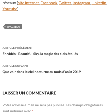
réseaux (
site internet
,
Facebook
,
Twitter
,
Instagram
,
Linkedln
,
Youtube
).
SPACEBUS
Navigation
ARTICLE PRÉCÉDENT
des
En vidéo : Beautiful Sky, la magie des ciels étoilés
articles
ARTICLE SUIVANT
Que voir dans le ciel nocturne au mois d’août 2019
LAISSER UN COMMENTAIRE
Votre adresse e-mail ne sera pas publiée.
Les champs obligatoires
sont indiqués avec
*