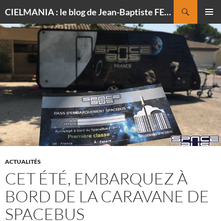
Recherche
CIELMANIA : le blog de Jean-Baptiste FELDMANN, photographe du ciel
ALLER
MENU
AU
PRINCI
CONTENU
ACTUALITÉS
CET ÉTÉ, EMBARQUEZ À
BORD DE LA CARAVANE DE
SPACEBUS