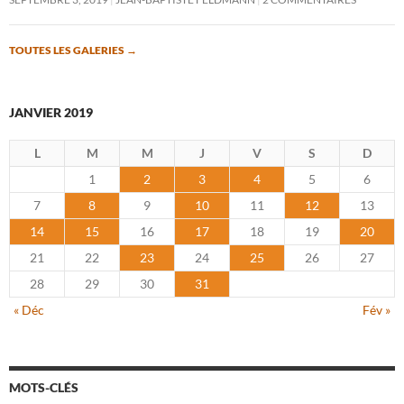
TOUTES LES GALERIES
→
JANVIER 2019
L
M
M
J
V
S
D
1
2
3
4
5
6
7
8
9
10
11
12
13
14
15
16
17
18
19
20
21
22
23
24
25
26
27
28
29
30
31
« Déc
Fév »
MOTS-CLÉS