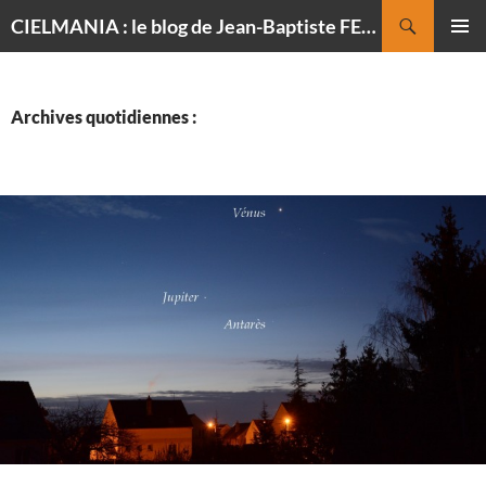
Recherche
CIELMANIA : le blog de Jean-Baptiste FELDMANN, photographe du ciel
ALLER
MENU
AU
PRINCI
CONTENU
Archives quotidiennes :