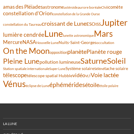
amas des Pléiades
comète
astronome
aurore boréale
astéroïde
Chili
constellation d'Orion
constellation de la Grande Ourse
Jupiter
croissant de Lune
ESO
ISS
constellation du Taureau
Lune
Mars
lumière cendrée
lunette astronomique
Mercure
NASA
Nuits-Saint-Georges
Nouvelle Lune
occultation
On the Moon
planète
Planète rouge
opposition
Saturne
Soleil
Pleine Lune
pollution lumineuse
Système solaire
tache solaire
Station spatiale internationale
Séléné
Super Lune
Voie lactée
télescope
vidéo
télescope spatial Hubble
VLT
Vénus
éphémérides
étoile
éclipse de Lune
étoile polaire
LA LUNE