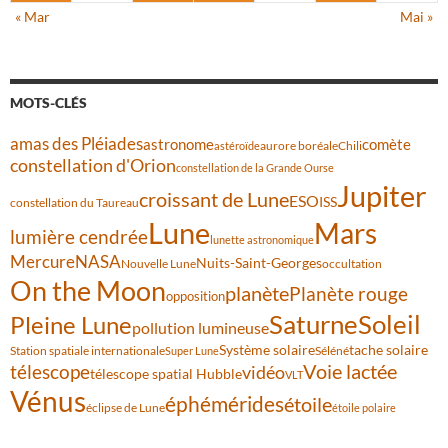
« Mar
Mai »
MOTS-CLÉS
amas des Pléiades
comète
astronome
aurore boréale
astéroïde
Chili
constellation d'Orion
constellation de la Grande Ourse
Jupiter
croissant de Lune
ESO
ISS
constellation du Taureau
Lune
Mars
lumière cendrée
lunette astronomique
Mercure
NASA
Nuits-Saint-Georges
Nouvelle Lune
occultation
On the Moon
planète
Planète rouge
opposition
Saturne
Soleil
Pleine Lune
pollution lumineuse
Système solaire
tache solaire
Station spatiale internationale
Séléné
Super Lune
Voie lactée
télescope
vidéo
télescope spatial Hubble
VLT
Vénus
éphémérides
étoile
éclipse de Lune
étoile polaire