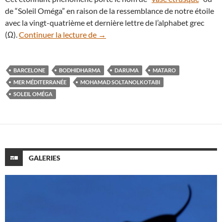
de “Soleil Oméga” en raison de la ressemblance de notre étoile
avec la vingt-quatrième et dernière lettre de l’alphabet grec
Un “Soleil Oméga” se lève sur la me
(Ω).
Continuer la lecture de
→
BARCELONE
BODHIDHARMA
DARUMA
MATARO
MER MÉDITERRANÉE
MOHAMAD SOLTANOLKOTABI
SOLEIL OMÉGA
GALERIES