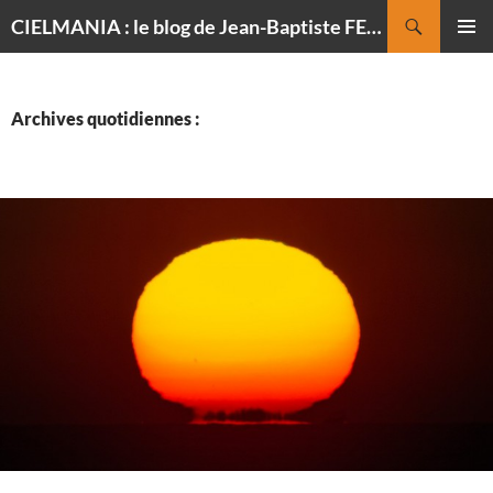
Recherche
CIELMANIA : le blog de Jean-Baptiste FELDMANN, photographe du ciel
ALLER
MENU
AU
PRINCI
CONTENU
Archives quotidiennes :