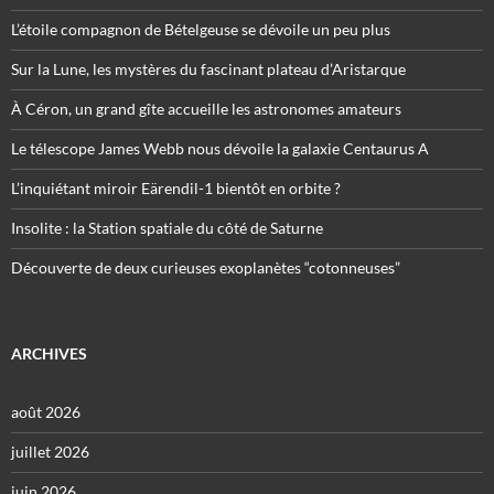
L’étoile compagnon de Bételgeuse se dévoile un peu plus
Sur la Lune, les mystères du fascinant plateau d’Aristarque
À Céron, un grand gîte accueille les astronomes amateurs
Le télescope James Webb nous dévoile la galaxie Centaurus A
L’inquiétant miroir Eärendil-1 bientôt en orbite ?
Insolite : la Station spatiale du côté de Saturne
Découverte de deux curieuses exoplanètes “cotonneuses”
ARCHIVES
août 2026
juillet 2026
juin 2026