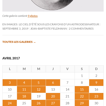
Cette galerie contient
9 photos
.
EN IMAGES : LE CIEL D’ÉTÉ SOUS LES CRAYONS D’UN ASTRODESSINATEUR
SEPTEMBRE 3, 2019
JEAN-BAPTISTE FELDMANN
2 COMMENTAIRES
TOUTES LES GALERIES
→
AVRIL 2017
L
M
M
J
V
S
D
1
2
3
4
5
6
7
8
9
10
11
12
13
14
15
16
17
18
19
20
21
22
23
24
25
26
27
28
29
30