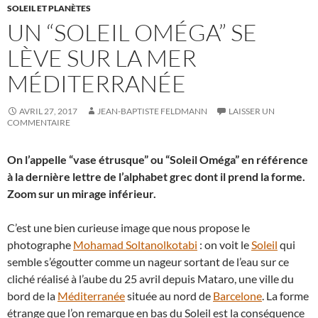
SOLEIL ET PLANÈTES
UN “SOLEIL OMÉGA” SE
LÈVE SUR LA MER
MÉDITERRANÉE
AVRIL 27, 2017
JEAN-BAPTISTE FELDMANN
LAISSER UN
COMMENTAIRE
On l’appelle “vase étrusque” ou “Soleil Oméga” en référence
à la dernière lettre de l’alphabet grec dont il prend la forme.
Zoom sur un mirage inférieur.
C’est une bien curieuse image que nous propose le
photographe
Mohamad Soltanolkotabi
: on voit le
Soleil
qui
semble s’égoutter comme un nageur sortant de l’eau sur ce
cliché réalisé à l’aube du 25 avril depuis Mataro, une ville du
bord de la
Méditerranée
située au nord de
Barcelone
. La forme
étrange que l’on remarque en bas du Soleil est la conséquence