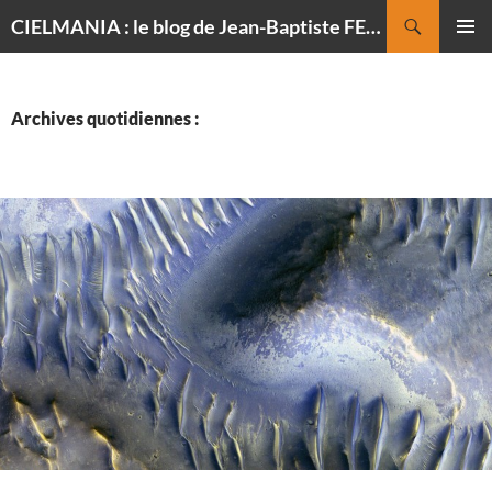
Recherche
CIELMANIA : le blog de Jean-Baptiste FELDMANN, photographe du ciel
ALLER
MENU
AU
PRINCI
CONTENU
Archives quotidiennes :