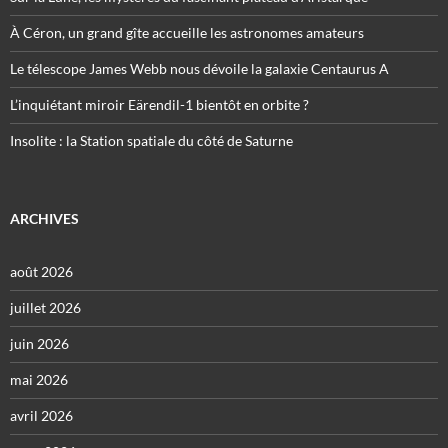
À Céron, un grand gîte accueille les astronomes amateurs
Le télescope James Webb nous dévoile la galaxie Centaurus A
L’inquiétant miroir Eärendil-1 bientôt en orbite ?
Insolite : la Station spatiale du côté de Saturne
ARCHIVES
août 2026
juillet 2026
juin 2026
mai 2026
avril 2026