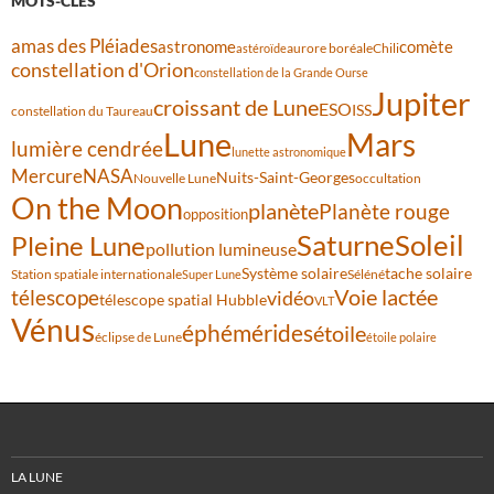
MOTS-CLÉS
amas des Pléiades
comète
astronome
aurore boréale
astéroïde
Chili
constellation d'Orion
constellation de la Grande Ourse
Jupiter
croissant de Lune
ESO
ISS
constellation du Taureau
Lune
Mars
lumière cendrée
lunette astronomique
Mercure
NASA
Nuits-Saint-Georges
Nouvelle Lune
occultation
On the Moon
planète
Planète rouge
opposition
Saturne
Soleil
Pleine Lune
pollution lumineuse
Système solaire
tache solaire
Station spatiale internationale
Séléné
Super Lune
Voie lactée
télescope
vidéo
télescope spatial Hubble
VLT
Vénus
éphémérides
étoile
éclipse de Lune
étoile polaire
LA LUNE