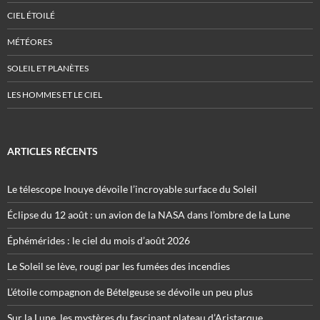
CIEL ÉTOILÉ
MÉTÉORES
SOLEIL ET PLANÈTES
LES HOMMES ET LE CIEL
ARTICLES RÉCENTS
Le télescope Inouye dévoile l’incroyable surface du Soleil
Éclipse du 12 août : un avion de la NASA dans l’ombre de la Lune
Éphémérides : le ciel du mois d’août 2026
Le Soleil se lève, rougi par les fumées des incendies
L’étoile compagnon de Bételgeuse se dévoile un peu plus
Sur la Lune, les mystères du fascinant plateau d’Aristarque