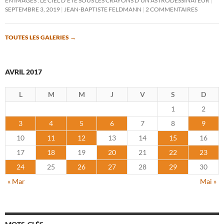
EN IMAGES : LE CIEL D’ÉTÉ SOUS LES CRAYONS D’UN ASTRODESSINATEUR
SEPTEMBRE 3, 2019
JEAN-BAPTISTE FELDMANN
2 COMMENTAIRES
TOUTES LES GALERIES
→
AVRIL 2017
L
M
M
J
V
S
D
1
2
3
4
5
6
7
8
9
10
11
12
13
14
15
16
17
18
19
20
21
22
23
24
25
26
27
28
29
30
« Mar
Mai »