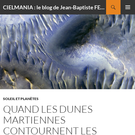
Recherche
CIELMANIA : le blog de Jean-Baptiste FELDMANN, photographe du ciel
ALLER
MENU
AU
PRINCI
CONTENU
SOLEIL ET PLANÈTES
QUAND LES DUNES
MARTIENNES
CONTOURNENT LES