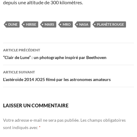
depuis une altitude de 300 kilomètres.
DUNE
HIRISE
MARS
MRO
NASA
PLANÈTE ROUGE
Navigation
ARTICLE PRÉCÉDENT
des
“Clair de Lune” : un photographe inspiré par Beethoven
articles
ARTICLE SUIVANT
L’astéroïde 2014 JO25 filmé par les astronomes amateurs
LAISSER UN COMMENTAIRE
Votre adresse e-mail ne sera pas publiée.
Les champs obligatoires
sont indiqués avec
*