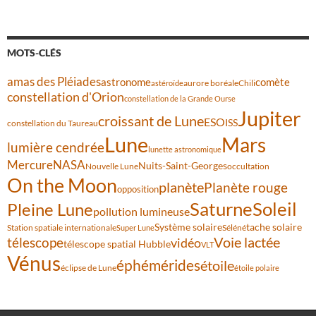
MOTS-CLÉS
amas des Pléiades
comète
astronome
aurore boréale
astéroïde
Chili
constellation d'Orion
constellation de la Grande Ourse
Jupiter
croissant de Lune
ESO
ISS
constellation du Taureau
Lune
Mars
lumière cendrée
lunette astronomique
Mercure
NASA
Nuits-Saint-Georges
Nouvelle Lune
occultation
On the Moon
planète
Planète rouge
opposition
Saturne
Soleil
Pleine Lune
pollution lumineuse
Système solaire
tache solaire
Station spatiale internationale
Séléné
Super Lune
Voie lactée
télescope
vidéo
télescope spatial Hubble
VLT
Vénus
éphémérides
étoile
éclipse de Lune
étoile polaire