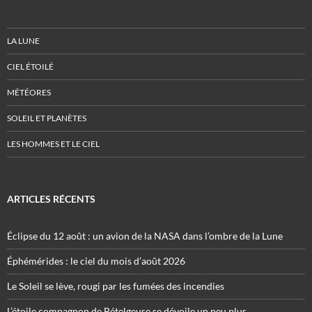
LA LUNE
CIEL ÉTOILÉ
MÉTÉORES
SOLEIL ET PLANÈTES
LES HOMMES ET LE CIEL
ARTICLES RÉCENTS
Éclipse du 12 août : un avion de la NASA dans l’ombre de la Lune
Éphémérides : le ciel du mois d’août 2026
Le Soleil se lève, rougi par les fumées des incendies
L’étoile compagnon de Bételgeuse se dévoile un peu plus