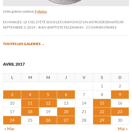
Cette galerie contient
9 photos
.
EN IMAGES : LE CIEL D’ÉTÉ SOUS LES CRAYONS D’UN ASTRODESSINATEUR
SEPTEMBRE 3, 2019
JEAN-BAPTISTE FELDMANN
2 COMMENTAIRES
TOUTES LES GALERIES
→
AVRIL 2017
L
M
M
J
V
S
D
1
2
3
4
5
6
7
8
9
10
11
12
13
14
15
16
17
18
19
20
21
22
23
24
25
26
27
28
29
30
« Mar
Mai »