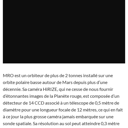
MRO est un orbiteur de plus de 2 tonnes installé sur une
orbite polaire basse autour de Mars depuis plus d’une
décennie. Sa caméra HiRIZE, qui ne cesse de nous fournir
d’étonnantes images de la Planète rouge, est composée d’un
détecteur de 14 CCD associé à un télescope de 0,5 mètre de
diamètre pour une longueur focale de 12 mètres, ce qui en fait
à ce jour la plus grosse caméra jamais embarquée sur une
sonde spatiale. Sa résolution au sol peut atteindre 0,3 mètre